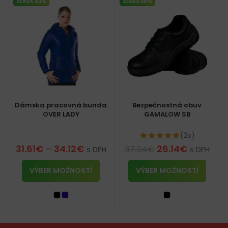
ZĽAVA 43%
ZĽAVA 30%
Dámska pracovná bunda
Bezpečnostná obuv
OVER LADY
GAMALOW SB
(2x)
31.61
€
–
34.12
€
26.14
€
37.34
€
s DPH
s DPH
VÝBER MOŽNOSTÍ
VÝBER MOŽNOSTÍ