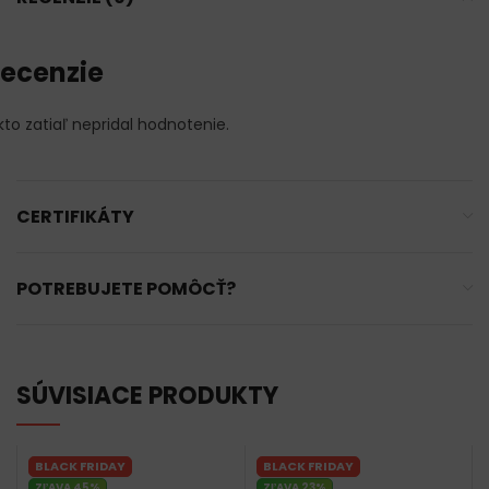
ecenzie
kto zatiaľ nepridal hodnotenie.
CERTIFIKÁTY
POTREBUJETE POMÔCŤ?
SÚVISIACE PRODUKTY
BLACK FRIDAY
BLACK FRIDAY
ZĽAVA 45%
ZĽAVA 23%