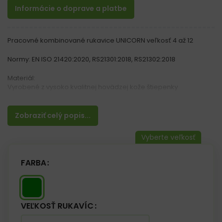
Informácie o doprave a platbe
Pracovné kombinované rukavice UNICORN veľkosť 4 až 12
Normy: EN ISO 21420:2020, RS21301:2018, RS21302:2018
Materiál:
Vyrobené z vysoko kvalitnej hovädzej kože štiepenky
Vlastnosti:
– Zelená polstrovaná manžeta
Zobraziť celý popis...
– Dlaňová časť rukavice je vyrobená z jedného kusu kože,
vďaka čomu vykazujú väčšiu odolnosť a odolnosť proti oderu
– Vďaka vysoko kvalitnej koži sú tieto rukavice veľmi odolné a
odolné proti opotrebovaniu
– Používané v stavebníctve a ťažkom priemysle
FARBA
– Ideálne pre celú rodinu
VEĽKOSŤ RUKAVÍC