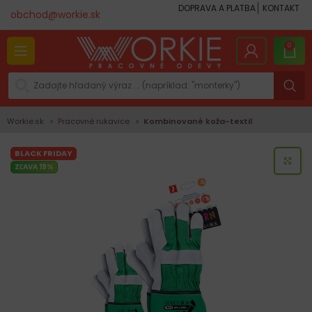
DOPRAVA A PLATBA
KONTAKT
obchod@workie.sk
0
Workie.sk
Pracovné rukavice
Kombinované koža-textil
BLACK FRIDAY
KLI
ZĽAVA 19%