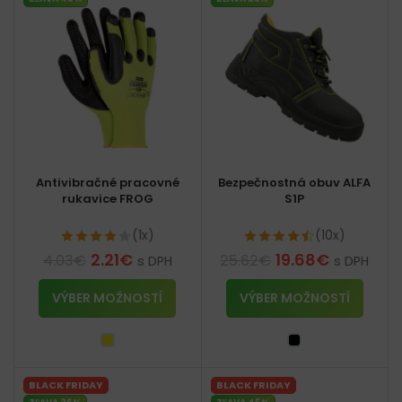
Antivibračné pracovné
Bezpečnostná obuv ALFA
rukavice FROG
S1P
(1x)
(10x)
2.21
€
19.68
€
4.03
€
25.62
€
s DPH
s DPH
VÝBER MOŽNOSTÍ
VÝBER MOŽNOSTÍ
BLACK FRIDAY
BLACK FRIDAY