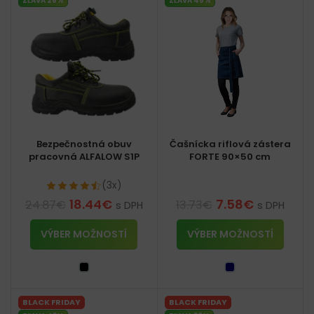
ZĽAVA 26%
ZĽAVA 45%
Bezpečnostná obuv
Čašnícka riflová zástera
pracovná ALFALOW S1P
FORTE 90×50 cm
(3x)
18.44
€
7.58
€
24.87
€
13.73
€
s DPH
s DPH
VÝBER MOŽNOSTÍ
VÝBER MOŽNOSTÍ
BLACK FRIDAY
BLACK FRIDAY