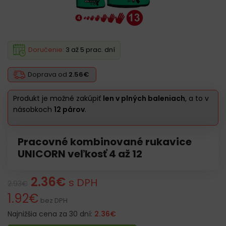
Doručenie:
3 až 5 prac. dní
Doprava od
2.56€
Produkt je možné zakúpiť
len v plných baleniach
, a to v
násobkoch
12 párov
.
Pracovné kombinované rukavice
UNICORN veľkosť 4 až 12
2.36
€
s DPH
2.93
€
1.92
€
bez DPH
Najnižšia cena za 30 dní:
2.36
€