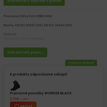
Informácie o doprave a platbe
Pracovné čižmy EVA SYBIR HIGH
Normy: EN ISO 20347:2012, EN ISO 20344:2012
Materiál:
Vyrobené z EVA materiálu
Menčestrový golier
Vlastnosti:
Zobraziť celý popis...
– EXTRA ľahké
– Zateplené čižmy
– Vyberateľná vložka
– Alumíniová vložka pod vyberateľnou vložkou pre lepšiu
izoláciu
K produktu odporúčame zakúpiť:
– Určené pre použitie pri teplotách do -30 ° C
Pracovné ponožky WORKER BLACK
2.51
€
s DPH
PRIDAŤ