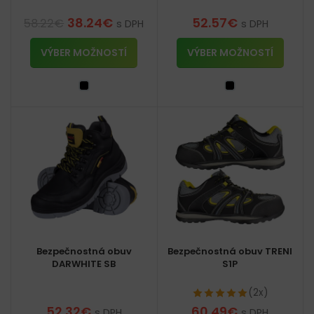
38.24
€
52.57
€
58.22
€
s DPH
s DPH
VÝBER MOŽNOSTÍ
VÝBER MOŽNOSTÍ
Bezpečnostná obuv
Bezpečnostná obuv TRENI
DARWHITE SB
S1P
(2x)
52.32
€
60.49
€
s DPH
s DPH