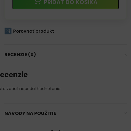
PRIDAŤ DO KOŠÍKA
Porovnať produkt
RECENZIE (0)
ecenzie
kto zatiaľ nepridal hodnotenie.
NÁVODY NA POUŽITIE