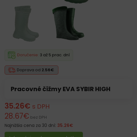
Doručenie:
3 až 5 prac. dní
Doprava od
2.56€
Pracovné čižmy EVA SYBIR HIGH
35.26
€
s DPH
28.67
€
bez DPH
Najnižšia cena za 30 dní:
35.26
€