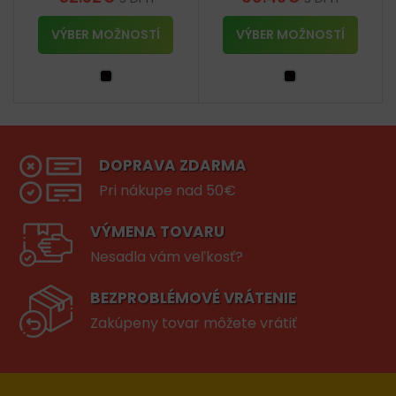
VÝBER MOŽNOSTÍ
VÝBER MOŽNOSTÍ
DOPRAVA ZDARMA
Pri nákupe nad 50€
VÝMENA TOVARU
Nesadla vám veľkosť?
BEZPROBLÉMOVÉ VRÁTENIE
Zakúpeny tovar môžete vrátiť