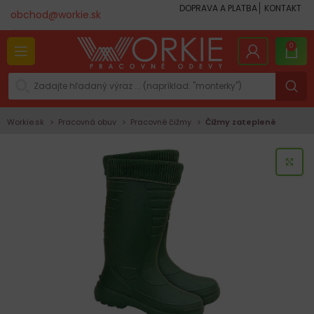
DOPRAVA A PLATBA
KONTAKT
obchod@workie.sk
0
Workie.sk
Pracovná obuv
Pracovné čižmy
Čižmy zateplené
KLI