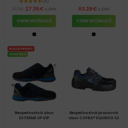
(1x)
27.36
€
63.28
€
51.11
€
s DPH
s DPH
VÝBER MOŽNOSTÍ
VÝBER MOŽNOSTÍ
BLACK FRIDAY
ZĽAVA 34%
Bezpečnostná obuv
Bezpečnostná pracovná
EXTREME UP S1P
obuv COFRA® EQUINOX S3