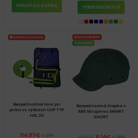
PRIDAŤ DO KOŠÍKA
VÝBER MOŽNOSTÍ
BLACK FRIDAY
DOPRAVA
ZDARMA!
ZĽAVA 58%
Bezpečnostné lano pri
Bezpečnostná čiapka s
práci vo výškach OUP TYP
ABS škrupinou SMART
HAL 20
SHORT
114.97
€
s DPH
6.14
€
14.66
€
s DPH