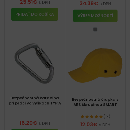
25.51
€
s DPH
34.39
€
s DPH
PRIDAŤ DO KOŠÍKA
VÝBER MOŽNOSTÍ
Bezpečnostná karabína
Bezpečnostná čiapka s
pri práci vo výškach TYP A
ABS škrupinou SMART
(1x)
16.20
€
s DPH
12.03
€
s DPH