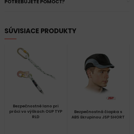
POTREBUJETE POMÔCŤ?
SÚVISIACE PRODUKTY
Bezpečnostné lano pri
práci vo výškach OUP TYP
Bezpečnostná čiapka s
RLD
ABS škrupinou JSP SHORT