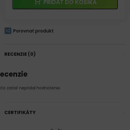
PRIDAŤ DO KOŠÍKA
Porovnať produkt
RECENZIE (0)
ecenzie
kto zatiaľ nepridal hodnotenie.
CERTIFIKÁTY