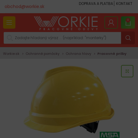
DOPRAVA A PLATBA
KONTAKT
obchod@workie.sk
0
Workie.sk
Ochranné pomôcky
Ochrana hlavy
Pracovné prilby
KLI