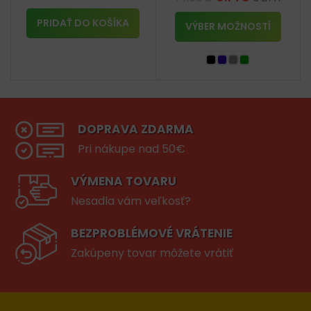
PRIDAŤ DO KOŠÍKA
VÝBER MOŽNOSTÍ
DOPRAVA ZDARMA
Pri nákupe nad 50€
VÝMENA TOVARU
Nesadla vám veľkosť?
BEZPROBLÉMOVÉ VRÁTENIE
Zakúpeny tovar môžete vrátiť