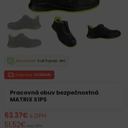
Doručenie:
3 až 5 prac. dní
Doprava:
ZDARMA!
Pracovná obuv bezpečnostná
MATRIX S1PS
63.37
€
s DPH
51.52
€
bez DPH