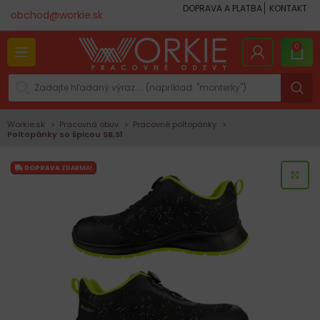
DOPRAVA A PLATBA
KONTAKT
obchod@workie.sk
0
Workie.sk
Pracovná obuv
Pracovné poltopánky
Poltopánky so špicou SB,S1
DOPRAVA
ZDARMA!
KLI