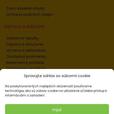
Často kladené otázky
Ochrana osobných údajov
VŠETKO O NÁKUPE
Veľkostné tabuľky
Doprava a doručenie
Výmena a reklamácia
Obchodné podmienky
Reklamačný poriadok
Odstúpenie od zmluvy
Informácie k odstúpeniu
Spravujte súhlas so súbormi cookie
Kontakt
Na poskytovanie tých najlepších skúseností používame
Nastavenie cookies
technológie, ako sú súbory cookie na ukladanie a/alebo prístup k
informáciám o zariadení.
© 2026 Pracovné odevy ZIKO s. r. o., všetky práva
Prijať
vyhradené.