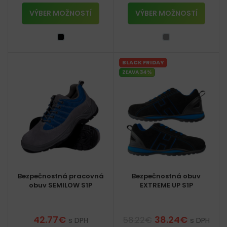
VÝBER MOŽNOSTÍ
VÝBER MOŽNOSTÍ
BLACK FRIDAY
ZĽAVA 34%
Bezpečnostná pracovná
Bezpečnostná obuv
obuv SEMILOW S1P
EXTREME UP S1P
42.77
€
38.24
€
58.22
€
s DPH
s DPH