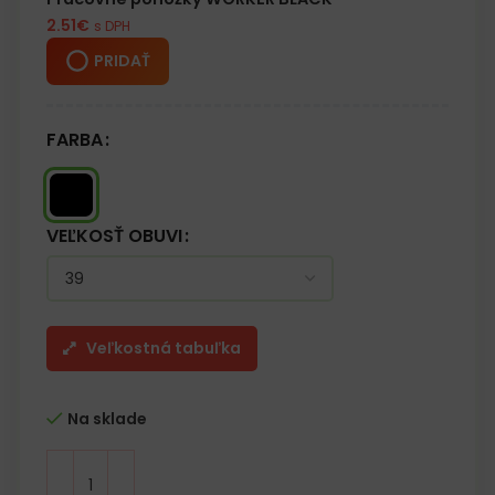
– Kompozitná špička 200 J / 15 kN
2.51
€
s DPH
– Kategória S1PS FO SR
PRIDAŤ
FARBA
VEĽKOSŤ OBUVI
Veľkostná tabuľka
Na sklade