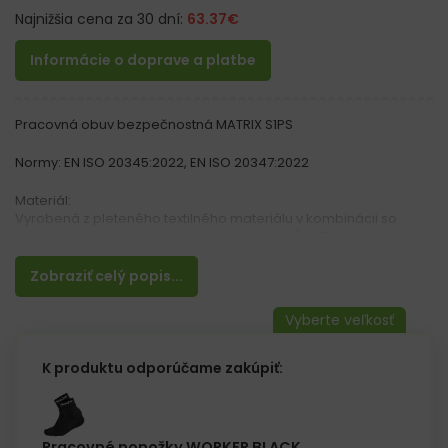
Najnižšia cena za 30 dní:
63.37
€
Informácie o doprave a platbe
Pracovná obuv bezpečnostná MATRIX S1PS
Normy: EN ISO 20345:2022, EN ISO 20347:2022
Materiál:
Vyrobená z pleteného textilného materiálu v kombinácii so
semišovou syntetickou kožou (mikrovlákno) a TPU vložkami.
Dve hustoty polyuretánu v podrážke zabezpečujú, že z vonku je
podrážka tvrdšia a z vnútra mäkšia.
Zobraziť celý popis...
Vlastnosti:
–
– Protišmyková podrážka
– Podrážka odolná voči olejom
K produktu odporúčame zakúpiť:
– Antistatická podrážka
– Tlmenie nárazov pod pätou
– Nekovová kevlarová planžeta v podrážke chrániaca nohu
pred prepichnutím tlakom 1100N
Pracovné ponožky WORKER BLACK