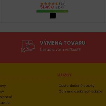
(5x)
51.49
€
s DPH
VÝBER MOŽNOSTÍ
VÝMENA TOVARU
Nesadla vám veľkosť?
E
SLUŽBY
devy
Často kladené otázky
buv
Ochrana osobných údajov
ojenské
kavice