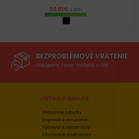
55.61
€
s DPH
VÝBER MOŽNOSTÍ
BEZPROBLÉMOVÉ VRÁTENIE
Zakúpeny tovar môžete vrátiť
VŠETKO O NÁKUPE
Veľkostné tabuľky
Doprava a doručenie
Výmena a reklamácia
Obchodné podmienky