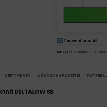
Porovnať produkt
Kategória:
Poltopánky so špicou S
CERTIFIKÁTY
NÁVODY NA POUŽITIE
POTREBU
stná DELTALOW SB