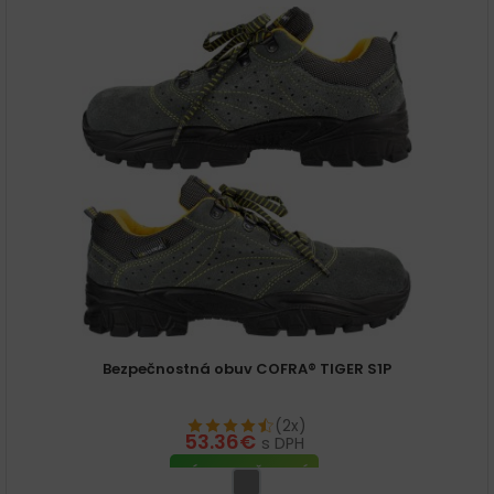
Bezpečnostná obuv COFRA® TIGER S1P
(2x)
53.36
€
s DPH
VÝBER MOŽNOSTÍ