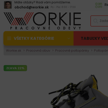
Máte otázky? Radi vám pomôžeme.
R
obchod@workie.sk
Po - Pia: 8:00 - 17:00
VŠETKY KATEGÓRIE
TABUĽKY VE
Workie.sk
Pracovná obuv
Pracovné poltopánky
Poltopán
ZĽAVA 22%