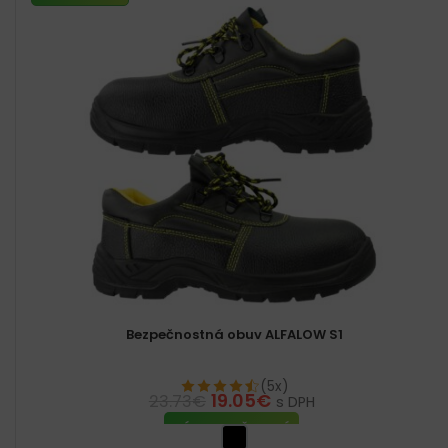
Bezpečnostná obuv ALFALOW S1
(5x)
19.05
€
23.73
€
s DPH
VÝBER MOŽNOSTÍ