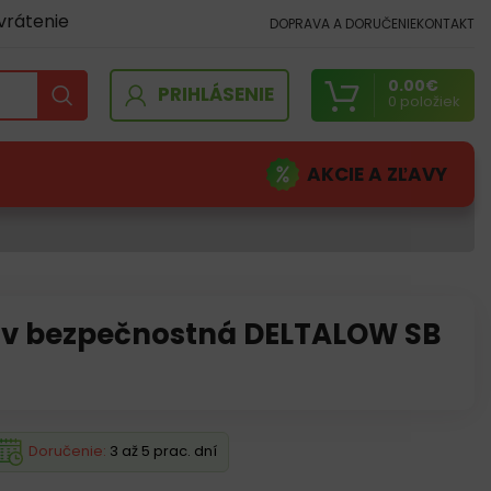
vrátenie
DOPRAVA A DORUČENIE
KONTAKT
0.00
€
PRIHLÁSENIE
0
položiek
AKCIE A ZĽAVY
v bezpečnostná DELTALOW SB
Doručenie:
3 až 5 prac. dní