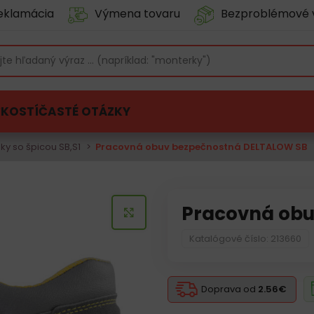
eklamácia
Výmena tovaru
Bezproblémové 
ĽKOSTÍ
ČASTÉ OTÁZKY
ky so špicou SB,S1
Pracovná obuv bezpečnostná DELTALOW SB
Pracovná obu
KLIKNITE PRE ZVÄČŠENIE
Katalógové číslo: 213660
Doprava od
2.56€