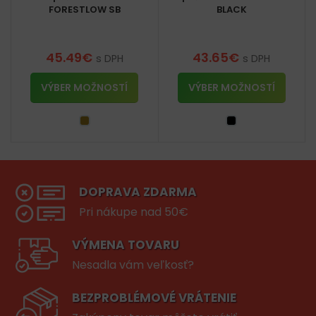
FORESTLOW SB
BLACK
45.49
€
43.65
€
s DPH
s DPH
VÝBER MOŽNOSTÍ
VÝBER MOŽNOSTÍ
DOPRAVA ZDARMA
Pri nákupe nad 50€
VÝMENA TOVARU
Nesadla vám veľkosť?
BEZPROBLÉMOVÉ VRÁTENIE