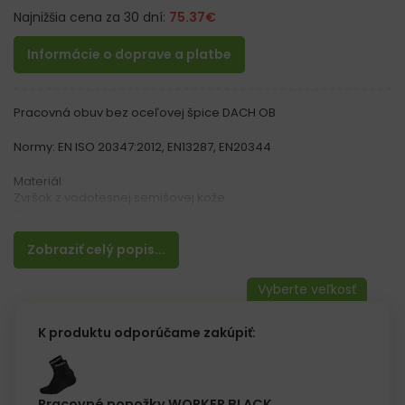
Najnižšia cena za 30 dní:
75.37
€
Informácie o doprave a platbe
Pracovná obuv bez oceľovej špice DACH OB
Normy: EN ISO 20347:2012, EN13287, EN20344
Materiál:
Zvršok z vodotesnej semišovej kože
Podrážka z polyuretánu
Vlastnosti:
Zobraziť celý popis...
– Semišová podšívka poskytuje priedušnosť, bráni odieraniu
– Antistatická, vyberateľná vložka pokrytá látkou.
– Protišmyková podrážka
– APT vstielka v podrážke proti prepichnutiu
– Kategória O3 FO SRC
K produktu odporúčame zakúpiť:
Špeciálna obuv pre STRECHÁROV
Pracovné ponožky WORKER BLACK