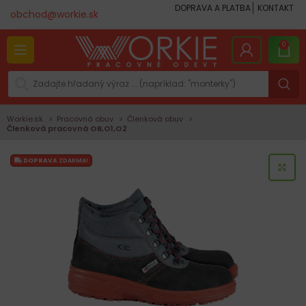
DOPRAVA A PLATBA
KONTAKT
obchod@workie.sk
0
Workie.sk
Pracovná obuv
Členková obuv
Členková pracovná OB,O1,O2
DOPRAVA
ZDARMA!
KLI