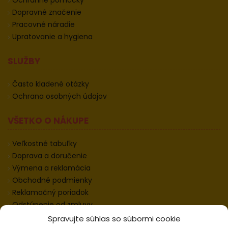
Ochranné pomôcky
Dopravné značenie
Pracovné náradie
Upratovanie a hygiena
SLUŽBY
Často kladené otázky
Ochrana osobných údajov
VŠETKO O NÁKUPE
Veľkostné tabuľky
Doprava a doručenie
Výmena a reklamácia
Obchodné podmienky
Reklamačný poriadok
Odstúpenie od zmluvy
Informácie k odstúpeniu
Spravujte súhlas so súbormi cookie