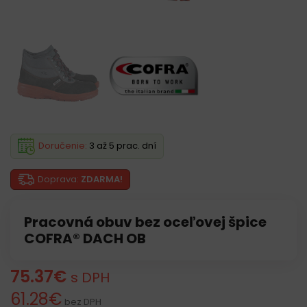
Doručenie:
3 až 5 prac. dní
Doprava:
ZDARMA!
Pracovná obuv bez oceľovej špice
COFRA® DACH OB
75.37
€
s DPH
61.28
€
bez DPH