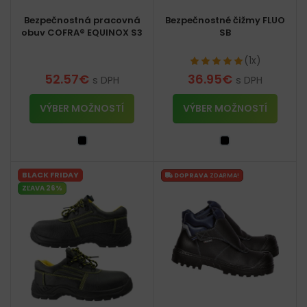
Bezpečnostná pracovná
Bezpečnostné čižmy FLUO
obuv COFRA® EQUINOX S3
SB
(1x)
52.57
€
36.95
€
s DPH
s DPH
VÝBER MOŽNOSTÍ
VÝBER MOŽNOSTÍ
BLACK FRIDAY
DOPRAVA
ZDARMA!
ZĽAVA 26%