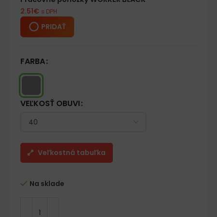
2.51
€
s DPH
PRIDAŤ
FARBA
VEĽKOSŤ OBUVI
Veľkostná tabuľka
Na sklade