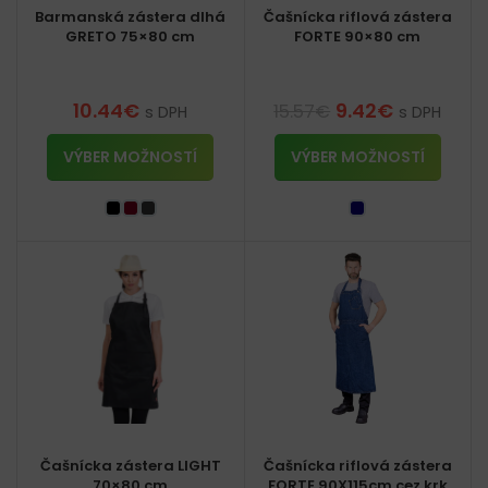
Barmanská zástera dlhá
Čašnícka riflová zástera
GRETO 75×80 cm
FORTE 90×80 cm
10.44
€
9.42
€
15.57
€
s DPH
s DPH
VÝBER MOŽNOSTÍ
VÝBER MOŽNOSTÍ
Čašnícka zástera LIGHT
Čašnícka riflová zástera
70×80 cm
FORTE 90X115cm cez krk