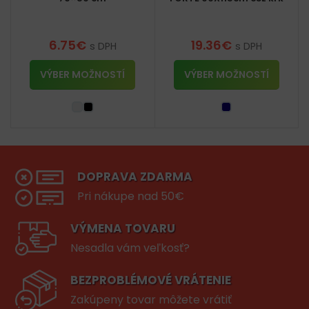
6.75
€
19.36
€
s DPH
s DPH
VÝBER MOŽNOSTÍ
VÝBER MOŽNOSTÍ
DOPRAVA ZDARMA
Pri nákupe nad 50€
VÝMENA TOVARU
Nesadla vám veľkosť?
BEZPROBLÉMOVÉ VRÁTENIE
Zakúpeny tovar môžete vrátiť