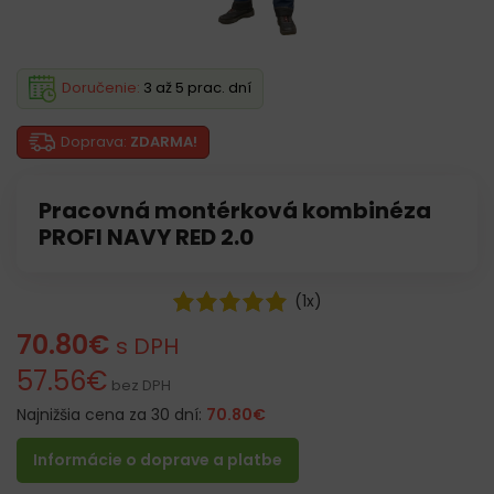
Doručenie:
3 až 5 prac. dní
Doprava:
ZDARMA!
Pracovná montérková kombinéza
PROFI NAVY RED 2.0
(
1
x)
70.80
€
s DPH
57.56
€
bez DPH
Najnižšia cena za 30 dní:
70.80
€
Informácie o doprave a platbe