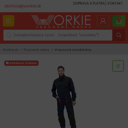
DOPRAVA A PLATBA
KONTAKT
obchod@workie.sk
0
Workie.sk
Pracovné odevy
Pracovné kombinézy
DOPRAVA
ZDARMA!
KLI