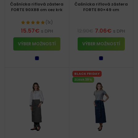
Čašnícka riflová zástera
Čašnícka riflová zástera
FORTE 90X88 cm cez krk
FORTE 80×49 cm
(1x)
15.57
€
7.06
€
12.90
€
s DPH
s DPH
VÝBER MOŽNOSTÍ
VÝBER MOŽNOSTÍ
BLACK FRIDAY
ZĽAVA 39%