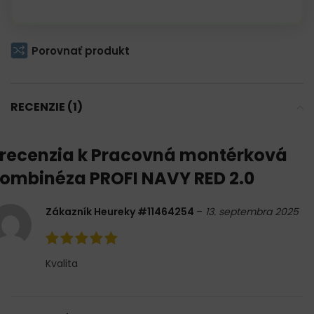
Porovnať produkt
RECENZIE (1)
 recenzia k
Pracovná montérková
ombinéza PROFI NAVY RED 2.0
Zákazník Heureky #11464254
–
13. septembra 2025
Kvalita