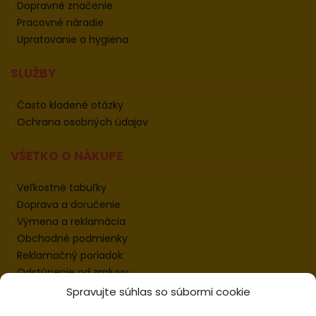
Dopravné značenie
Pracovné náradie
Upratovanie a hygiena
SLUŽBY
Často kladené otázky
Ochrana osobných údajov
VŠETKO O NÁKUPE
Veľkostné tabuľky
Doprava a doručenie
Výmena a reklamácia
Obchodné podmienky
Reklamačný poriadok
Odstúpenie od zmluvy
Informácie k odstúpeniu
Spravujte súhlas so súbormi cookie
Kontakt