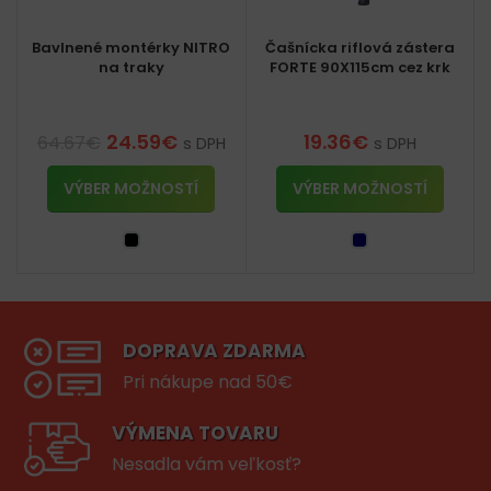
Bavlnené montérky NITRO
Čašnícka riflová zástera
na traky
FORTE 90X115cm cez krk
24.59
€
19.36
€
64.67
€
s DPH
s DPH
VÝBER MOŽNOSTÍ
VÝBER MOŽNOSTÍ
DOPRAVA ZDARMA
Pri nákupe nad 50€
VÝMENA TOVARU
Nesadla vám veľkosť?