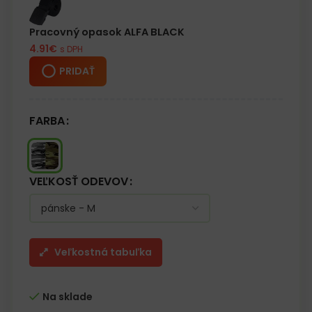
– V rukávoch z vnútornej strany špeciálny materiál s lemom na
ochranu proti prenikaniu vetra
Pracovný opasok ALFA BLACK
– Veľké množstvo vreciek pojme príslušenstvo pre rybárov,
4.91
€
s DPH
náradie inštalatéra, ako aj príslušenstvo domáceho majstra
PRIDAŤ
FARBA
VEĽKOSŤ ODEVOV
Veľkostná tabuľka
Na sklade