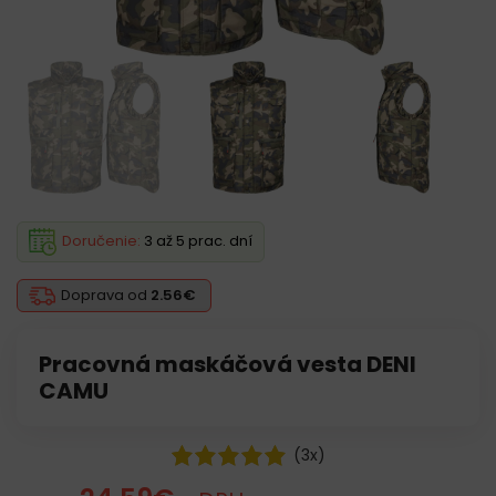
Doručenie:
3 až 5 prac. dní
Doprava od
2.56€
Pracovná maskáčová vesta DENI
CAMU
(
3
x)