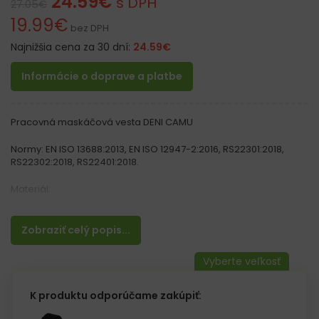
24.59
€
s DPH
27.05
€
19.99
€
bez DPH
Najnižšia cena za 30 dní:
24.59
€
Informácie o doprave a platbe
Pracovná maskáčová vesta DENI CAMU
Normy: EN ISO 13688:2013, EN ISO 12947-2:2016, RS22301:2018,
RS22302:2018, RS22401:2018.
Materiál:
Vrchný materiál 100% polyester, hmotnosť 100 g/m²
Zateplenie 100% polyester s gramážou 220 g/m²
Podšívka 100% polyester, gramáž 60 g/m²
Zobraziť celý popis...
Vlastnosti:
– Zapínanie na zips s dodatočným zapínaním na cvoky
– Predĺžená zadná chrbátová časť
– Početné vrecká, vr. dvoch vreciek na mobil, dve na zips a dve
K produktu odporúčame zakúpiť:
na suchý zips
– Ďalšie vrecko na vnútornej strane