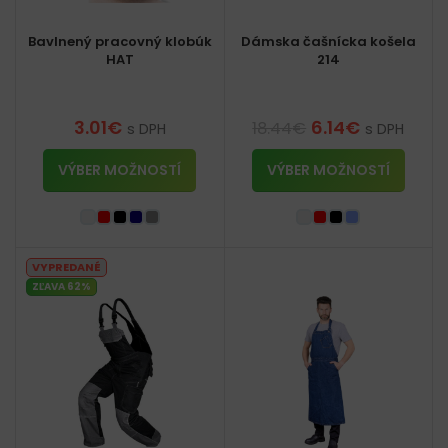
Bavlnený pracovný klobúk
Dámska čašnícka košela
HAT
214
3.01
€
6.14
€
18.44
€
s DPH
s DPH
VÝBER MOŽNOSTÍ
VÝBER MOŽNOSTÍ
VYPREDANÉ
ZĽAVA 62%