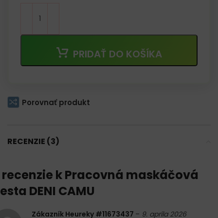
PRIDAŤ DO KOŠÍKA
Porovnať produkt
RECENZIE (3)
 recenzie k
Pracovná maskáčová
esta DENI CAMU
Zákazník Heureky #11673437
–
9. apríla 2026