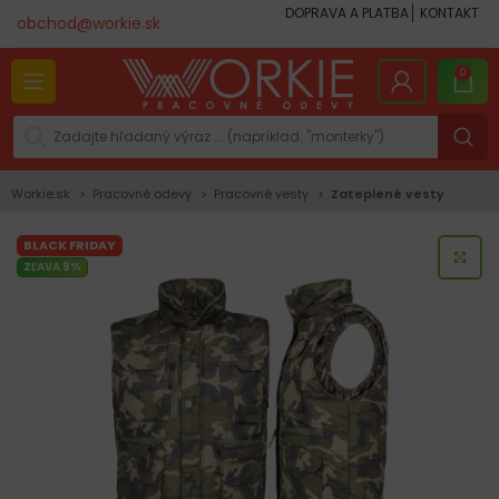
DOPRAVA A PLATBA
KONTAKT
obchod@workie.sk
0
Workie.sk
Pracovné odevy
Pracovné vesty
Zateplené vesty
BLACK FRIDAY
KLI
ZĽAVA 9%