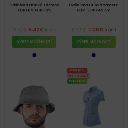
Čašnícka riflová zástera
Čašnícka riflová zástera
FORTE 90×80 cm
FORTE 80×49 cm
9.42
€
7.06
€
15.57
€
12.90
€
s DPH
s DPH
VÝBER MOŽNOSTÍ
VÝBER MOŽNOSTÍ
VÝPREDAJ
VYPREDANÉ
ZĽAVA 67%