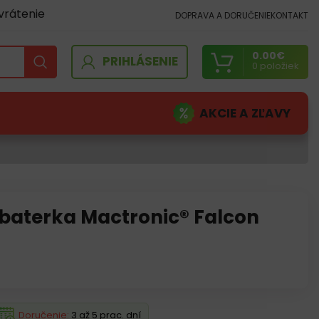
vrátenie
DOPRAVA A DORUČENIE
KONTAKT
0.00
€
PRIHLÁSENIE
0
položiek
AKCIE A ZĽAVY
 baterka Mactronic® Falcon
Doručenie:
3 až 5 prac. dní