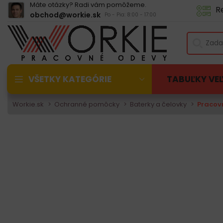
Máte otázky? Radi vám pomôžeme.
R
obchod@workie.sk
Po - Pia: 8:00 - 17:00
VŠETKY KATEGÓRIE
TABUĽKY VE
Workie.sk
Ochranné pomôcky
Baterky a čelovky
Pracov