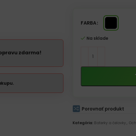
– Remienok na ruku zabraňuje 
– Vytvára sústredené svetlo
– Špeciálna konštrukcia umožňuj
– Taktický spínač
– Vodotesná
FARBA
– Napájanie batériami 3xAAA (B
– Maximálny pracovný čas 4 ho
Na sklade
– Rozmer baterky: 120×35 mm
dopravu zdarma!
ákupu.
Porovnať produkt
Kategória:
Baterky a čelovky
,
Och