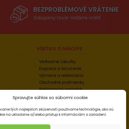
BEZPROBLÉMOVÉ VRÁTENIE
Zakúpeny tovar môžete vrátiť
VŠETKO O NÁKUPE
Veľkostné tabuľky
Doprava a doručenie
Výmena a reklamácia
Obchodné podmienky
Reklamačný poriadok
Odstúpenie od zmluvy
Spravujte súhlas so súbormi cookie
Informácie k odstúpeniu
vanie tých najlepších skúseností používame technológie, ako sú
Kontakt
kie na ukladanie a/alebo prístup k informáciám o zariadení.
Nastavenie cookies