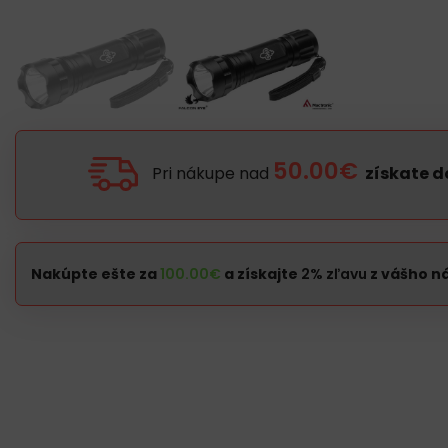
50.00€
Pri nákupe nad
získate 
Nakúpte ešte za
100.00
€
a získajte
2% zľavu
z vášho n