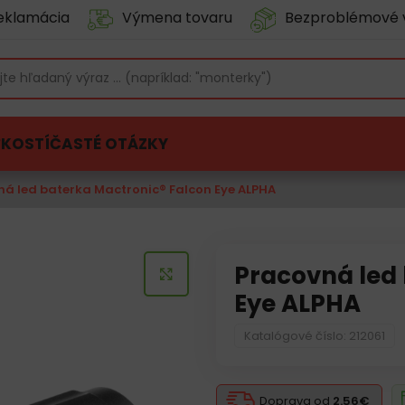
eklamácia
Výmena tovaru
Bezproblémové 
ĽKOSTÍ
ČASTÉ OTÁZKY
ná led baterka Mactronic® Falcon Eye ALPHA
Pracovná led
KLIKNITE PRE ZVÄČŠENIE
Eye ALPHA
Katalógové číslo: 212061
Doprava od
2.56€