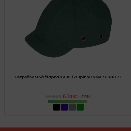
Bezpečnostná čiapka s ABS škrupinou SMART SHORT
6.14
€
14.66
€
s DPH
VÝBER MOŽNOSTÍ