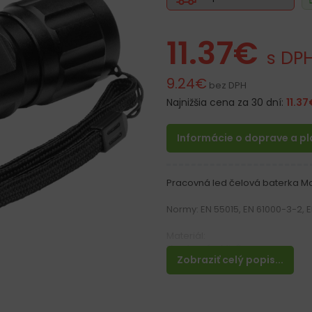
11.37
€
s DP
9.24
€
bez DPH
Najnižšia cena za 30 dní:
11.37
Informácie o doprave a p
Pracovná led čelová baterka Ma
Normy: EN 55015, EN 61000-3-2, 
Materiál:
Vyrobené z hliníka
Zobraziť celý popis...
Vlastnosti:
– Ručná baterka
– Napájanie 1W LED