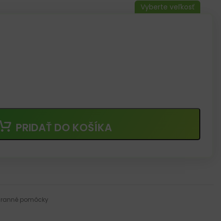
pádu
e rozbitie skla v prípade núdze
alenie neobsahuje batérie)
diny
PRIDAŤ DO KOŠÍKA
ranné pomôcky