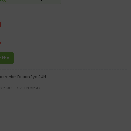
H
€
latbe
ctronic® Falcon Eye SUN
EN 61000-3-3, EN 61547