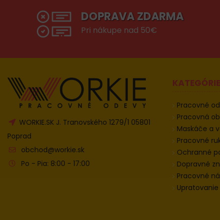
DOPRAVA ZDARMA
Pri nákupe nad 50€
KATEGÓRI
Pracovné o
Pracovná o
WORKIE.SK J. Tranovského 1279/1 05801
Maskáče a v
Poprad
Pracovné ru
obchod@workie.sk
Ochranné 
Po - Pia: 8:00 - 17:00
Dopravné zn
Pracovné ná
Upratovanie