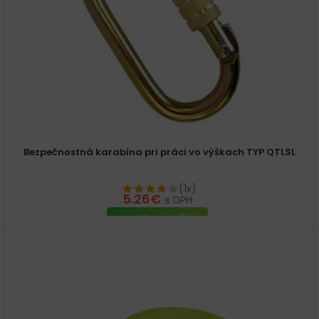
Bezpečnostná karabína pri práci vo výškach TYP QTLSL
(1x)
5.26
€
s DPH
PRIDAŤ DO KOŠÍKA