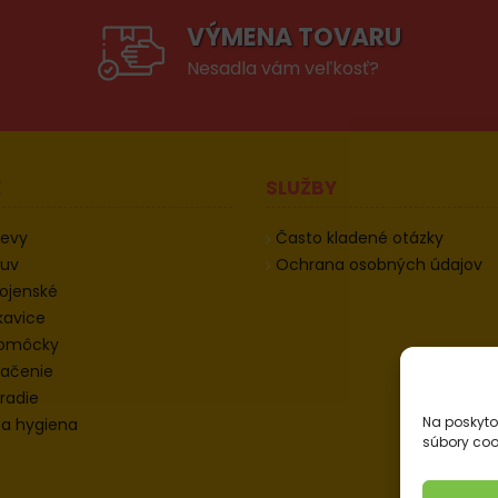
VÝMENA TOVARU
Nesadla vám veľkosť?
E
SLUŽBY
devy
Často kladené otázky
buv
Ochrana osobných údajov
ojenské
kavice
pomôcky
ačenie
radie
Na poskyto
 a hygiena
súbory coo