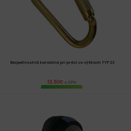
Bezpečnostná karabína pri práci vo výškach TYP 23
13.51
€
s DPH
PRIDAŤ DO KOŠÍKA