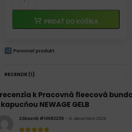
PRIDAŤ DO KOŠÍKA
Porovnať produkt
RECENZIE (1)
 recenzia k
Pracovná fleecová bund
 kapucňou NEWAGE GELB
Zákazník #14682236
–
8. decembra 2024