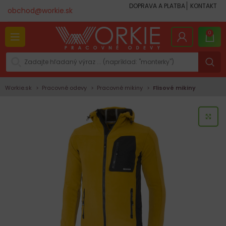
DOPRAVA A PLATBA
KONTAKT
obchod@workie.sk
0
Workie.sk
Pracovné odevy
Pracovné mikiny
Flisové mikiny
KLI