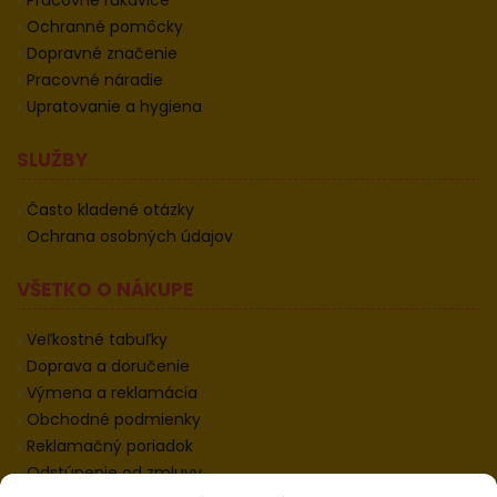
Pracovné rukavice
Ochranné pomôcky
Dopravné značenie
Pracovné náradie
Upratovanie a hygiena
SLUŽBY
Často kladené otázky
Ochrana osobných údajov
VŠETKO O NÁKUPE
Veľkostné tabuľky
Doprava a doručenie
Výmena a reklamácia
Obchodné podmienky
Reklamačný poriadok
Odstúpenie od zmluvy