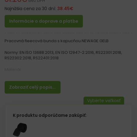
bez DPH
Najnižšia cena za 30 dní:
38.45
€
Informácie o doprave a platbe
Pracovná fleecová bunda s kapucňou NEWAGE GELB
Normy: EN ISO 13688:2013, EN ISO 12947-2:2016, RS22301:2018,
RS22302:2018, RS22401:2018
Materiál:
100% polyester fleece 300 g / m²
Vlastnosti:
Zobraziť celý popis...
– Zapínané na zips
– Tri vonkajšie vrecká na zips: dve na bokoch a jedno na vrchu
– Rukávy zakončené podšitím
– Spodná časť bundy so sťahovacími šnúrkami
– Moderný dizajn a farby
K produktu odporúčame zakúpiť:
– Kapucňa s možnosťou stiahnutia