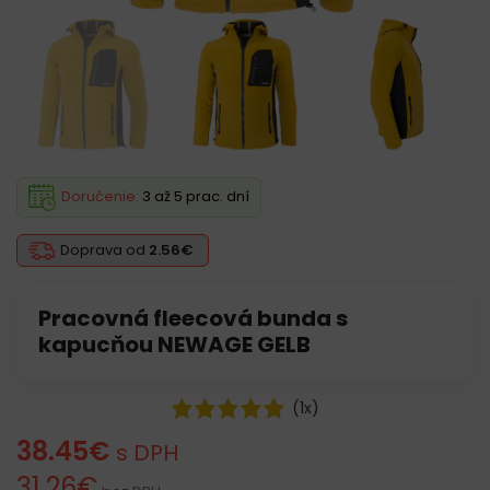
Doručenie:
3 až 5 prac. dní
Doprava od
2.56€
Pracovná fleecová bunda s
kapucňou NEWAGE GELB
(
1
x)
38.45
€
s DPH
31.26
€