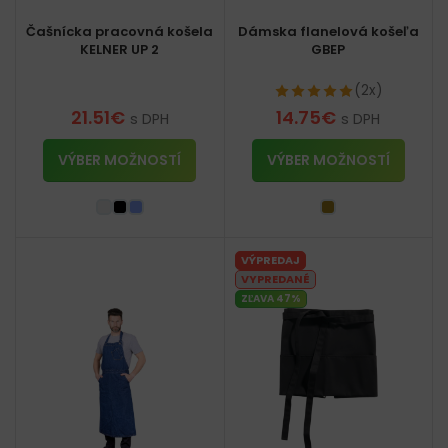
Čašnícka pracovná košela
Dámska flanelová košeľa
KELNER UP 2
GBEP
(2x)
21.51
€
14.75
€
s DPH
s DPH
VÝBER MOŽNOSTÍ
VÝBER MOŽNOSTÍ
VÝPREDAJ
VYPREDANÉ
ZĽAVA 47%