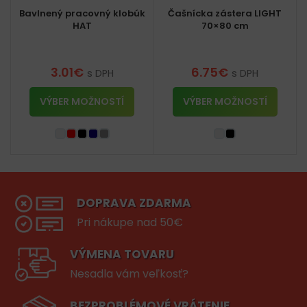
Bavlnený pracovný klobúk
Čašnícka zástera LIGHT
HAT
70×80 cm
3.01
€
6.75
€
s DPH
s DPH
VÝBER MOŽNOSTÍ
VÝBER MOŽNOSTÍ
DOPRAVA ZDARMA
Pri nákupe nad 50€
VÝMENA TOVARU
Nesadla vám veľkosť?
BEZPROBLÉMOVÉ VRÁTENIE