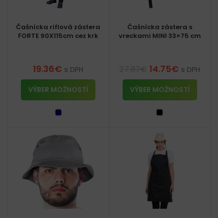
Čašnícka riflová zástera
Čašnícka zástera s
FORTE 90X115cm cez krk
vreckami MINI 33×75 cm
19.36
€
14.75
€
27.87
€
s DPH
s DPH
VÝBER MOŽNOSTÍ
VÝBER MOŽNOSTÍ