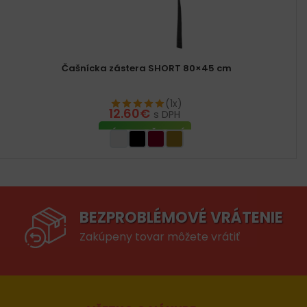
Čašnícka zástera SHORT 80×45 cm
(1x)
12.60
€
s DPH
VÝBER MOŽNOSTÍ
BEZPROBLÉMOVÉ VRÁTENIE
Zakúpeny tovar môžete vrátiť