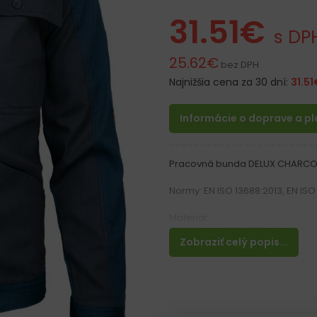
31.51
€
s DP
25.62
€
bez DPH
Najnižšia cena za 30 dní:
31.51
Informácie o doprave a p
Pracovná bunda DELUX CHARCO
Normy: EN ISO 13688:2013, EN ISO
Materiál:
100% bavlna 260-270 g / m2
Zobraziť celý popis...
Vlastnosti:
– Zapínanie na gombíky
– Na hrudi 3 vrecká, 2 na gombí
– 2 vrecká na bokoch a 1 na ruk
– Manžety na rukávoch na gom