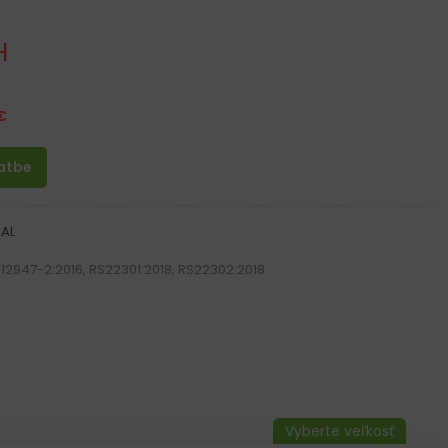
H
€
latbe
AL
 12947-2:2016, RS22301:2018, RS22302:2018
ky a vrecko na mobil na suchý zips
áve
bíky