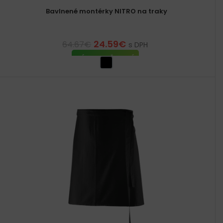
Bavlnené montérky NITRO na traky
24.59
€
64.67
€
s DPH
VÝBER MOŽNOSTÍ