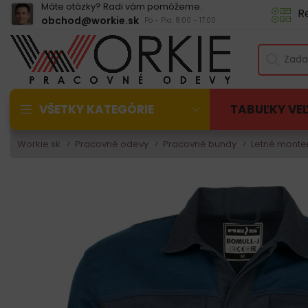
Máte otázky? Radi vám pomôžeme.
R
obchod@workie.sk
Po - Pia: 8:00 - 17:00
VŠETKY KATEGÓRIE
TABUĽKY VE
Workie.sk
Pracovné odevy
Pracovné bundy
Letné monte