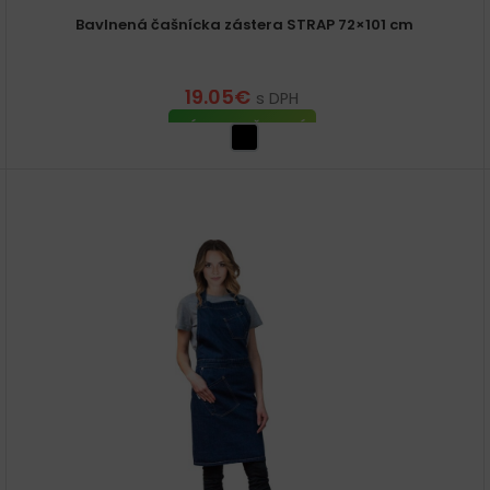
Bavlnená čašnícka zástera STRAP 72×101 cm
19.05
€
s DPH
VÝBER MOŽNOSTÍ