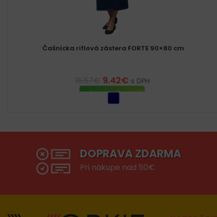
Čašnícka riflová zástera FORTE 90×80 cm
9.42
€
15.57
€
s DPH
VÝBER MOŽNOSTÍ
DOPRAVA ZDARMA
Pri nákupe nad 50€