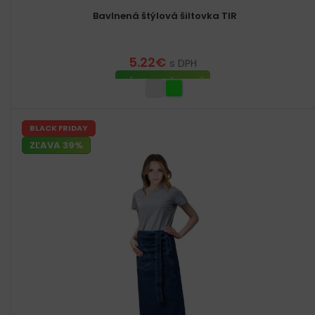
Bavlnená štýlová šiltovka TIR
5.22
€
s DPH
VÝBER MOŽNOSTÍ
BLACK FRIDAY
ZĽAVA 39%