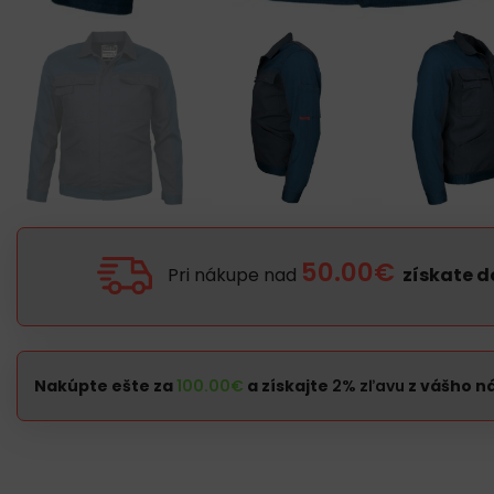
50.00€
Pri nákupe nad
získate 
Nakúpte ešte za
100.00
€
a získajte
2% zľavu
z vášho n