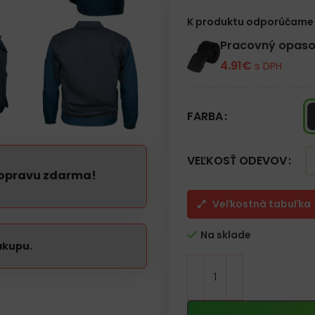
– Elastický spodný lem
K produktu odporúčame 
Pracovný opaso
4.91
€
s DPH
FARBA
VEĽKOSŤ ODEVOV
dopravu zdarma!
Veľkostná tabuľka
Na sklade
ákupu.