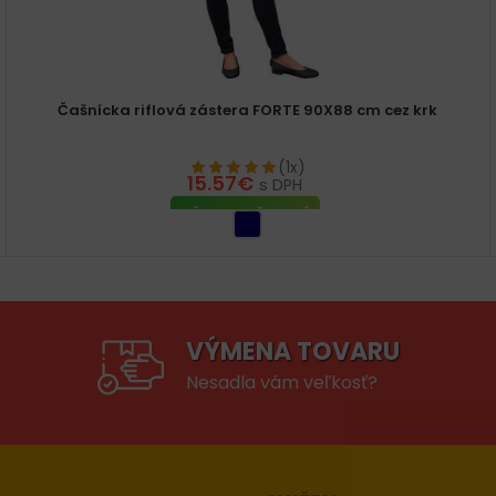
Čašnícka riflová zástera FORTE 90X88 cm cez krk
(1x)
15.57
€
s DPH
VÝBER MOŽNOSTÍ
VÝMENA TOVARU
Nesadla vám veľkosť?