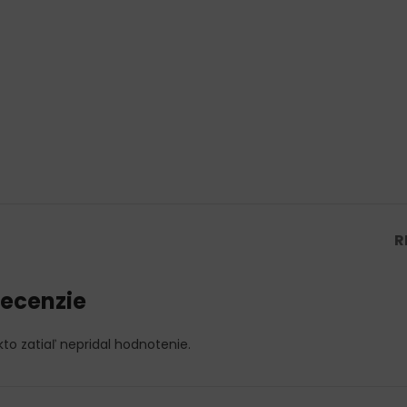
R
ecenzie
kto zatiaľ nepridal hodnotenie.