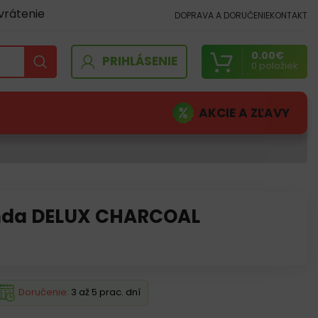
vrátenie
DOPRAVA A DORUČENIE
KONTAKT
0.00
€
PRIHLÁSENIE
0
položiek
AKCIE A ZĽAVY
nda DELUX CHARCOAL
Doručenie:
3 až 5 prac. dní