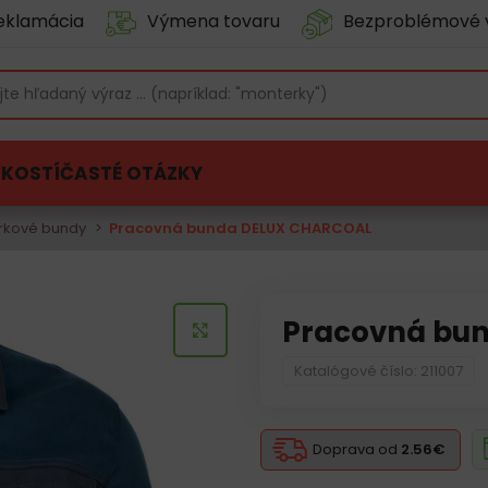
eklamácia
Výmena tovaru
Bezproblémové 
ĽKOSTÍ
ČASTÉ OTÁZKY
rkové bundy
Pracovná bunda DELUX CHARCOAL
Pracovná bu
KLIKNITE PRE ZVÄČŠENIE
Katalógové číslo: 211007
Doprava od
2.56€