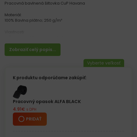
Pracovná bavlnená šiltovka CuP Havana
Materiál:
100% Bavlna plátno; 250 g/m²
Vlastnosti:
– Čiapka so šiltom v army štýle
– 3 panely
– Možnosť nastavenia veľkosti suchým zipsom
Zobraziť celý popis...
K produktu odporúčame zakúpiť:
Pracovný opasok ALFA BLACK
4.91
€
s DPH
PRIDAŤ