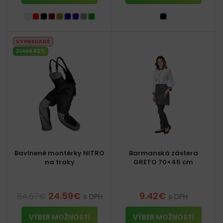
VYPREDANÉ
ZĽAVA 62%
Bavlnené montérky NITRO
Barmanská zástera
na traky
GRETO 70×45 cm
24.59
€
9.42
€
64.67
€
s DPH
s DPH
VÝBER MOŽNOSTÍ
VÝBER MOŽNOSTÍ