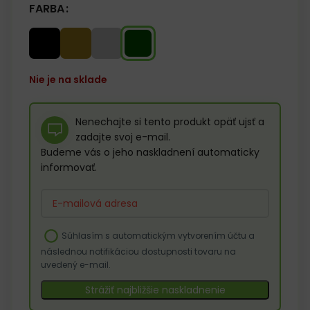
FARBA
Nie je na sklade
Nenechajte si tento produkt opäť ujsť a
zadajte svoj e-mail.
Budeme vás o jeho naskladnení automaticky
informovať.
Enter
your
email
Súhlasím s automatickým vytvorením účtu a
address
následnou notifikáciou dostupnosti tovaru na
to
uvedený e-mail.
join
the
Strážiť najbližšie naskladnenie
waitlist