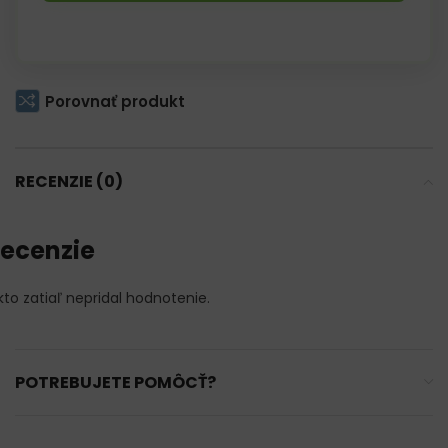
for
this
product
Porovnať produkt
RECENZIE (0)
ecenzie
kto zatiaľ nepridal hodnotenie.
POTREBUJETE POMÔCŤ?