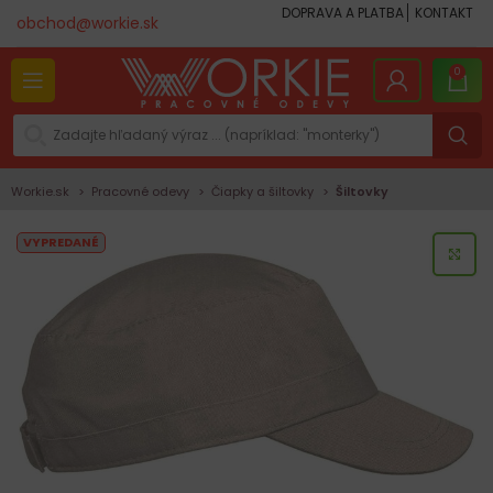
DOPRAVA A PLATBA
KONTAKT
obchod@workie.sk
0
Workie.sk
Pracovné odevy
Čiapky a šiltovky
Šiltovky
VYPREDANÉ
KLI