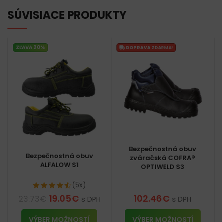
SÚVISIACE PRODUKTY
ZĽAVA 20%
DOPRAVA
ZDARMA!
Bezpečnostná obuv
Bezpečnostná obuv
zváračská COFRA®
ALFALOW S1
OPTIWELD S3
(5x)
19.05
€
102.46
€
23.73
€
s DPH
s DPH
VÝBER MOŽNOSTÍ
VÝBER MOŽNOSTÍ