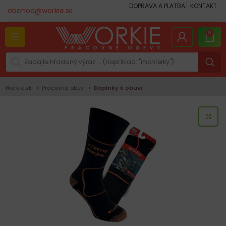
DOPRAVA A PLATBA
KONTAKT
obchod@workie.sk
0
Workie.sk
Pracovná obuv
Doplnky k obuvi
KLI