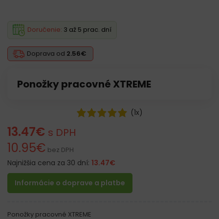
Doručenie:
3 až 5 prac. dní
Doprava od
2.56€
Ponožky pracovné XTREME
(
1
x)
13.47
€
s DPH
10.95
€
bez DPH
Najnižšia cena za 30 dní:
13.47
€
Informácie o doprave a platbe
Ponožky pracovné XTREME