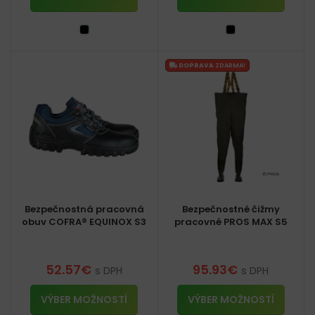
DOPRAVA
ZDARMA!
Bezpečnostná pracovná
Bezpečnostné čižmy
obuv COFRA® EQUINOX S3
pracovné PROS MAX S5
52.57
€
95.93
€
s DPH
s DPH
VÝBER MOŽNOSTÍ
VÝBER MOŽNOSTÍ