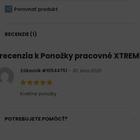
Porovnať produkt
RECENZIE (1)
 recenzia k
Ponožky pracovné XTREM
Zákazník #10544751
–
30. júna 2020
Kvalitné ponožky
POTREBUJETE POMÔCŤ?