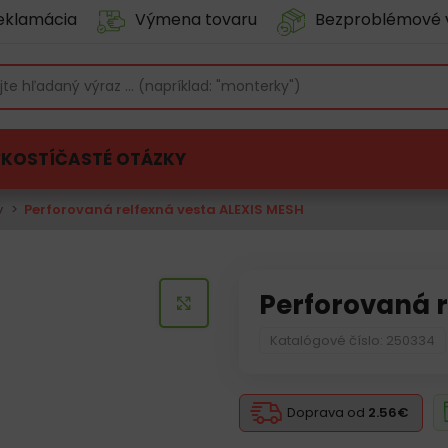
eklamácia
Výmena tovaru
Bezproblémové 
ĽKOSTÍ
ČASTÉ OTÁZKY
y
Perforovaná relfexná vesta ALEXIS MESH
Perforovaná r
KLIKNITE PRE ZVÄČŠENIE
Katalógové číslo: 250334
Doprava od
2.56€