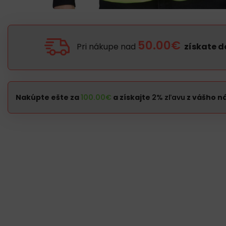
50.00€
Pri nákupe nad
získate 
Nakúpte ešte za
100.00
€
a získajte
2% zľavu
z vášho n