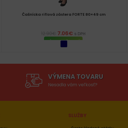
Čašnícka riflová zástera FORTE 80×49 cm
7.06
€
12.90
€
s DPH
VÝBER MOŽNOSTÍ
VÝMENA TOVARU
Nesadla vám veľkosť?
E
SLUŽBY