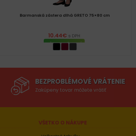
Barmanská zástera dlhá GRETO 75×80 cm
10.44
€
s DPH
VÝBER MOŽNOSTÍ
BEZPROBLÉMOVÉ VRÁTENIE
Zakúpeny tovar môžete vrátiť
VŠETKO O NÁKUPE