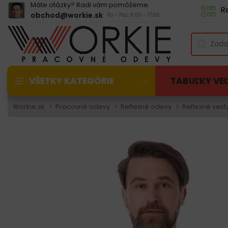
Máte otázky? Radi vám pomôžeme.
R
obchod@workie.sk
Po - Pia: 8:00 - 17:00
VŠETKY KATEGÓRIE
TABUĽKY VE
Workie.sk
Pracovné odevy
Reflexné odevy
Reflexné vest