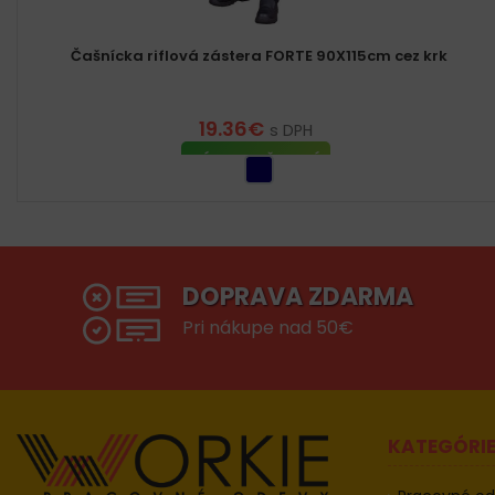
Čašnícka riflová zástera FORTE 90X115cm cez krk
19.36
€
s DPH
VÝBER MOŽNOSTÍ
DOPRAVA ZDARMA
Pri nákupe nad 50€
KATEGÓRI