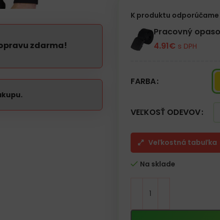
K produktu odporúčame 
Pracovný opaso
dopravu zdarma!
4.91
€
s DPH
FARBA
ákupu.
VEĽKOSŤ ODEVOV
Veľkostná tabuľka
Na sklade