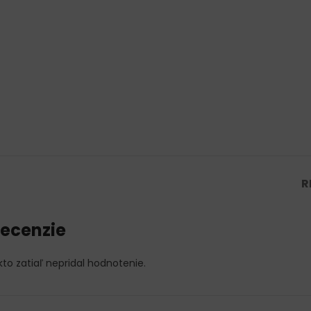
R
ecenzie
kto zatiaľ nepridal hodnotenie.