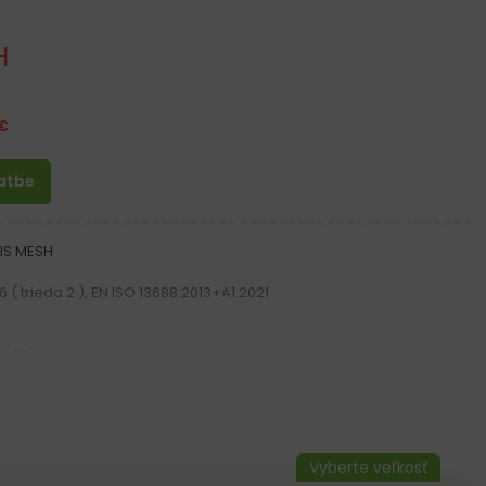
H
€
latbe
XIS MESH
 ( trieda 2 ), EN ISO 13688:2013+A1:2021
 / m2
rovnými reflexnými pruhmi.
íkov