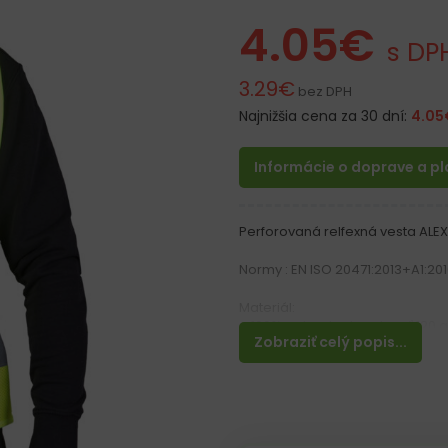
4.05
€
s DP
3.29
€
bez DPH
Najnižšia cena za 30 dní:
4.05
Informácie o doprave a p
Perforovaná relfexná vesta ALE
Normy : EN ISO 20471:2013+A1:2016
Materiál:
– 100% polyester hmotnosť 120 g
Zobraziť celý popis...
– Perforovaný materiál
Vlastnosti
– Výstražná vesta s dvomi vodo
– Zapínanie na suchý zips
– Ideálna pre cestných pracovn