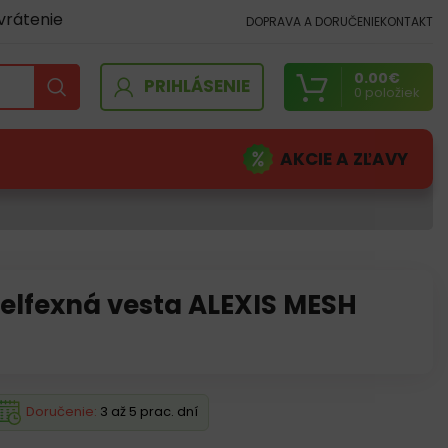
vrátenie
DOPRAVA A DORUČENIE
KONTAKT
0.00
€
PRIHLÁSENIE
0
položiek
AKCIE A ZĽAVY
elfexná vesta ALEXIS MESH
Doručenie:
3 až 5 prac. dní