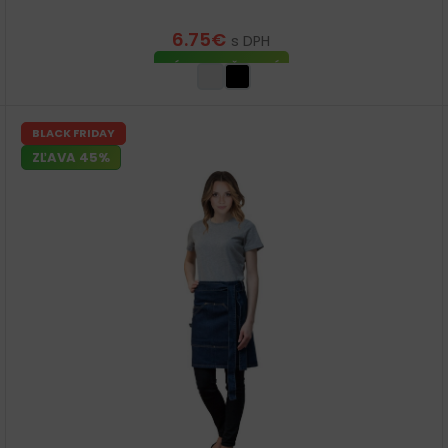
6.75
€
s DPH
VÝBER MOŽNOSTÍ
BLACK FRIDAY
ZĽAVA 45%