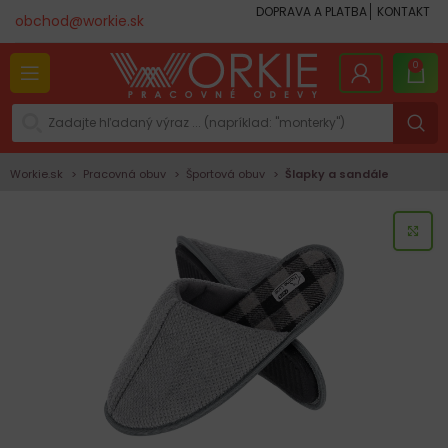
DOPRAVA A PLATBA
KONTAKT
obchod@workie.sk
0
Workie.sk
Pracovná obuv
Športová obuv
Šlapky a sandále
KLI