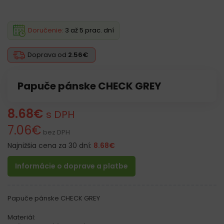
Doručenie:
3 až 5 prac. dní
Doprava od
2.56€
Papuče pánske CHECK GREY
8.68
€
s DPH
7.06
€
bez DPH
Najnižšia cena za 30 dní:
8.68
€
Informácie o doprave a platbe
Papuče pánske CHECK GREY
Materiál: