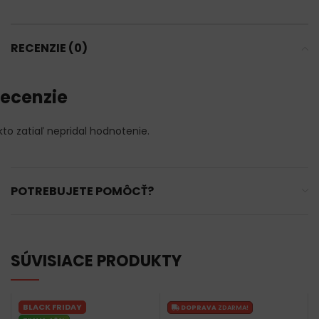
RECENZIE (0)
ecenzie
kto zatiaľ nepridal hodnotenie.
POTREBUJETE POMÔCŤ?
SÚVISIACE PRODUKTY
BLACK FRIDAY
DOPRAVA
ZDARMA!