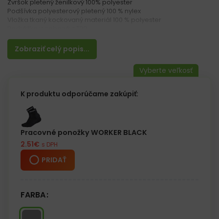
Zvršok pletený ženilkový 100% polyester
Podšívka polyesterový pletený 100 % nylex
Vložka tkaný kockovaný materiál 100 % polyester
Podrážka vyrobená z TPR
Vlastnosti:
Zobraziť celý popis...
– Pohodlné nazúvanie
– Komfortné
– Ľahké
Poslúžia ako papuče pre hostí doma alebo v hoteli
K produktu odporúčame zakúpiť:
Veľkosť 42 = 41 – 42
Veľkosť 44 = 43 – 44
Veľkosť 46 = 45 – 46
Pracovné ponožky WORKER BLACK
2.51
€
s DPH
PRIDAŤ
FARBA