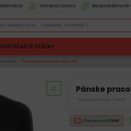
eklamácia
Výmena tovaru
Bezproblémové 
ĽKOSTÍ
ČASTÉ OTÁZKY
ke tričká
Pánske pracovné tričko 143
Pánske pracov
KLIKNITE PRE ZVÄČŠENIE
Katalógové číslo: 209531
Doprava od
2.56€