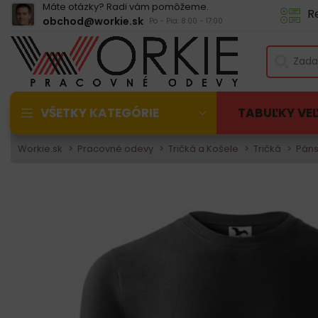
Máte otázky? Radi vám pomôžeme.
R
obchod@workie.sk
Po - Pia: 8:00 - 17:00
VŠETKY KATEGÓRIE
TABUĽKY VE
Workie.sk
Pracovné odevy
Tričká a Košele
Tričká
Páns