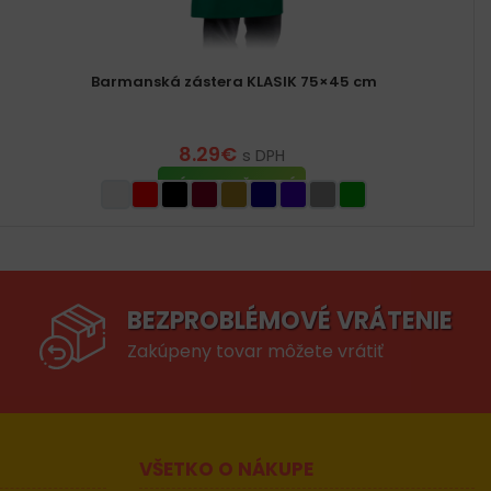
Barmanská zástera KLASIK 75×45 cm
8.29
€
s DPH
VÝBER MOŽNOSTÍ
BEZPROBLÉMOVÉ VRÁTENIE
Zakúpeny tovar môžete vrátiť
VŠETKO O NÁKUPE