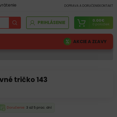
vrátenie
DOPRAVA A DORUČENIE
KONTAKT
0.00
€
PRIHLÁSENIE
0
položiek
AKCIE A ZĽAVY
né tričko 143
Doručenie:
3 až 5 prac. dní