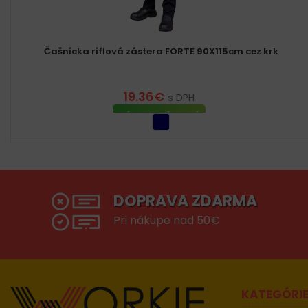
Čašnícka riflová zástera FORTE 90X115cm cez krk
19.36
€
s DPH
VÝBER MOŽNOSTÍ
DOPRAVA ZDARMA
Pri nákupe nad 50€
KATEGÓRI