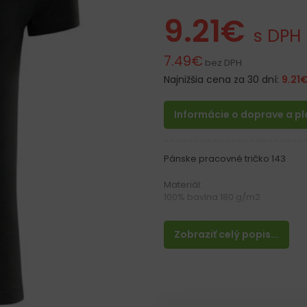
9.21
€
s DPH
7.49
€
bez DPH
Najnižšia cena za 30 dní:
9.21
Informácie o doprave a p
Pánske pracovné tričko 143
Materiál:
100% bavlna 180 g/m2
Vlastnosti:
Zobraziť celý popis...
– Pánske tričko s krátkym ruká
– Bočné švy
– Spevnený ramenný šev
– Silikónová úprava
– Priliehavý strih
– Rebrovaný, úzky, elastický úpl