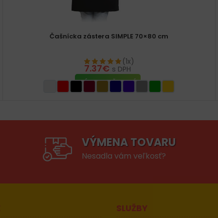
Čašnícka zástera SIMPLE 70×80 cm
(1x)
7.37
€
s DPH
VÝBER MOŽNOSTÍ
VÝMENA TOVARU
Nesadla vám veľkosť?
E
SLUŽBY