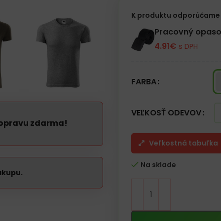
Farba šedá heather je melírovan
K produktu odporúčame 
Pracovný opaso
4.91
€
s DPH
FARBA
VEĽKOSŤ ODEVOV
dopravu zdarma!
Veľkostná tabuľka
Na sklade
ákupu.