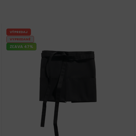
VÝPREDAJ
VYPREDANÉ
ZĽAVA 47%