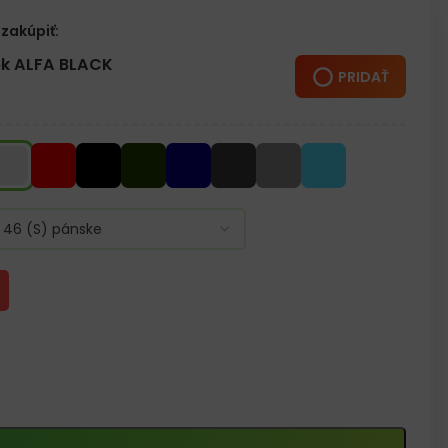
á / žíhaná 85% Bavlna, 15% viskóza
zakúpiť:
k ALFA BLACK
PRIDAŤ