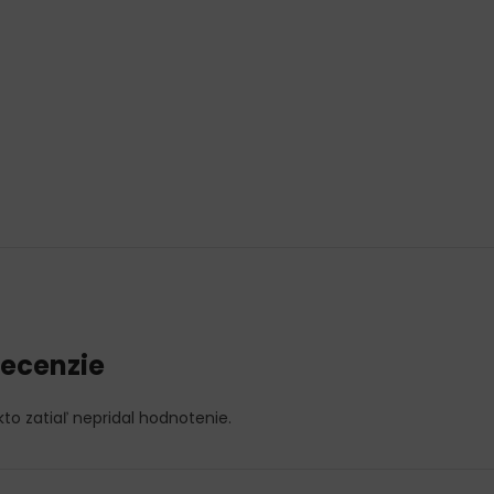
ecenzie
kto zatiaľ nepridal hodnotenie.