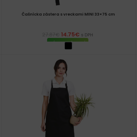
Čašnícka zástera s vreckami MINI 33×75 cm
14.75
€
27.87
€
s DPH
VÝBER MOŽNOSTÍ