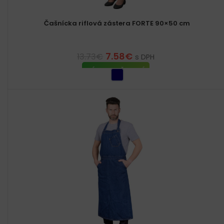
Čašnícka riflová zástera FORTE 90×50 cm
7.58
€
13.73
€
s DPH
VÝBER MOŽNOSTÍ