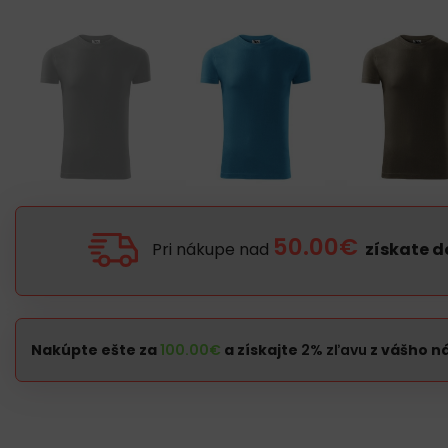
50.00€
Pri nákupe nad
získate 
Nakúpte ešte za
100.00
€
a získajte
2% zľavu
z vášho n