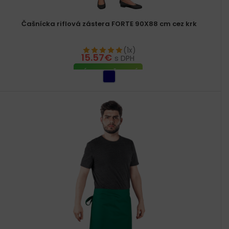
Čašnícka riflová zástera FORTE 90X88 cm cez krk
(1x)
15.57
€
s DPH
VÝBER MOŽNOSTÍ