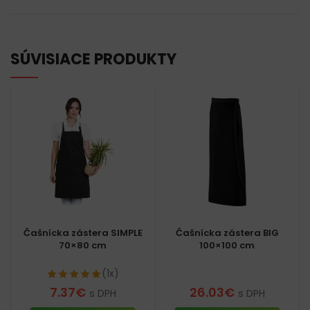
SÚVISIACE PRODUKTY
Čašnícka zástera SIMPLE
Čašnícka zástera BIG
70×80 cm
100×100 cm
(1x)
7.37
€
26.03
€
s DPH
s DPH