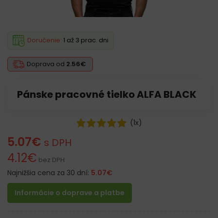
Doručenie:
1 až 3 prac. dni
Doprava od
2.56€
Pánske pracovné tielko ALFA BLACK
(
1
x)
5.07
€
s DPH
4.12
€
bez DPH
Najnižšia cena za 30 dní:
5.07
€
Informácie o doprave a platbe