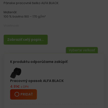
Pánske pracovné tielko ALFA BLACK
Materiál:
100 % bavlna 160 – 170 g/m²
Vlastnosti:
– Pánske tričko bez rukávov
– Okrúhly výstrih
– Ideálne na nosenie v lete alebo v zime ako spodná vrstva
Zobraziť celý popis...
– Vhodné na šport a pohybové aktivity
– Každý kus je jednotlivo balený vo vrecku
K produktu odporúčame zakúpiť:
Pracovný opasok ALFA BLACK
4.91
€
s DPH
PRIDAŤ