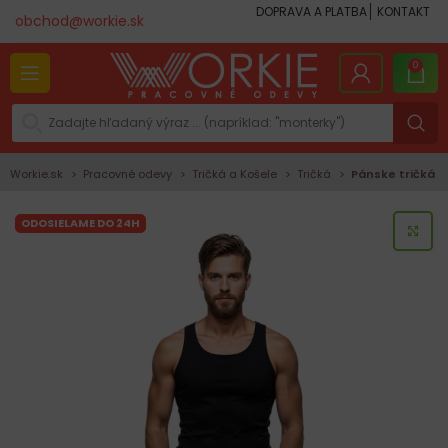
DOPRAVA A PLATBA
KONTAKT
obchod@workie.sk
0
Workie.sk
Pracovné odevy
Tričká a Košele
Tričká
Pánske tričká
ODOSIELAME DO 24H
KLI