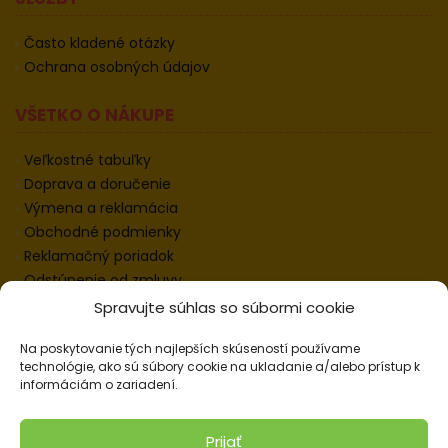
Často kladené otázky
Ochrana osobných údajov
VŠETKO O NÁKUPE
Veľkostné tabuľky
Doprava a doručenie
Výmena a reklamácia
Obchodné podmienky
Reklamačný poriadok
Odstúpenie od zmluvy
Informácie k odstúpeniu
Spravujte súhlas so súbormi cookie
Kontakt
Na poskytovanie tých najlepších skúseností používame
Nastavenie cookies
technológie, ako sú súbory cookie na ukladanie a/alebo prístup k
informáciám o zariadení.
© 2026 Pracovné odevy ZIKO s. r. o., všetky práva
Prijať
vyhradené.