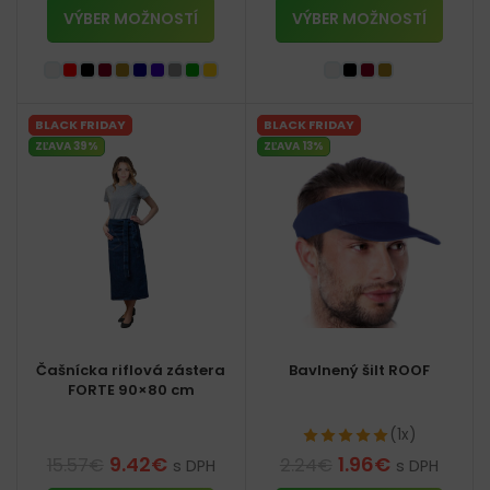
VÝBER MOŽNOSTÍ
VÝBER MOŽNOSTÍ
BLACK FRIDAY
BLACK FRIDAY
ZĽAVA 39%
ZĽAVA 13%
Čašnícka riflová zástera
Bavlnený šilt ROOF
FORTE 90×80 cm
(1x)
9.42
€
1.96
€
15.57
€
2.24
€
s DPH
s DPH