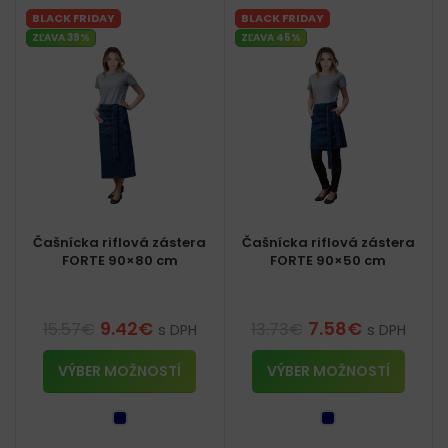
BLACK FRIDAY
BLACK FRIDAY
ZĽAVA 39%
ZĽAVA 45%
Čašnícka riflová zástera
Čašnícka riflová zástera
FORTE 90×80 cm
FORTE 90×50 cm
9.42
€
7.58
€
15.57
€
13.73
€
s DPH
s DPH
VÝBER MOŽNOSTÍ
VÝBER MOŽNOSTÍ