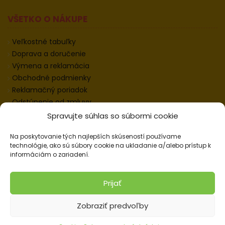
VŠETKO O NÁKUPE
Veľkostné tabuľky
Doprava a doručenie
Výmena a reklamácia
Obchodné podmienky
Reklamačný poriadok
Odstúpenie od zmluvy
Informácie k odstúpeniu
Spravujte súhlas so súbormi cookie
Kontakt
Na poskytovanie tých najlepších skúseností používame
Nastavenie cookies
technológie, ako sú súbory cookie na ukladanie a/alebo prístup k
informáciám o zariadení.
© 2026 Pracovné odevy ZIKO s. r. o., všetky práva
Prijať
vyhradené.
Zobraziť predvoľby