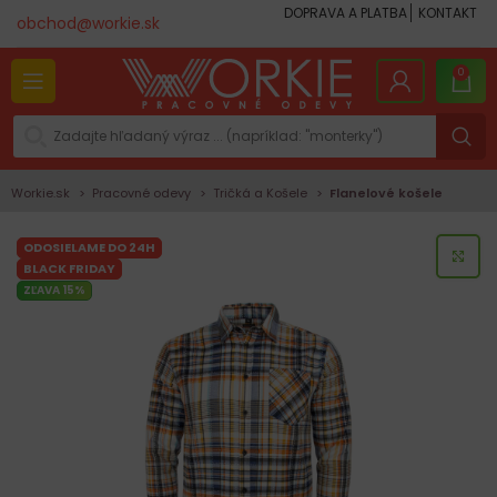
DOPRAVA A PLATBA
KONTAKT
obchod@workie.sk
0
Workie.sk
Pracovné odevy
Tričká a Košele
Flanelové košele
ODOSIELAME DO 24H
KLI
BLACK FRIDAY
ZĽAVA 15%