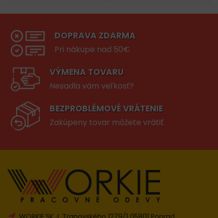
DOPRAVA ZDARMA
Pri nákupe nad 50€
VÝMENA TOVARU
Nesadla vám veľkosť?
BEZPROBLÉMOVÉ VRÁTENIE
Zakúpeny tovar môžete vrátiť
WORKIE.SK J. Tranovského 1279/1 05801 Poprad