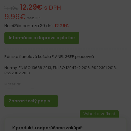
12.29
€
s DPH
14.49
€
9.99
€
bez DPH
Najnižšia cena za 30 dní:
12.29
€
Informácie o doprave a platbe
Pánska flanelová košela FLANEL GBEP pracovná
Normy: EN ISO 13688:2013, EN ISO 12947-2:2016, RS22301:2018,
RS22302:2018
Materiál:
100% bavlna 120 g/m2
Vlastnosti:
Zobraziť celý popis...
– Kockovaná flanelová košeľa
– Zapínanie na gombíky
– Vrecko na hrudi
K produktu odporúčame zakúpiť: