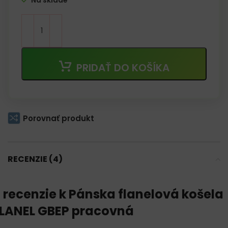
Na sklade
PRIDAŤ DO KOŠÍKA
Porovnať produkt
RECENZIE (4)
 recenzie k
Pánska flanelová košela
LANEL GBEP pracovná