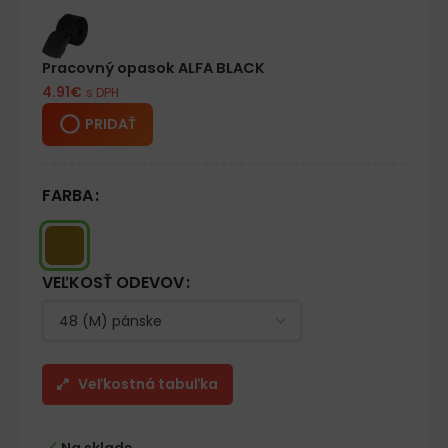
Pracovný opasok ALFA BLACK
4.91
€
s DPH
PRIDAŤ
FARBA
VEĽKOSŤ ODEVOV
Veľkostná tabuľka