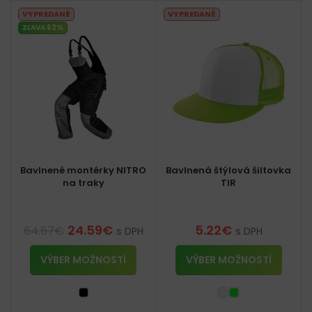
VYPREDANÉ
VYPREDANÉ
ZĽAVA 62%
Bavlnené montérky NITRO
Bavlnená štýlová šiltovka
na traky
TIR
24.59
€
5.22
€
64.67
€
s DPH
s DPH
VÝBER MOŽNOSTÍ
VÝBER MOŽNOSTÍ