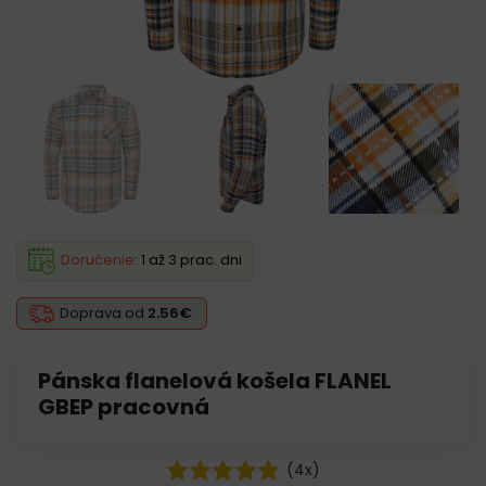
Doručenie:
1 až 3 prac. dni
Doprava od
2.56€
Pánska flanelová košela FLANEL
GBEP pracovná
(
4
x)