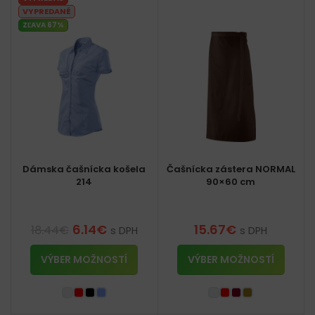
VYPREDANÉ
ZĽAVA 67%
Dámska čašnícka košela
Čašnícka zástera NORMAL
214
90×60 cm
6.14
€
15.67
€
18.44
€
s DPH
s DPH
VÝBER MOŽNOSTÍ
VÝBER MOŽNOSTÍ