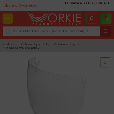
DOPRAVA A PLATBA
KONTAKT
obchod@workie.sk
0
Workie.sk
Ochranné pomôcky
Ochrana hlavy
Príslušenstvo pre prilby
KLI