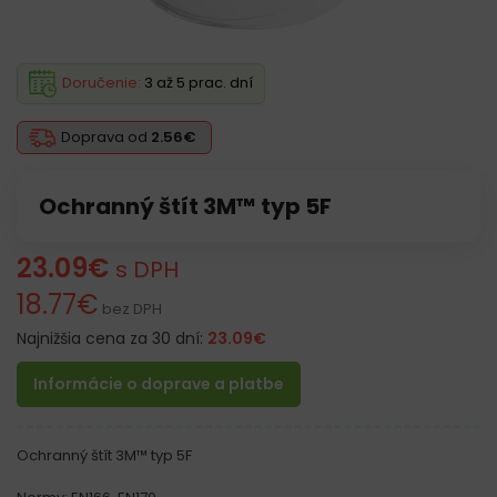
Doručenie:
3 až 5 prac. dní
Doprava od
2.56€
Ochranný štít 3M™ typ 5F
23.09
€
s DPH
18.77
€
bez DPH
Najnižšia cena za 30 dní:
23.09
€
Informácie o doprave a platbe
Ochranný štít 3M™ typ 5F