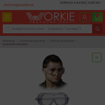
DOPRAVA A PLATBA
KONTAKT
obchod@workie.sk
0
Workie.sk
Ochranné pomôcky
Ochranné okuliare
Uzavreté okuliare
KLI