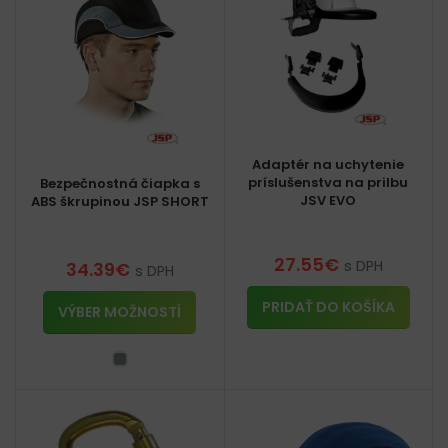
Adaptér na uchytenie
príslušenstva na prilbu
Bezpečnostná čiapka s
JSV EVO
ABS škrupinou JSP SHORT
27.55
€
s DPH
34.39
€
s DPH
PRIDAŤ DO KOŠÍKA
VÝBER MOŽNOSTÍ