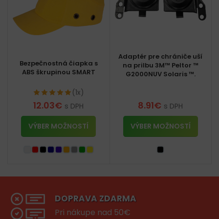
Adaptér pre chrániče uší
Bezpečnostná čiapka s
na prilbu 3M™ Peltor ™
ABS škrupinou SMART
G2000NUV Solaris ™.
(1x)
12.03
€
8.91
€
s DPH
s DPH
VÝBER MOŽNOSTÍ
VÝBER MOŽNOSTÍ
DOPRAVA ZDARMA
Pri nákupe nad 50€