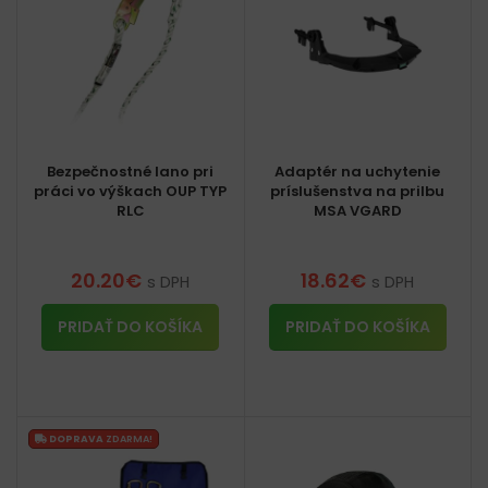
Bezpečnostné lano pri
Adaptér na uchytenie
práci vo výškach OUP TYP
príslušenstva na prilbu
RLC
MSA VGARD
20.20
€
18.62
€
s DPH
s DPH
PRIDAŤ DO KOŠÍKA
PRIDAŤ DO KOŠÍKA
DOPRAVA
ZDARMA!