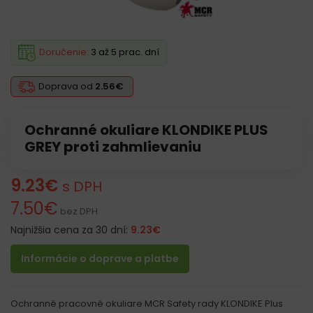
Doručenie:
3 až 5 prac. dní
Doprava od
2.56€
Ochranné okuliare KLONDIKE PLUS
GREY proti zahmlievaniu
9.23
€
s DPH
7.50
€
bez DPH
Najnižšia cena za 30 dní:
9.23
€
Informácie o doprave a platbe
Ochranné pracovné okuliare MCR Safety rady KLONDIKE Plus