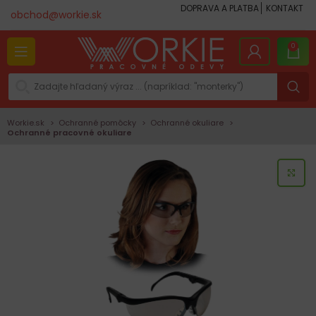
DOPRAVA A PLATBA
KONTAKT
obchod@workie.sk
0
Workie.sk
Ochranné pomôcky
Ochranné okuliare
Ochranné pracovné okuliare
KLI