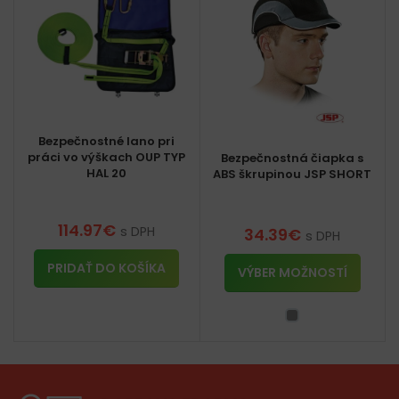
Bezpečnostné lano pri
práci vo výškach OUP TYP
Bezpečnostná čiapka s
HAL 20
ABS škrupinou JSP SHORT
114.97
€
s DPH
34.39
€
s DPH
PRIDAŤ DO KOŠÍKA
VÝBER MOŽNOSTÍ