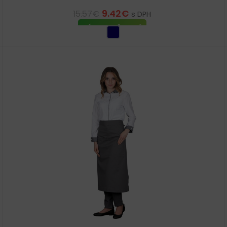
9.42
€
15.57
€
s DPH
VÝBER MOŽNOSTÍ