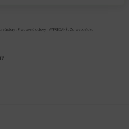
 a zástery
,
Pracovné odevy
,
VYPREDANÉ
,
Zdravotnícke
Ť?