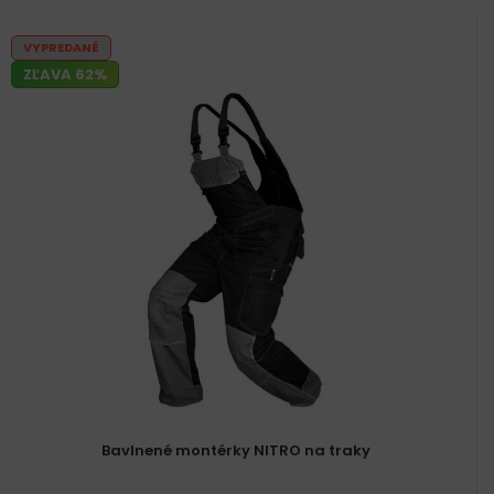
VYPREDANÉ
ZĽAVA 62%
Bavlnené montérky NITRO na traky