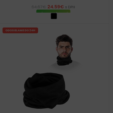
24.59
€
64.67
€
s DPH
VÝBER MOŽNOSTÍ
ODOSIELAME DO 24H