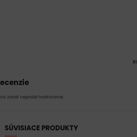
R
ecenzie
kto zatiaľ nepridal hodnotenie.
SÚVISIACE PRODUKTY