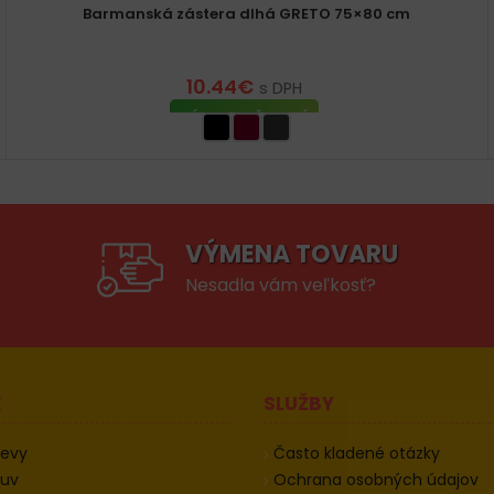
Barmanská zástera dlhá GRETO 75×80 cm
10.44
€
s DPH
VÝBER MOŽNOSTÍ
VÝMENA TOVARU
Nesadla vám veľkosť?
E
SLUŽBY
devy
Často kladené otázky
buv
Ochrana osobných údajov