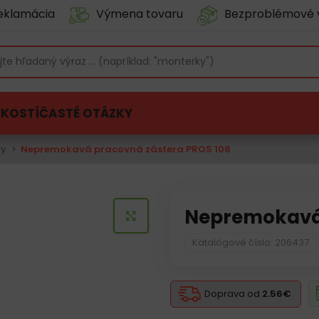
eklamácia
Výmena tovaru
Bezproblémové 
ĽKOSTÍ
ČASTÉ OTÁZKY
ry
Nepremokavá pracovná zástera PROS 108
Nepremokavá 
KLIKNITE PRE ZVÄČŠENIE
Katalógové číslo: 206437
Doprava od
2.56€