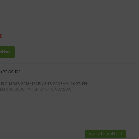
H
€
latbe
 PROS 108
 ISO 13688:2013-12) EN 343:2003+A1:2007, EN
EN 343:2008, PN-EN 343+A1/AC:2010)
 g/m2
kom, enzýmom, tráviacim šťavám a dezinfekčným látkam
enkom na krku