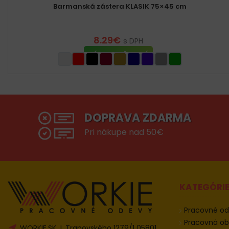
Barmanská zástera KLASIK 75×45 cm
8.29
€
s DPH
VÝBER MOŽNOSTÍ
DOPRAVA ZDARMA
Pri nákupe nad 50€
KATEGÓRI
Pracovné o
Pracovná o
WORKIE.SK J. Tranovského 1279/1 05801