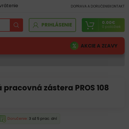
vrátenie
DOPRAVA A DORUČENIE
KONTAKT
0.00
€
PRIHLÁSENIE
0
položiek
AKCIE A ZĽAVY
pracovná zástera PROS 108
Doručenie:
3 až 5 prac. dní