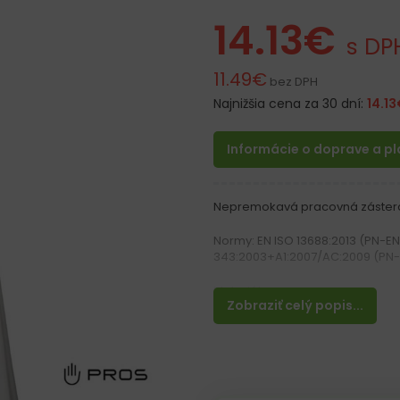
14.13
€
s DP
11.49
€
bez DPH
Najnižšia cena za 30 dní:
14.13
Informácie o doprave a p
Nepremokavá pracovná zástera
Normy: EN ISO 13688:2013 (PN-EN
343:2003+A1:2007/AC:2009 (PN-
Materiál:
Zobraziť celý popis...
Vyrobená z tkaniny Plavitex 350
Vlastnosti:
– Nepremokavá, odolná voči tu
– Možnosť regulácie dĺžky remi
– Viazanie zo zadu