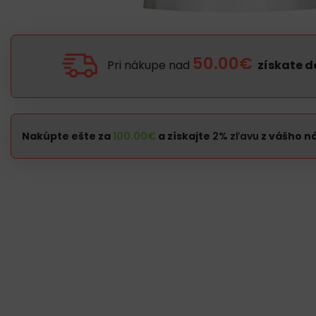
50.00€
Pri nákupe nad
získate 
Nakúpte ešte za
100.00
€
a získajte
2% zľavu
z vášho n