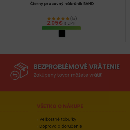
Čierny pracovný nákrčník BAND
(1x)
2.05
€
s DPH
VÝBER MOŽNOSTÍ
BEZPROBLÉMOVÉ VRÁTENIE
Zakúpeny tovar môžete vrátiť
VŠETKO O NÁKUPE
Veľkostné tabuľky
Doprava a doručenie