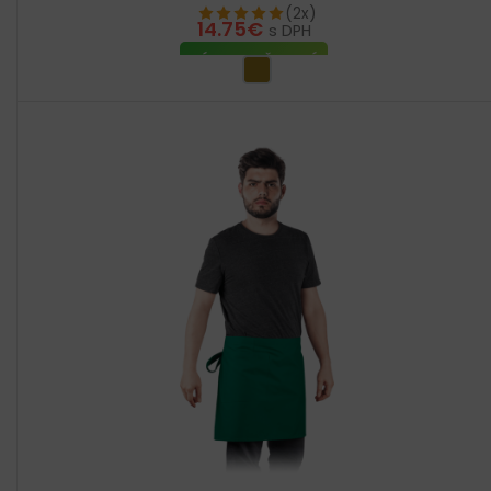
(2x)
14.75
€
s DPH
VÝBER MOŽNOSTÍ