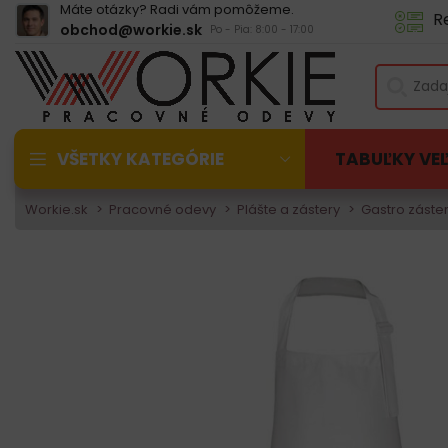
Máte otázky? Radi vám pomôžeme.
R
obchod@workie.sk
Po - Pia: 8:00 - 17:00
VŠETKY KATEGÓRIE
TABUĽKY VE
Workie.sk
Pracovné odevy
Plášte a zástery
Gastro záste