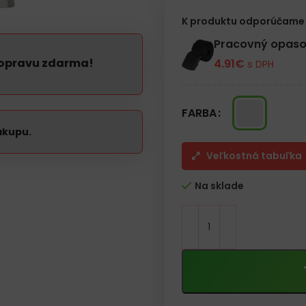
– Rozmer 120x120cm
K produktu odporúčame 
Pracovný opaso
dopravu zdarma!
4.91
€
s DPH
FARBA
ákupu.
Veľkostná tabuľka
Na sklade