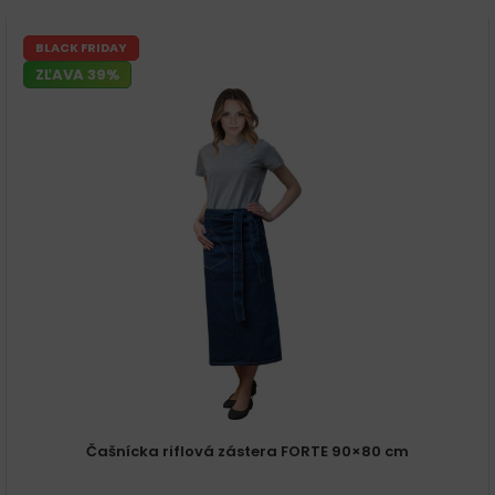
BLACK FRIDAY
ZĽAVA 39%
Čašnícka riflová zástera FORTE 90×80 cm