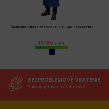
Čašnícka riflová zástera FORTE 90X115cm cez krk
19.36
€
s DPH
VÝBER MOŽNOSTÍ
BEZPROBLÉMOVÉ VRÁTENIE
Zakúpeny tovar môžete vrátiť