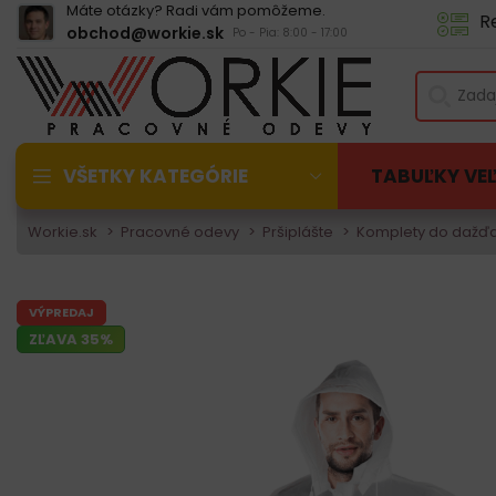
Máte otázky? Radi vám pomôžeme.
R
obchod@workie.sk
Po - Pia: 8:00 - 17:00
VŠETKY KATEGÓRIE
TABUĽKY VE
Workie.sk
Pracovné odevy
Pršiplášte
Komplety do dažď
VÝPREDAJ
ZĽAVA 35%