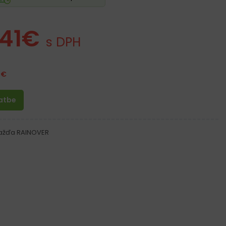
41
€
s DPH
1
€
latbe
ažďa RAINOVER