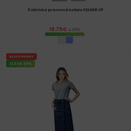
Čašnícka pracovná košela KELNER UP
18.75
€
s DPH
VÝBER MOŽNOSTÍ
BLACK FRIDAY
ZĽAVA 39%