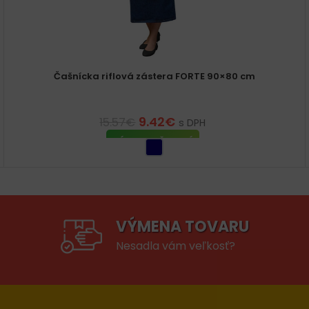
Čašnícka riflová zástera FORTE 90×80 cm
9.42
€
15.57
€
s DPH
VÝBER MOŽNOSTÍ
VÝMENA TOVARU
Nesadla vám veľkosť?