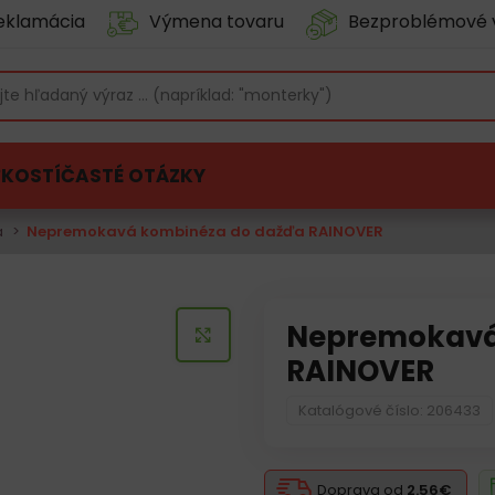
eklamácia
Výmena tovaru
Bezproblémové 
ĽKOSTÍ
ČASTÉ OTÁZKY
a
Nepremokavá kombinéza do dažďa RAINOVER
Nepremokavá
KLIKNITE PRE ZVÄČŠENIE
RAINOVER
Katalógové číslo: 206433
Doprava od
2.56€