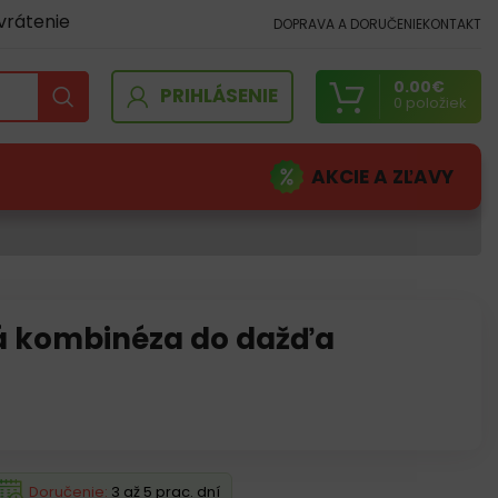
vrátenie
DOPRAVA A DORUČENIE
KONTAKT
0.00
€
PRIHLÁSENIE
0
položiek
AKCIE A ZĽAVY
 kombinéza do dažďa
Doručenie:
3 až 5 prac. dní