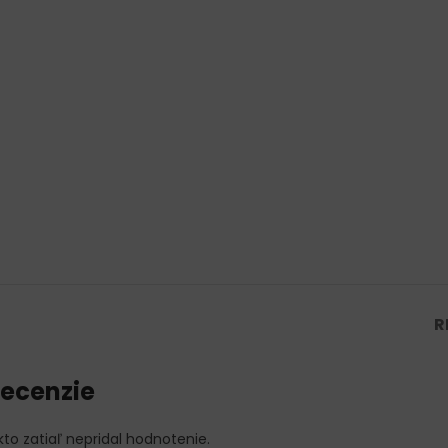
R
ecenzie
kto zatiaľ nepridal hodnotenie.