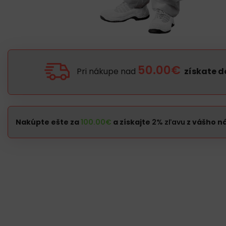
50.00€
Pri nákupe nad
získate 
Nakúpte ešte za
100.00
€
a získajte
2% zľavu
z vášho n