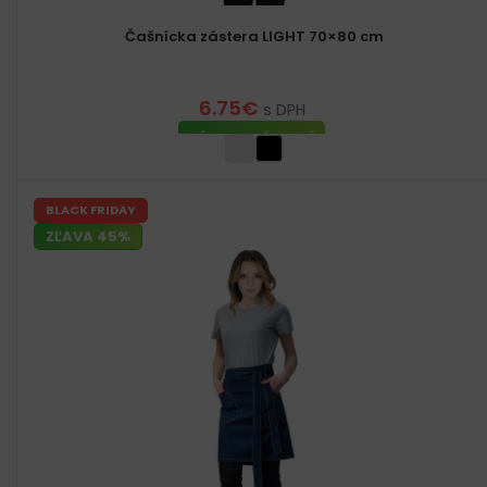
Čašnícka zástera LIGHT 70×80 cm
6.75
€
s DPH
VÝBER MOŽNOSTÍ
BLACK FRIDAY
ZĽAVA 45%