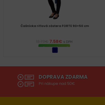
Čašnícka riflová zástera FORTE 90×50 cm
7.58
€
13.73
€
s DPH
VÝBER MOŽNOSTÍ
DOPRAVA ZDARMA
Pri nákupe nad 50€