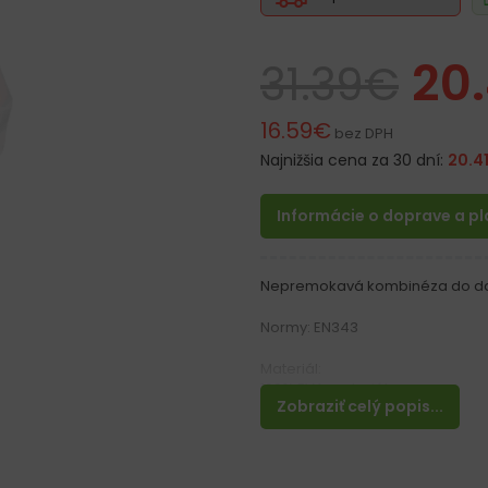
20.
31.39
€
16.59
€
bez DPH
Najnižšia cena za 30 dní:
20.4
Informácie o doprave a p
Nepremokavá kombinéza do d
Normy: EN343
Materiál:
100% EVA materiál
Zobraziť celý popis...
Vlastnosti:
– Nepremokavá kombinéza
– Hrubý, ľahký a pružný materiál