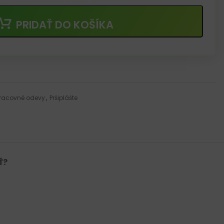
PRIDAŤ DO KOŠÍKA
racovné odevy
,
Pršiplášte
Ť?