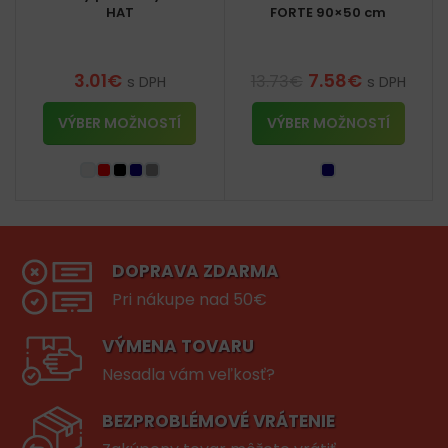
HAT
FORTE 90×50 cm
3.01
€
7.58
€
13.73
€
s DPH
s DPH
VÝBER MOŽNOSTÍ
VÝBER MOŽNOSTÍ
DOPRAVA ZDARMA
Pri nákupe nad 50€
VÝMENA TOVARU
Nesadla vám veľkosť?
BEZPROBLÉMOVÉ VRÁTENIE