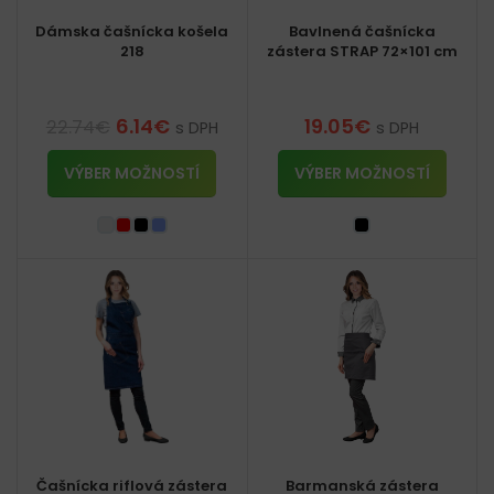
Dámska čašnícka košela
Bavlnená čašnícka
218
zástera STRAP 72×101 cm
6.14
€
19.05
€
22.74
€
s DPH
s DPH
VÝBER MOŽNOSTÍ
VÝBER MOŽNOSTÍ
Čašnícka riflová zástera
Barmanská zástera