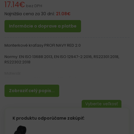
17.14
€
bez DPH
Najnižšia cena za 30 dní:
21.08
€
Informácie o doprave a platbe
Monterkové kraťasy PROFI NAVY RED 2.0
Normy: EN ISO 13688:2013, EN ISO 12947-2:2016, RS22301:2018,
RS22302:2018
Materiál:
65% polyester, 35% bavlna 270 g / m²
Opasok nie je súčasťou balenie.
Zobraziť celý popis...
Vlastnosti:
– Nová verzia obľúbených pracovných nohavíc PROFI COOL
– Nový vreckový strih, tvar „S“ – zlepšuje pevnosť vreciek
– Lepšie prispôsobenie sa postave
K produktu odporúčame zakúpiť:
– Vnútorný pás s páskou so silikonovými bodkami zabraňuje
padaniu nohavíc z pásu
– Zvýšená odolnosť vďaka dodatočného materiálu CORDURA®