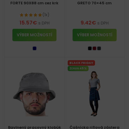
FORTE 90X88 cm cez krk
GRETO 70×45 cm
(1x)
15.57
€
9.42
€
s DPH
s DPH
VÝBER MOŽNOSTÍ
VÝBER MOŽNOSTÍ
BLACK FRIDAY
ZĽAVA 45%
Bavlnený pracovný klobúk
Čašnícka riflová zástera