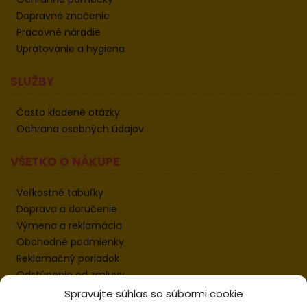
Dopravné značenie
Pracovné náradie
Upratovanie a hygiena
SLUŽBY
Často kladené otázky
Ochrana osobných údajov
VŠETKO O NÁKUPE
Veľkostné tabuľky
Doprava a doručenie
Výmena a reklamácia
Obchodné podmienky
Reklamačný poriadok
Odstúpenie od zmluvy
Informácie k odstúpeniu
Spravujte súhlas so súbormi cookie