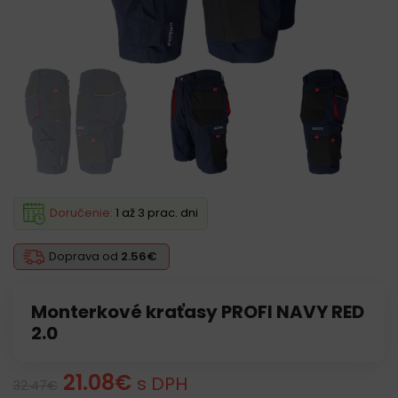
Doručenie:
1 až 3 prac. dni
Doprava od
2.56€
Monterkové kraťasy PROFI NAVY RED
2.0
21.08
€
s DPH
32.47
€