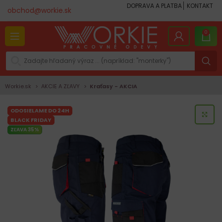
DOPRAVA A PLATBA
KONTAKT
obchod@workie.sk
0
Workie.sk
AKCIE A ZĽAVY
Kraťasy - AKCIA
ODOSIELAME DO 24H
KLI
BLACK FRIDAY
ZĽAVA 35%