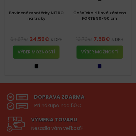
Bavlnené montérky NITRO
Čašnícka riflová zástera
na traky
FORTE 90×50 cm
24.59
€
7.58
€
64.67
€
13.73
€
s DPH
s DPH
VÝBER MOŽNOSTÍ
VÝBER MOŽNOSTÍ
DOPRAVA ZDARMA
Pri nákupe nad 50€
VÝMENA TOVARU
Nesadla vám veľkosť?