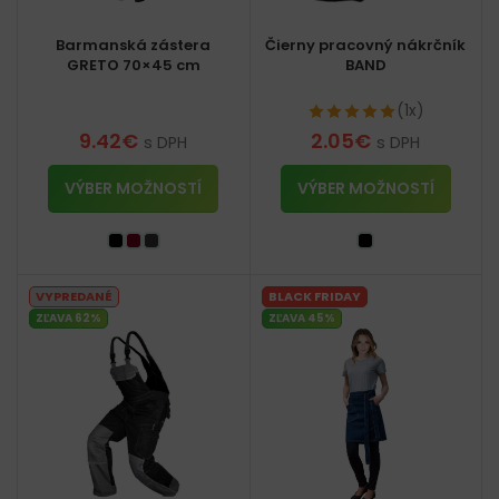
Barmanská zástera
Čierny pracovný nákrčník
GRETO 70×45 cm
BAND
(1x)
9.42
€
2.05
€
s DPH
s DPH
VÝBER MOŽNOSTÍ
VÝBER MOŽNOSTÍ
VYPREDANÉ
BLACK FRIDAY
ZĽAVA 62%
ZĽAVA 45%