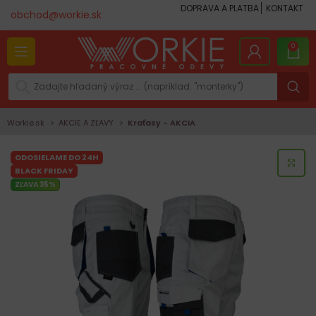
DOPRAVA A PLATBA
KONTAKT
obchod@workie.sk
0
Workie.sk
AKCIE A ZĽAVY
Kraťasy - AKCIA
ODOSIELAME DO 24H
KLI
BLACK FRIDAY
ZĽAVA 35%