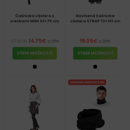
Čašnícka zástera s
Bavlnená čašnícka
vreckami MINI 33×75 cm
zástera STRAP 72×101 cm
14.75
€
19.05
€
27.87
€
s DPH
s DPH
VÝBER MOŽNOSTÍ
VÝBER MOŽNOSTÍ
ODOSIELAME DO 24H