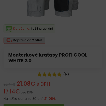
Doručenie:
1 až 3 prac. dni
Doprava od
2.56€
Monterkové kraťasy PROFI COOL
WHITE 2.0
(
1
x)
21.08
€
s DPH
32.47
€
17.14
€
bez DPH
Najnižšia cena za 30 dní:
21.08
€