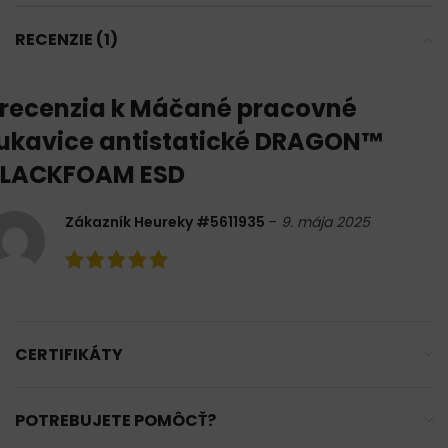
RECENZIE (1)
 recenzia k
Máčané pracovné
ukavice antistatické DRAGON™
BLACKFOAM ESD
Zákazník Heureky #5611935
–
9. mája 2025
CERTIFIKÁTY
POTREBUJETE POMÔCŤ?