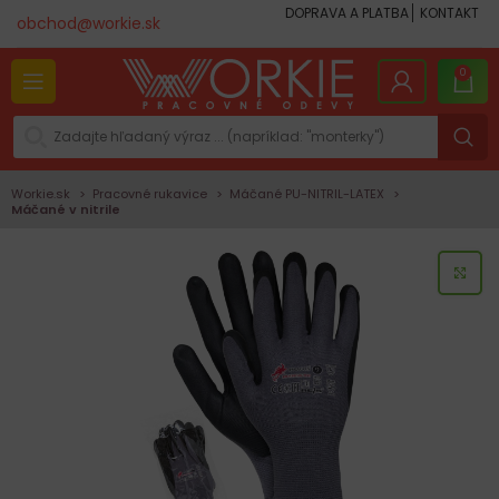
DOPRAVA A PLATBA
KONTAKT
obchod@workie.sk
0
Workie.sk
Pracovné rukavice
Máčané PU-NITRIL-LATEX
Máčané v nitrile
KLI