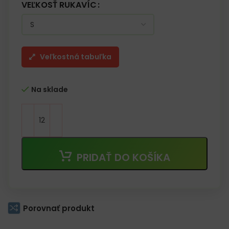
– Ideálne pre elektronický priemysel
VEĽKOSŤ RUKAVÍC
– Odporúčané pre prácu s dotykovými obrazovkami
– Každý pár balený v samostatnom vrecku
Veľkostná tabuľka
Na sklade
PRIDAŤ DO KOŠÍKA
Porovnať produkt