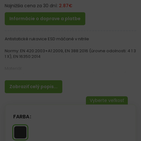
Najnižšia cena za 30 dní:
2.87
€
Informácie o doprave a platbe
Antistatické rukavice ESD máčané v nitrile
Normy: EN 420:2003+A1:2009, EN 388:2016 (úrovne odolnosti: 4 1 3
1 X), EN 16350:2014
Materiál:
Vyrobené zo zmesi nylonu, spandexu a uhlíkových vlákien (steh
15)
Potiahnuté čiernym penovým nitrilom FOAM
Zobraziť celý popis...
Vlastnosti:
– ESD anti-elektrostatické rukavice
– Zakončené lemom
– Najvyšší faktor odolnosti proti oderu (4)
FARBA
– Poskytujú obratnosť a obmedzujú skĺznutie držaného objektu
– Nitril zvyšuje odolnosť proti mastnote a olejom
– Technológia FOAM zvyšuje pružnosť rukavice
– Vhodné na všeobecné mechanické práce