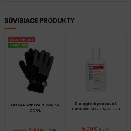
SÚVISIACE PRODUKTY
BLACK FRIDAY
ZĽAVA 50%
Biologické pracovné
Flisové pánske rukavice
rukavice SECORA SECOL
COOL
5.06
€
s DPH
3.94
€
7.88
€
s DPH