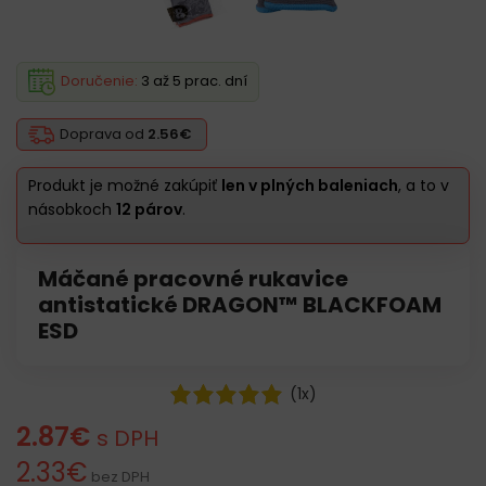
Doručenie:
3 až 5 prac. dní
Doprava od
2.56€
Produkt je možné zakúpiť
len v plných baleniach
, a to v
násobkoch
12 párov
.
Máčané pracovné rukavice
antistatické DRAGON™ BLACKFOAM
ESD
(
1
x)
2.87
€
s DPH
2.33
€
bez DPH