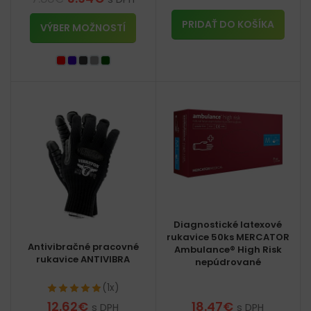
PRIDAŤ DO KOŠÍKA
VÝBER MOŽNOSTÍ
Diagnostické latexové
rukavice 50ks MERCATOR
Antivibračné pracovné
Ambulance® High Risk
rukavice ANTIVIBRA
nepúdrované
(1x)
12.62
€
18.47
€
s DPH
s DPH