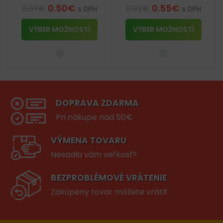
0.50
€
0.55
€
0.87
€
0.92
€
s DPH
s DPH
VÝBER MOŽNOSTÍ
VÝBER MOŽNOSTÍ
DOPRAVA ZDARMA
Pri nákupe nad 50€
VÝMENA TOVARU
Nesadla vám veľkosť?
BEZPROBLÉMOVÉ VRÁTENIE
Zakúpeny tovar môžete vrátiť