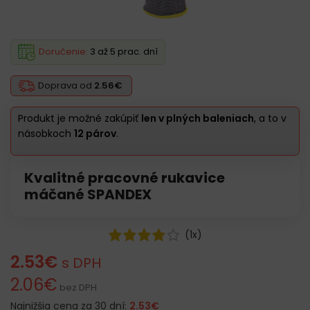
Doručenie:
3 až 5 prac. dní
Doprava od
2.56€
Produkt je možné zakúpiť
len v plných baleniach
, a to v
násobkoch
12 párov
.
Kvalitné pracovné rukavice
máčané SPANDEX
(
1
x)
2.53
€
s DPH
2.06
€
bez DPH
Najnižšia cena za 30 dní:
2.53
€