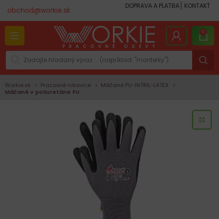
DOPRAVA A PLATBA
KONTAKT
obchod@workie.sk
0
Workie.sk
Pracovné rukavice
Máčané PU-NITRIL-LATEX
Máčané v poliuretáne PU
KLI