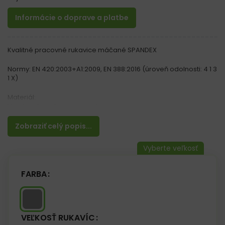
Informácie o doprave a platbe
Kvalitné pracovné rukavice máčané SPANDEX
Normy: EN 420:2003+A1:2009, EN 388:2016 (úroveň odolnosti: 4 1 3
1 X)
Materiál:
Vyrobené z nylonu a spandexu
Potiahnuté vodným polyuretánom
Zobraziť celý popis...
Vlastnosti:
– Zakončené manžetou
– Odolnosť proti oderu a roztrhnutiu
– Poskytujú manuálny a dokonalý pocit z držaného objektu
– Vykazujú veľmi vysokú pružnosť, vďaka čomu dokonale
FARBA
zapadajú do ruky
– Vhodné na všeobecné mechanické práce
VEĽKOSŤ RUKAVÍC