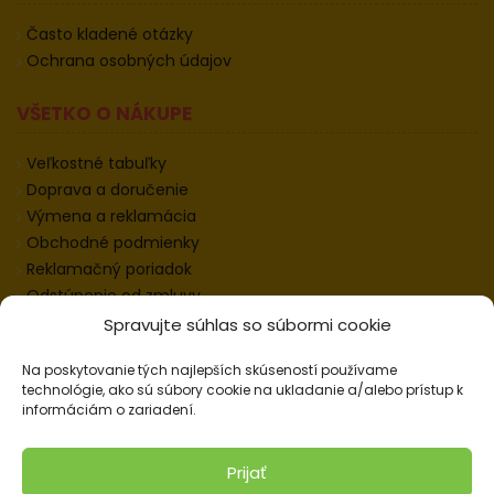
Často kladené otázky
Ochrana osobných údajov
VŠETKO O NÁKUPE
Veľkostné tabuľky
Doprava a doručenie
Výmena a reklamácia
Obchodné podmienky
Reklamačný poriadok
Odstúpenie od zmluvy
Informácie k odstúpeniu
Spravujte súhlas so súbormi cookie
Kontakt
Na poskytovanie tých najlepších skúseností používame
Nastavenie cookies
technológie, ako sú súbory cookie na ukladanie a/alebo prístup k
informáciám o zariadení.
© 2026 Pracovné odevy ZIKO s. r. o., všetky práva
Prijať
vyhradené.