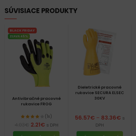
SÚVISIACE PRODUKTY
BLACK FRIDAY
ZĽAVA 45%
Dieletrické pracovné
rukavice SECURA ELSEC
30KV
Antivibračné pracovné
rukavice FROG
(1x)
56.57
€
–
83.36
€
s
2.21
€
4.03
€
s DPH
DPH