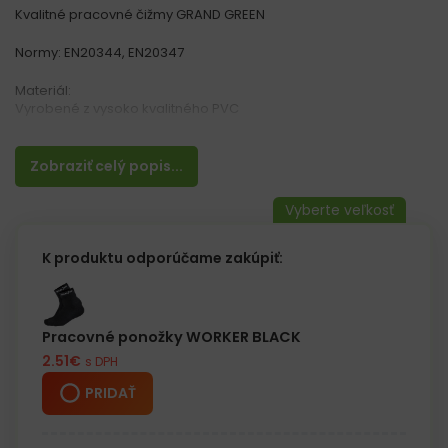
Kvalitné pracovné čižmy GRAND GREEN
Normy: EN20344, EN20347
Materiál:
Vyrobené z vysoko kvalitného PVC
Vlastnosti:
– Protišmyková a oderu odolná podrážka
Zobraziť celý popis...
– Špeciálne navrhnutá podrážka tak, aby pohlcovala nárazy v
päte
– Kategória OB E
K produktu odporúčame zakúpiť:
Pracovné ponožky WORKER BLACK
2.51
€
s DPH
PRIDAŤ