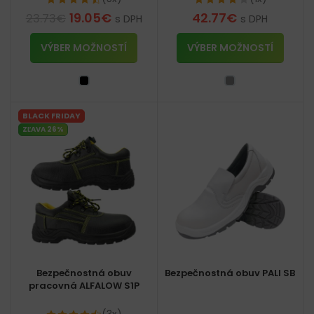
19.05
€
42.77
€
23.73
€
s DPH
s DPH
VÝBER MOŽNOSTÍ
VÝBER MOŽNOSTÍ
BLACK FRIDAY
ZĽAVA 26%
Bezpečnostná obuv
Bezpečnostná obuv PALI SB
pracovná ALFALOW S1P