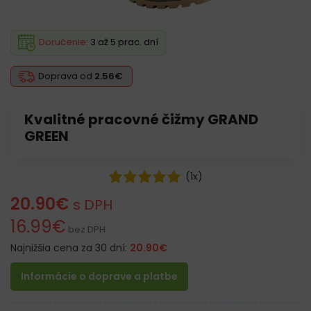
Doručenie:
3 až 5 prac. dní
Doprava od
2.56€
Kvalitné pracovné čižmy GRAND
GREEN
(
1
x)
20.90
€
s DPH
16.99
€
bez DPH
Najnižšia cena za 30 dní:
20.90
€
Informácie o doprave a platbe