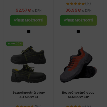
(1x)
52.57
€
36.95
€
s DPH
s DPH
VÝBER MOŽNOSTÍ
VÝBER MOŽNOSTÍ
ZĽAVA 20%
Bezpečnostná obuv
Bezpečnostná obuv
ALFALOW S1
SEMILOW S1P
(5x)
(1x)