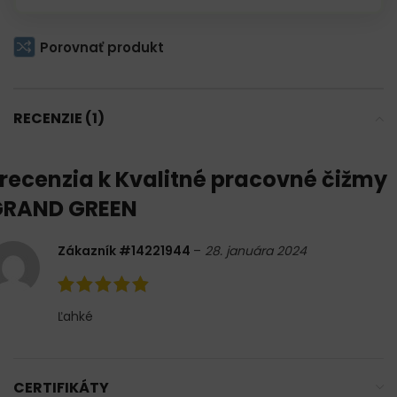
Porovnať produkt
RECENZIE (1)
 recenzia k
Kvalitné pracovné čižmy
GRAND GREEN
Zákazník #14221944
–
28. januára 2024
Ľahké
CERTIFIKÁTY