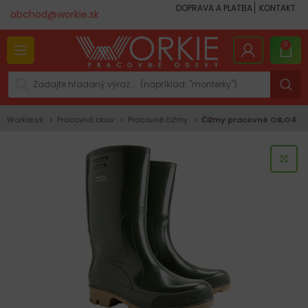
DOPRAVA A PLATBA
KONTAKT
obchod@workie.sk
0
Workie.sk
Pracovná obuv
Pracovné čižmy
Čižmy pracovné OB,O4
KLI