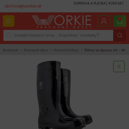
DOPRAVA A PLATBA
KONTAKT
obchod@workie.sk
0
Workie.sk
Pracovná obuv
Pracovné čižmy
Čižmy so špicou S4 - S5
KLI