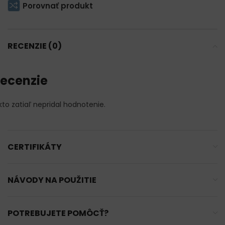
Porovnať produkt
RECENZIE (0)
ecenzie
kto zatiaľ nepridal hodnotenie.
CERTIFIKÁTY
NÁVODY NA POUŽITIE
POTREBUJETE POMÔCŤ?