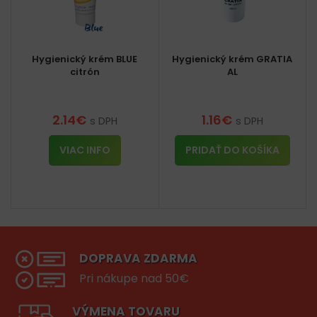
Hygienický krém BLUE
Hygienický krém GRATIA
citrón
AL
2.14
€
1.16
€
s DPH
s DPH
VIAC INFO
PRIDAŤ DO KOŠÍKA
DOPRAVA ZDARMA
Pri nákupe nad 50€
VÝMENA TOVARU