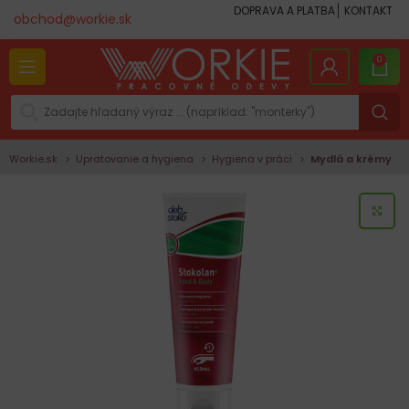
DOPRAVA A PLATBA
KONTAKT
obchod@workie.sk
0
Workie.sk
Upratovanie a hygiena
Hygiena v práci
Mydlá a krémy
KLI