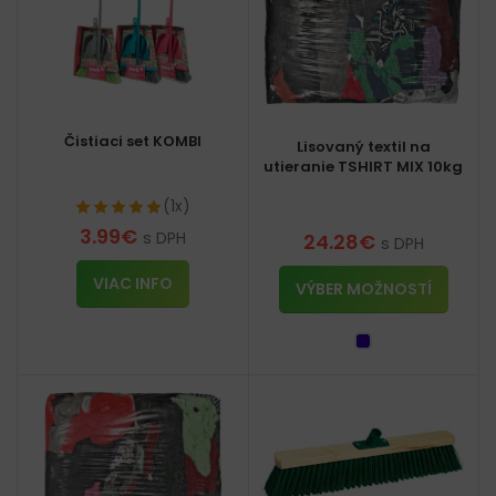
Čistiaci set KOMBI
Lisovaný textil na
utieranie TSHIRT MIX 10kg
(1x)
3.99
€
s DPH
24.28
€
s DPH
VIAC INFO
VÝBER MOŽNOSTÍ