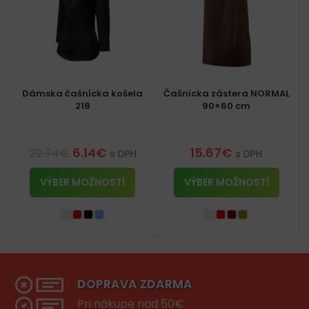
Dámska čašnícka košela
Čašnícka zástera NORMAL
218
90×60 cm
6.14
€
15.67
€
22.74
€
s DPH
s DPH
VÝBER MOŽNOSTÍ
VÝBER MOŽNOSTÍ
DOPRAVA ZDARMA
Pri nákupe nad 50€