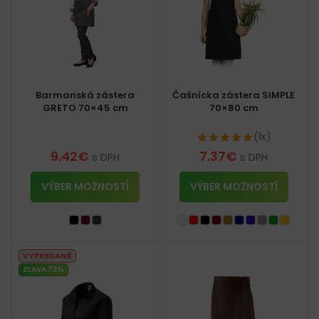
Barmanská zástera
Čašnícka zástera SIMPLE
GRETO 70×45 cm
70×80 cm
(1x)
9.42
€
7.37
€
s DPH
s DPH
VÝBER MOŽNOSTÍ
VÝBER MOŽNOSTÍ
VYPREDANÉ
ZĽAVA 73%