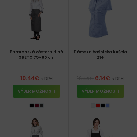
Barmanská zástera dlhá
Dámska čašnícka košela
GRETO 75×80 cm
214
10.44
€
6.14
€
18.44
€
s DPH
s DPH
VÝBER MOŽNOSTÍ
VÝBER MOŽNOSTÍ