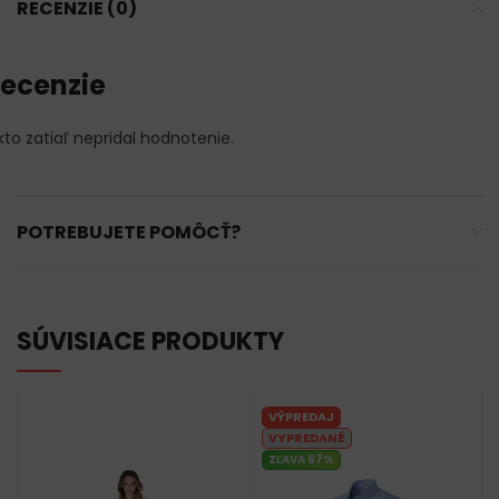
RECENZIE (0)
ecenzie
kto zatiaľ nepridal hodnotenie.
POTREBUJETE POMÔCŤ?
SÚVISIACE PRODUKTY
VÝPREDAJ
VYPREDANÉ
ZĽAVA 67%