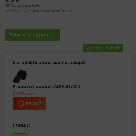
Materiál:
100% polypropylén
Podrážka z ľahkého materiálu EVA
Vlastnosti:
– Jednorazové papuče
– Vhodné na použitie v hotelovej izbe, SPA alebo v kozmetickom
Zobraziť celý popis...
salóne
K produktu odporúčame zakúpiť:
Pracovný opasok ALFA BLACK
4.91
€
s DPH
PRIDAŤ
FARBA