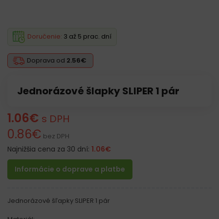
Doručenie:
3 až 5 prac. dní
Doprava od
2.56€
Jednorázové šlapky SLIPER 1 pár
1.06
€
s DPH
0.86
€
bez DPH
Najnižšia cena za 30 dní:
1.06
€
Informácie o doprave a platbe
Jednorázové šľapky SLIPER 1 pár