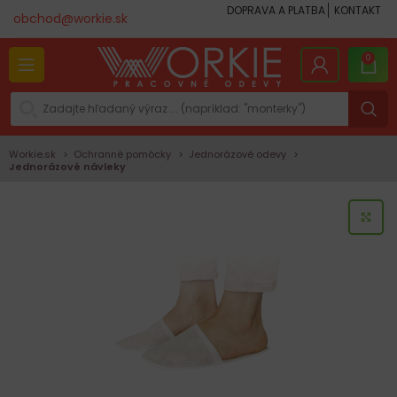
DOPRAVA A PLATBA
KONTAKT
obchod@workie.sk
0
Workie.sk
Ochranné pomôcky
Jednorázové odevy
Jednorázové návleky
KLI