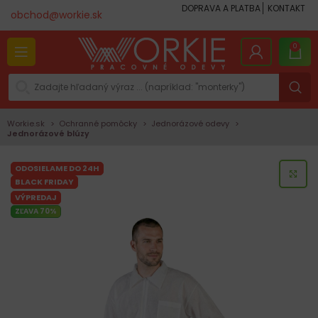
DOPRAVA A PLATBA
KONTAKT
obchod@workie.sk
0
Workie.sk
Ochranné pomôcky
Jednorázové odevy
Jednorázové blúzy
ODOSIELAME DO 24H
KLI
BLACK FRIDAY
VÝPREDAJ
ZĽAVA 70%