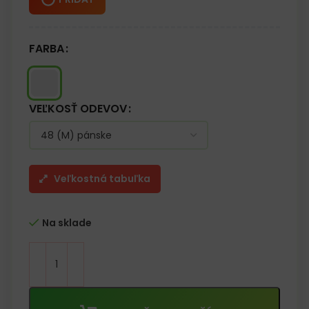
FARBA
VEĽKOSŤ ODEVOV
Veľkostná tabuľka
Na sklade