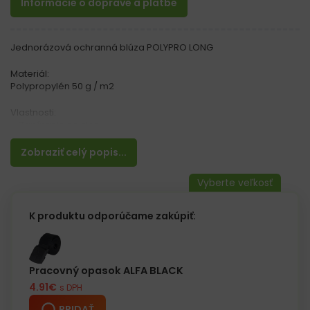
Informácie o doprave a platbe
Jednorázová ochranná blúza POLYPRO LONG
Materiál:
Polypropylén 50 g / m2
Vlastnosti:
– Zapínanie na zips
– Rukávy zakončené pružnými manžetami
– Chráni proti znečisteniu oblečenia
Zobraziť celý popis...
– Dlhé rukávy
– Ideálna pre kozmetický, lekársky a chemický priemysel
– Používa sa pre prácu v laboratóriách a v potravinárskom
priemysle
K produktu odporúčame zakúpiť:
Pracovný opasok ALFA BLACK
4.91
€
s DPH
PRIDAŤ