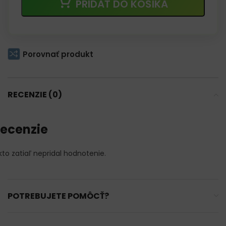
PRIDAŤ DO KOŠÍKA
Porovnať produkt
RECENZIE (0)
ecenzie
kto zatiaľ nepridal hodnotenie.
POTREBUJETE POMÔCŤ?