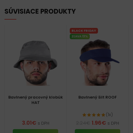
SÚVISIACE PRODUKTY
BLACK FRIDAY
ZĽAVA 13%
Bavlnený pracovný klobúk
Bavlnený šilt ROOF
HAT
(1x)
3.01
€
1.96
€
2.24
€
s DPH
s DPH