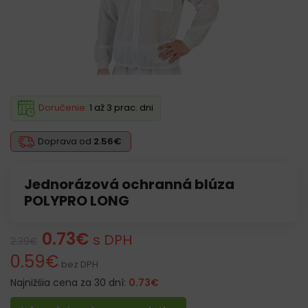
Doručenie:
1 až 3 prac. dni
Doprava od
2.56€
Jednorázová ochranná blúza
POLYPRO LONG
0.73
€
s DPH
2.39
€
0.59
€
bez DPH
Najnižšia cena za 30 dní:
0.73
€