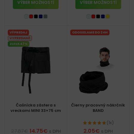
VÝBER MOŽNOSTÍ
VÝBER MOŽNOSTÍ
VÝPREDAJ
ODOSIELAME DO 24H
VYPREDANÉ
ZĽAVA 47%
Čašnícka zástera s
Čierny pracovný nákrčník
vreckami MINI 33×75 cm
BAND
(1x)
14.75
€
2.05
€
27.87
€
s DPH
s DPH