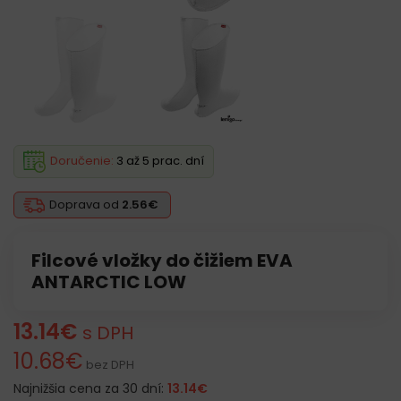
Doručenie:
3 až 5 prac. dní
Doprava od
2.56€
Filcové vložky do čižiem EVA
ANTARCTIC LOW
13.14
€
s DPH
10.68
€
bez DPH
Najnižšia cena za 30 dní:
13.14
€