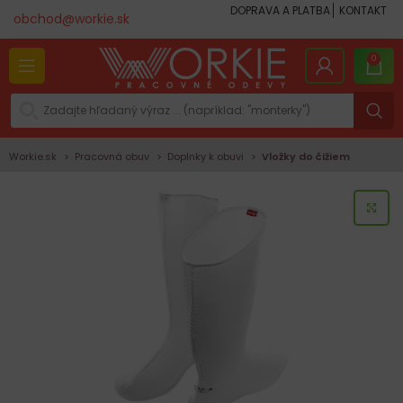
DOPRAVA A PLATBA
KONTAKT
obchod@workie.sk
0
Workie.sk
Pracovná obuv
Doplnky k obuvi
Vložky do čižiem
KLI