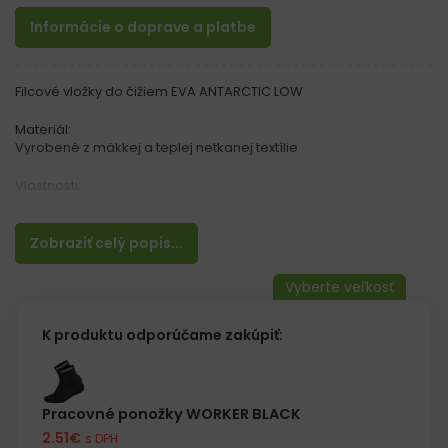
Informácie o doprave a platbe
Filcové vložky do čižiem EVA ANTARCTIC LOW
Materiál:
Vyrobené z mäkkej a teplej netkanej textílie
Vlastnosti:
– Náhradné vložky do čižiem EVA ANTARCTIC LOW
– Menčestrový golier na vrchu
– Tepelná izolácia vďaka hliníkovej fólii
Zobraziť celý popis...
K produktu odporúčame zakúpiť:
Pracovné ponožky WORKER BLACK
2.51
€
s DPH