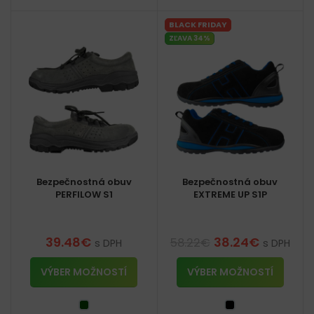
BLACK FRIDAY
ZĽAVA 34%
Bezpečnostná obuv
Bezpečnostná obuv
PERFILOW S1
EXTREME UP S1P
39.48
€
38.24
€
58.22
€
s DPH
s DPH
VÝBER MOŽNOSTÍ
VÝBER MOŽNOSTÍ