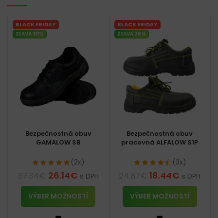
BLACK FRIDAY
BLACK FRIDAY
ZĽAVA 30%
ZĽAVA 26%
Bezpečnostná obuv
Bezpečnostná obuv
GAMALOW SB
pracovná ALFALOW S1P
(2x)
(3x)
26.14
€
18.44
€
37.34
€
24.87
€
s DPH
s DPH
VÝBER MOŽNOSTÍ
VÝBER MOŽNOSTÍ