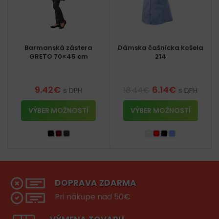
Barmanská zástera
Dámska čašnícka košela
GRETO 70×45 cm
214
9.42
€
6.14
€
18.44
€
s DPH
s DPH
VÝBER MOŽNOSTÍ
VÝBER MOŽNOSTÍ
DOPRAVA ZDARMA
Pri nákupe nad 50€