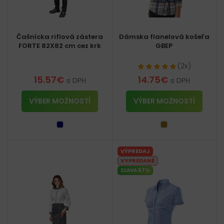
Čašnícka riflová zástera
Dámska flanelová košeľa
FORTE 82X82 cm cez krk
GBEP
(2x)
15.57
€
14.75
€
s DPH
s DPH
VÝBER MOŽNOSTÍ
VÝBER MOŽNOSTÍ
VÝPREDAJ
VYPREDANÉ
ZĽAVA 67%