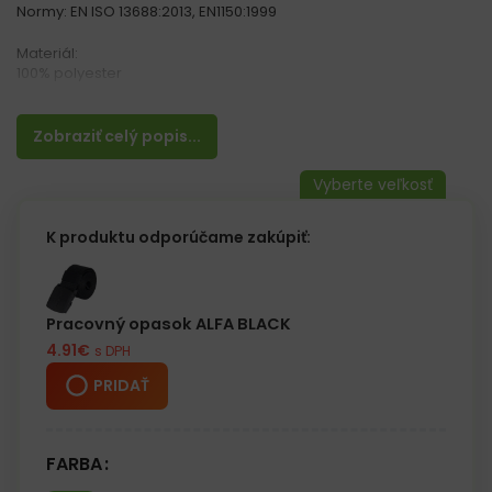
Normy: EN ISO 13688:2013, EN1150:1999
Materiál:
100% polyester
Vlastnosti:
– 2 horizontálne reflexné pruhy
Zobraziť celý popis...
– Zapínanie pomocou suchého zipsu
– Rozmer: 40 cm x 40 cm
– Ideálna pre deti do výšky 140 cm
K produktu odporúčame zakúpiť:
Pracovný opasok ALFA BLACK
4.91
€
s DPH
PRIDAŤ
FARBA