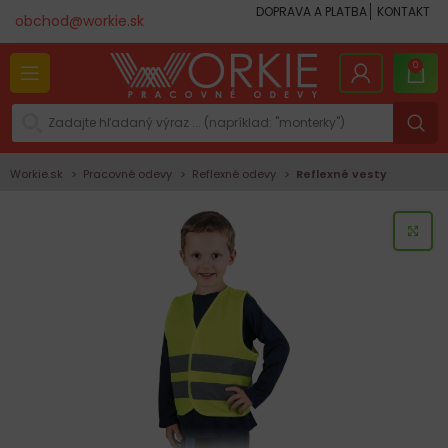
DOPRAVA A PLATBA
KONTAKT
obchod@workie.sk
0
Workie.sk
Pracovné odevy
Reflexné odevy
Reflexné vesty
KLI