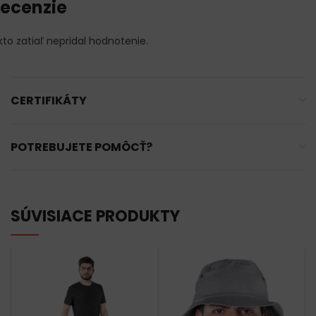
ecenzie
kto zatiaľ nepridal hodnotenie.
CERTIFIKÁTY
POTREBUJETE POMÔCŤ?
SÚVISIACE PRODUKTY