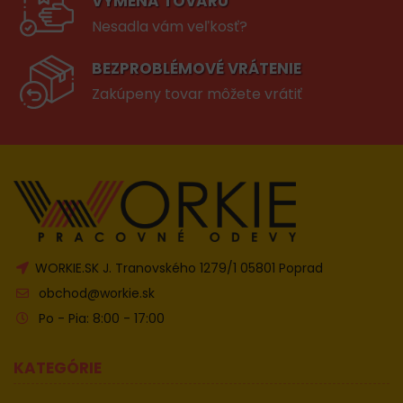
VÝMENA TOVARU
Nesadla vám veľkosť?
BEZPROBLÉMOVÉ VRÁTENIE
Zakúpeny tovar môžete vrátiť
WORKIE.SK J. Tranovského 1279/1 05801 Poprad
obchod@workie.sk
Po - Pia: 8:00 - 17:00
KATEGÓRIE