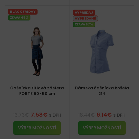
BLACK FRIDAY
VÝPREDAJ
ZĽAVA 45%
VYPREDANÉ
ZĽAVA 67%
Čašnícka riflová zástera
Dámska čašnícka košela
FORTE 90×50 cm
214
7.58
€
6.14
€
13.73
€
18.44
€
s DPH
s DPH
VÝBER MOŽNOSTÍ
VÝBER MOŽNOSTÍ