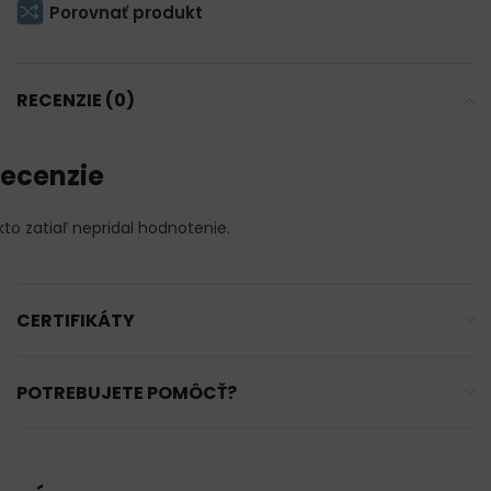
Porovnať produkt
RECENZIE (0)
ecenzie
kto zatiaľ nepridal hodnotenie.
CERTIFIKÁTY
POTREBUJETE POMÔCŤ?