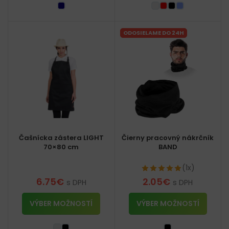
ODOSIELAME DO 24H
Čašnícka zástera LIGHT
Čierny pracovný nákrčník
70×80 cm
BAND
(1x)
6.75
€
2.05
€
s DPH
s DPH
VÝBER MOŽNOSTÍ
VÝBER MOŽNOSTÍ