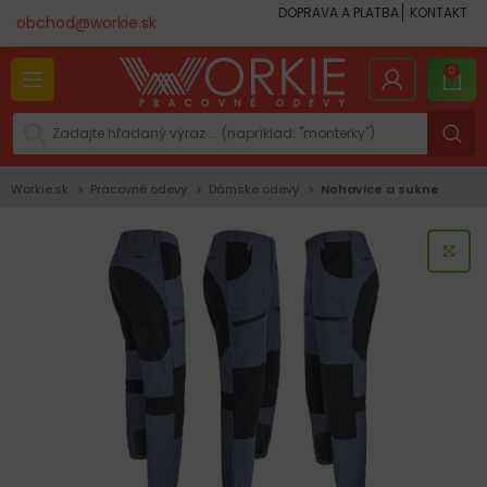
DOPRAVA A PLATBA
KONTAKT
obchod@workie.sk
0
Workie.sk
Pracovné odevy
Dámske odevy
Nohavice a sukne
KLI