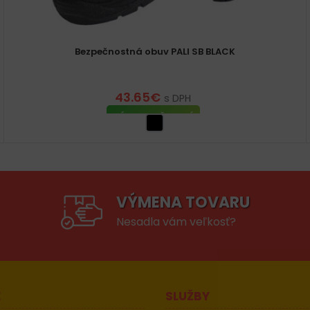
Bezpečnostná obuv PALI SB BLACK
43.65
€
s DPH
VÝBER MOŽNOSTÍ
VÝMENA TOVARU
Nesadla vám veľkosť?
E
SLUŽBY