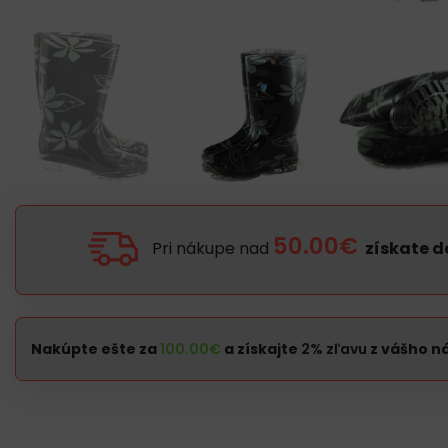
50.00€
Pri nákupe nad
získate 
Nakúpte ešte za
100.00
€
a získajte
2% zľavu
z vášho n