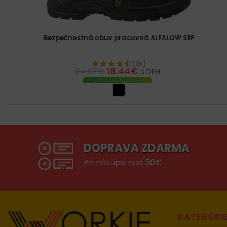
Bezpečnostná obuv pracovná ALFALOW S1P
(3x)
18.44
€
24.87
€
s DPH
VÝBER MOŽNOSTÍ
DOPRAVA ZDARMA
Pri nákupe nad 50€
KATEGÓRI