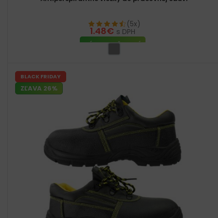
(5x)
1.48
€
s DPH
VÝBER MOŽNOSTÍ
BLACK FRIDAY
ZĽAVA 26%