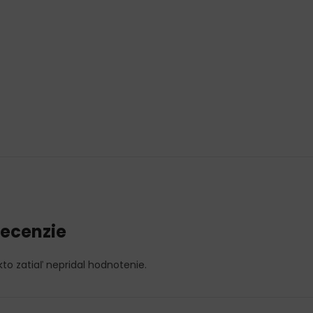
ecenzie
kto zatiaľ nepridal hodnotenie.