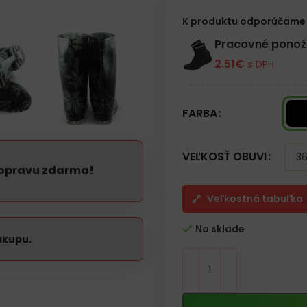
K produktu odporúčame 
Pracovné pono
2.51
€
s DPH
FARBA
VEĽKOSŤ OBUVI
dopravu zdarma!
Veľkostná tabuľka
Na sklade
ákupu.