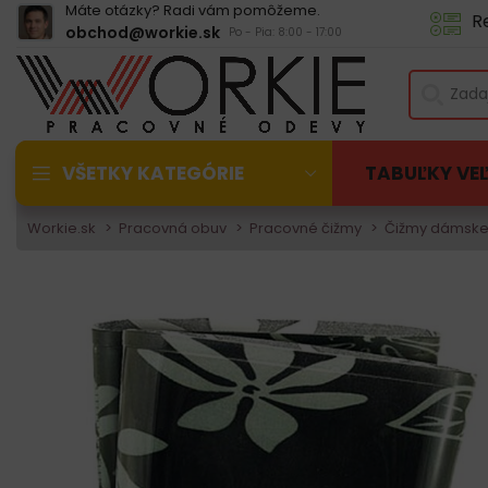
Máte otázky? Radi vám pomôžeme.
R
obchod@workie.sk
Po - Pia: 8:00 - 17:00
VŠETKY KATEGÓRIE
TABUĽKY VE
Workie.sk
Pracovná obuv
Pracovné čižmy
Čižmy dámsk