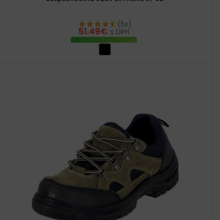
(5x)
51.49
€
s DPH
VÝBER MOŽNOSTÍ