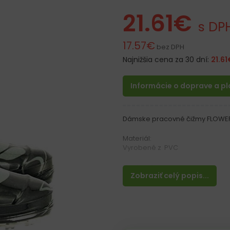
21.61
€
s DP
17.57
€
bez DPH
Najnižšia cena za 30 dní:
21.61
Informácie o doprave a p
Dámske pracovné čižmy FLOWE
Materiál:
Vyrobené z PVC
Vlastnosti:
Zobraziť celý popis...
– Nepremokavé
Ideálne do dažďa