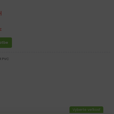
H
€
latbe
R PVC