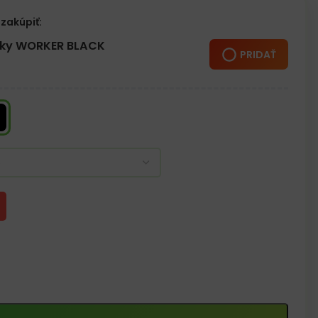
zakúpiť:
žky WORKER BLACK
PRIDAŤ