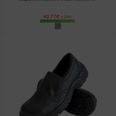
42.77
€
s DPH
VÝBER MOŽNOSTÍ