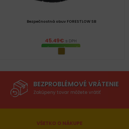
Bezpečnostná obuv FORESTLOW SB
45.49
€
s DPH
VÝBER MOŽNOSTÍ
BEZPROBLÉMOVÉ VRÁTENIE
Zakúpeny tovar môžete vrátiť
VŠETKO O NÁKUPE