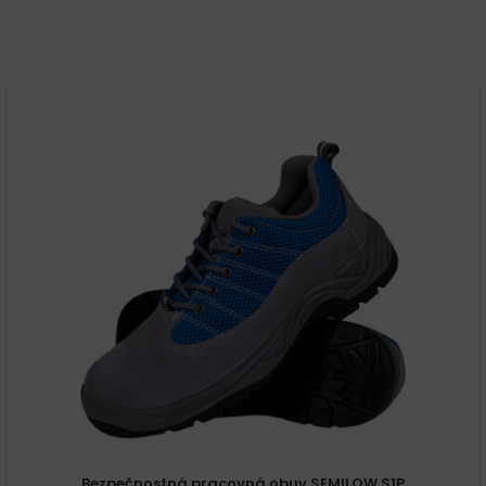
Bezpečnostná pracovná obuv SEMILOW S1P