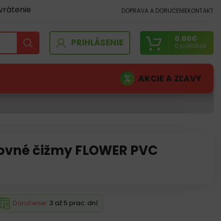
vrátenie
DOPRAVA A DORUČENIE
KONTAKT
0.00
€
PRIHLÁSENIE
0
položiek
AKCIE A ZĽAVY
ovné čižmy FLOWER PVC
Doručenie:
3 až 5 prac. dní