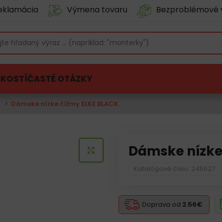
eklamácia
Výmena tovaru
Bezproblémové 
ĽKOSTÍ
ČASTÉ OTÁZKY
e
Dámske nízke čižmy ELKE BLACK
Dámske nízke
KLIKNITE PRE ZVÄČŠENIE
Katalógové číslo: 245627
Doprava od
2.56€