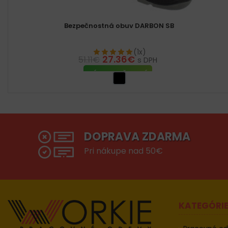
Bezpečnostná obuv DARBON SB
(1x)
27.36
€
51.11
€
s DPH
VÝBER MOŽNOSTÍ
DOPRAVA ZDARMA
Pri nákupe nad 50€
KATEGÓRI