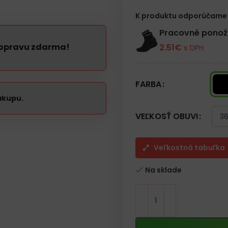
K produktu odporúčame 
Pracovné pono
dopravu zdarma!
2.51
€
s DPH
FARBA
ákupu.
VEĽKOSŤ OBUVI
Veľkostná tabuľka
Na sklade