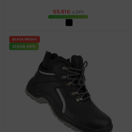
55.61
€
s DPH
VÝBER MOŽNOSTÍ
BLACK FRIDAY
ZĽAVA 46%