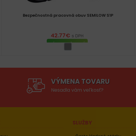
Bezpečnostná pracovná obuv SEMILOW S1P
42.77
€
s DPH
VÝBER MOŽNOSTÍ
VÝMENA TOVARU
Nesadla vám veľkosť?
E
SLUŽBY