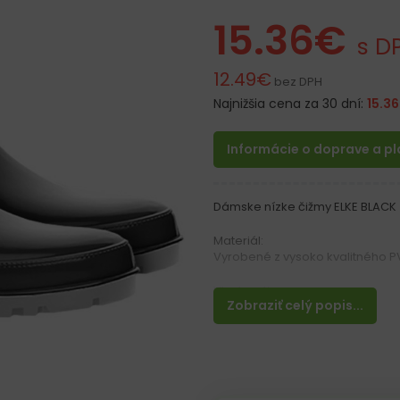
15.36
€
s D
12.49
€
bez DPH
Najnižšia cena za 30 dní:
15.36
Informácie o doprave a p
Dámske nízke čižmy ELKE BLACK
Materiál:
Vyrobené z vysoko kvalitného 
Vlastnosti:
Zobraziť celý popis...
– Vodeodolné
– Tvarovaná podrážka
– Moderný dizajn
– Pohodlné obúvanie
– Ideálne do dažďa