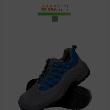
(2x)
53.36
€
s DPH
VÝBER MOŽNOSTÍ