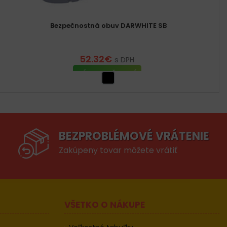
Bezpečnostná obuv DARWHITE SB
52.32
€
s DPH
VÝBER MOŽNOSTÍ
BEZPROBLÉMOVÉ VRÁTENIE
Zakúpeny tovar môžete vrátiť
VŠETKO O NÁKUPE