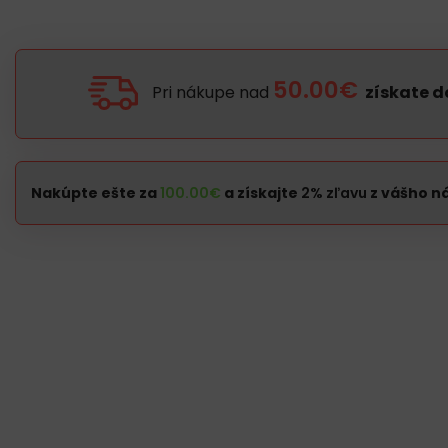
50.00€
Pri nákupe nad
získate 
Nakúpte ešte za
100.00
€
a získajte
2% zľavu
z vášho n