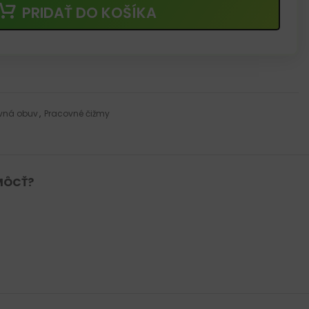
PRIDAŤ DO KOŠÍKA
vná obuv
,
Pracovné čižmy
MÔCŤ?