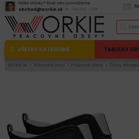
Máte otázky? Radi vám pomôžeme.
R
obchod@workie.sk
Po - Pia: 8:00 - 17:00
VŠETKY KATEGÓRIE
TABUĽKY VE
Workie.sk
Pracovná obuv
Pracovné čižmy
Čižmy dámsk