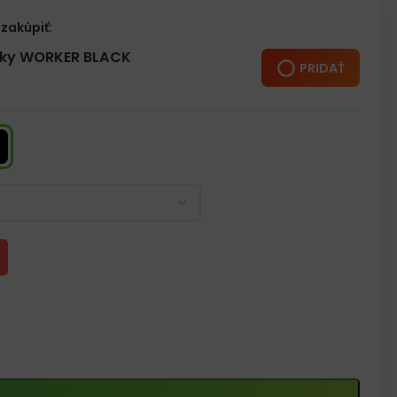
zakúpiť:
žky WORKER BLACK
PRIDAŤ