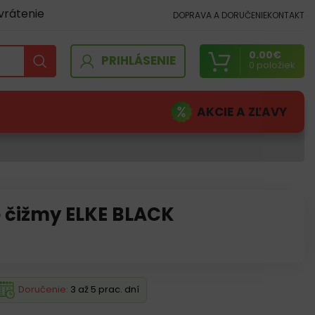
vrátenie
DOPRAVA A DORUČENIE
KONTAKT
0.00
€
PRIHLÁSENIE
0
položiek
AKCIE A ZĽAVY
 čižmy ELKE BLACK
Doručenie:
3 až 5 prac. dní