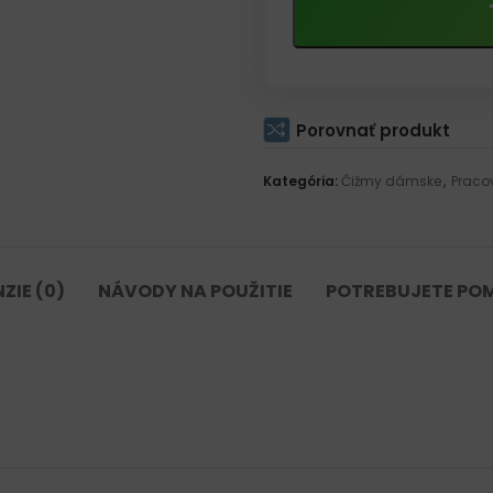
Porovnať produkt
Kategória:
Čižmy dámske
,
Praco
ZIE (0)
NÁVODY NA POUŽITIE
POTREBUJETE PO