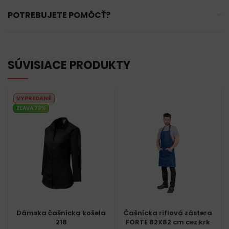
POTREBUJETE POMÔCŤ?
SÚVISIACE PRODUKTY
VYPREDANÉ
ZĽAVA 73%
Dámska čašnícka košela
Čašnícka riflová zástera
218
FORTE 82X82 cm cez krk