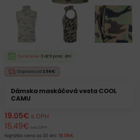
Doručenie:
3 až 5 prac. dní
Doprava od
2.56€
Dámska maskáčová vesta COOL
CAMU
19.05
€
s DPH
15.49
€
bez DPH
Najnižšia cena za 30 dní:
19.05
€