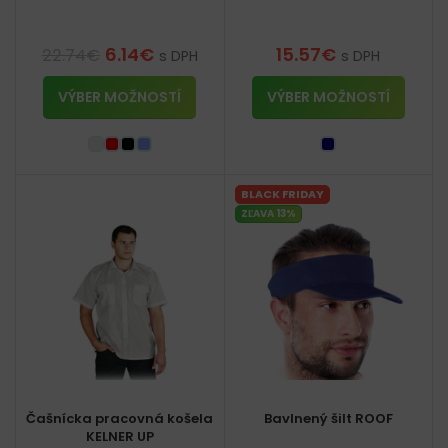
6.14
€
15.57
€
22.74
€
s DPH
s DPH
VÝBER MOŽNOSTÍ
VÝBER MOŽNOSTÍ
BLACK FRIDAY
ZĽAVA 13%
Čašnícka pracovná košela
Bavlnený šilt ROOF
KELNER UP