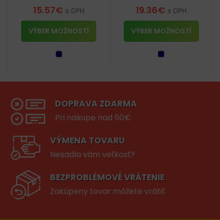
15.57
€
19.36
€
s DPH
s DPH
VÝBER MOŽNOSTÍ
VÝBER MOŽNOSTÍ
DOPRAVA ZDARMA
Pri nákupe nad 50€
VÝMENA TOVARU
Nesadla vám veľkosť?
BEZPROBLÉMOVÉ VRÁTENIE
Zakúpeny tovar môžete vrátiť