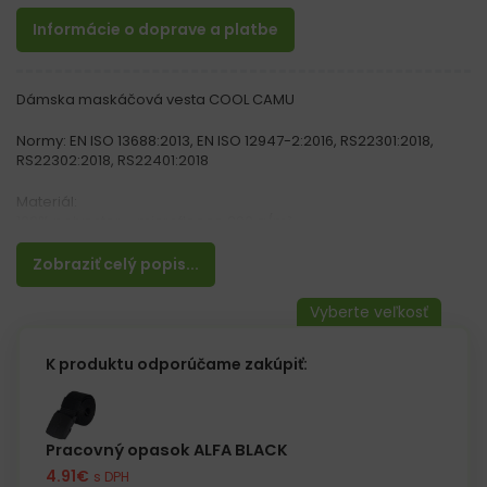
Informácie o doprave a platbe
Dámska maskáčová vesta COOL CAMU
Normy: EN ISO 13688:2013, EN ISO 12947-2:2016, RS22301:2018,
RS22302:2018, RS22401:2018
Materiál:
100% polyester – microfleece 290 g/m²
Vlastnosti:
Zobraziť celý popis...
– Teplá flísová vesta z jemného materiálu príjemného na dotyk
– Úprava proti žmolkám
– Zapínanie na zips + lem proti vetru
– Stojatý golier
– Dve vrecká na bokoch na zips
K produktu odporúčame zakúpiť:
Pracovný opasok ALFA BLACK
4.91
€
s DPH