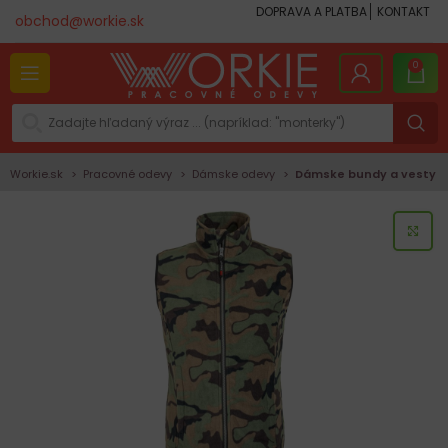
DOPRAVA A PLATBA
KONTAKT
obchod@workie.sk
0
Workie.sk
Pracovné odevy
Dámske odevy
Dámske bundy a vesty
KLI