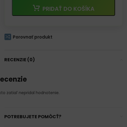
PRIDAŤ DO KOŠÍKA
Porovnať produkt
RECENZIE (0)
ecenzie
kto zatiaľ nepridal hodnotenie.
POTREBUJETE POMÔCŤ?