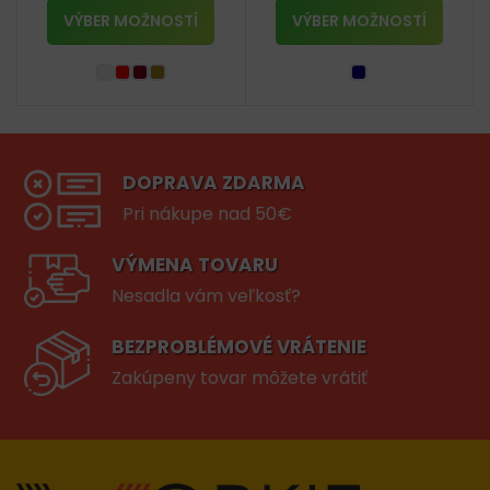
VÝBER MOŽNOSTÍ
VÝBER MOŽNOSTÍ
DOPRAVA ZDARMA
Pri nákupe nad 50€
VÝMENA TOVARU
Nesadla vám veľkosť?
BEZPROBLÉMOVÉ VRÁTENIE
Zakúpeny tovar môžete vrátiť