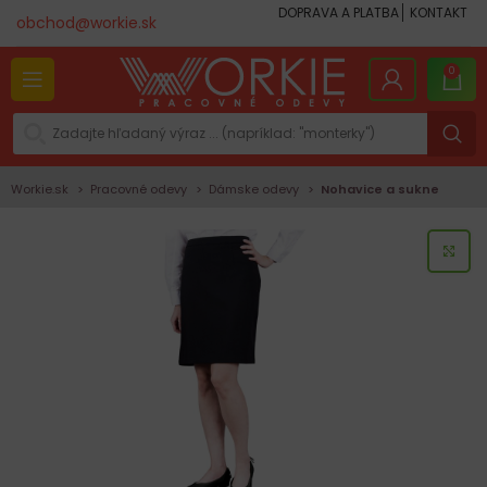
DOPRAVA A PLATBA
KONTAKT
obchod@workie.sk
0
Workie.sk
Pracovné odevy
Dámske odevy
Nohavice a sukne
KLI