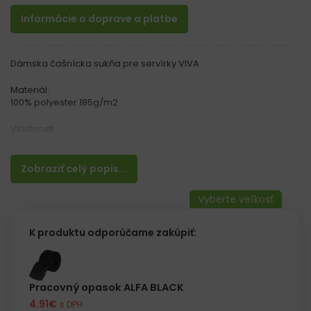
Informácie o doprave a platbe
Dámska čašnícka sukňa pre servírky VIVA
Materiál:
100% polyester 185g/m2
Vlastnosti
– Podšívka na vnútornej strane
– Zapínanie na gombík a zips ( vzadu )
– Dve bočné vrecká
Zobraziť celý popis...
– Dva švy v páse na chrbte
K produktu odporúčame zakúpiť:
Pracovný opasok ALFA BLACK
4.91
€
s DPH