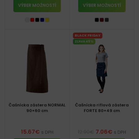
VÝBER MOŽNOSTÍ
VÝBER MOŽNOSTÍ
BLACK FRIDAY
ZĽAVA 45%
Čašnícka zástera NORMAL
Čašnícka riflová zástera
90×60 cm
FORTE 80×49 cm
15.67
€
7.06
€
12.90
€
s DPH
s DPH