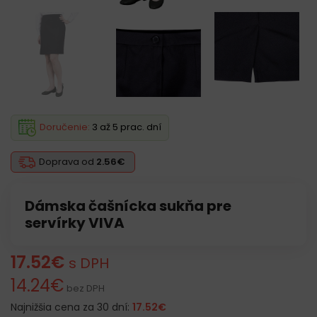
Doručenie:
3 až 5 prac. dní
Doprava od
2.56€
Dámska čašnícka sukňa pre
servírky VIVA
17.52
€
s DPH
14.24
€
bez DPH
Najnižšia cena za 30 dní:
17.52
€