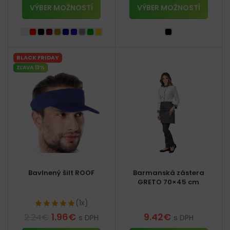
VÝBER MOŽNOSTÍ
VÝBER MOŽNOSTÍ
BLACK FRIDAY
ZĽAVA 13%
Bavlnený šilt ROOF
Barmanská zástera
GRETO 70×45 cm
(1x)
1.96
€
9.42
€
2.24
€
s DPH
s DPH