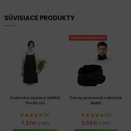
SÚVISIACE PRODUKTY
ODOSIELAME DO 24H
Čašnícka zástera SIMPLE
Čierny pracovný nákrčník
70×80 cm
BAND
(1x)
(1x)
7.37
€
2.05
€
s DPH
s DPH