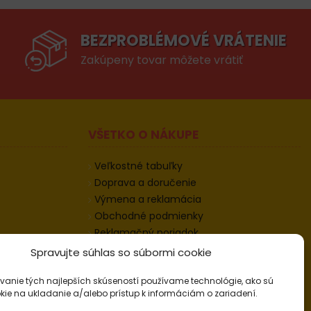
BEZPROBLÉMOVÉ VRÁTENIE
Zakúpeny tovar môžete vrátiť
VŠETKO O NÁKUPE
Veľkostné tabuľky
Doprava a doručenie
Výmena a reklamácia
Obchodné podmienky
Reklamačný poriadok
Odstúpenie od zmluvy
Spravujte súhlas so súbormi cookie
Informácie k odstúpeniu
vanie tých najlepších skúseností používame technológie, ako sú
Kontakt
kie na ukladanie a/alebo prístup k informáciám o zariadení.
Nastavenie cookies