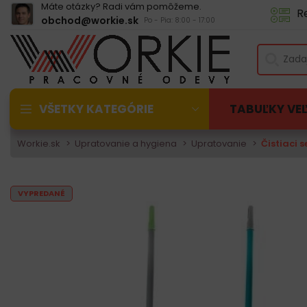
Máte otázky? Radi vám pomôžeme.
R
obchod@workie.sk
Po - Pia: 8:00 - 17:00
VŠETKY KATEGÓRIE
TABUĽKY VE
Workie.sk
Upratovanie a hygiena
Upratovanie
Čistiaci 
VYPREDANÉ