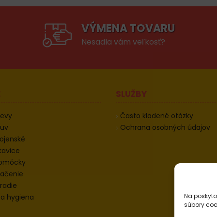
VÝMENA TOVARU
Nesadla vám veľkosť?
E
SLUŽBY
devy
Často kladené otázky
buv
Ochrana osobných údajov
ojenské
kavice
pomôcky
ačenie
radie
Na poskyto
 a hygiena
súbory coo