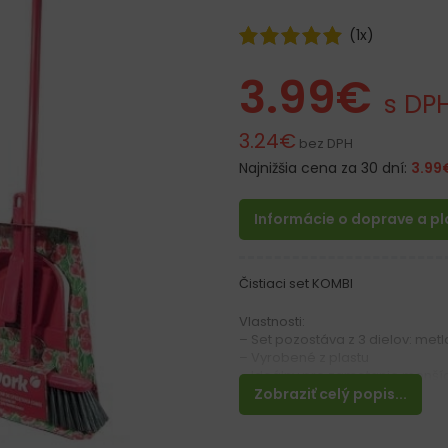
(
1
x)
3.99
€
s DP
3.24
€
bez DPH
Najnižšia cena za 30 dní:
3.99
Informácie o doprave a p
Čistiaci set KOMBI
Vlastnosti:
– Set pozostáva z 3 dielov: met
– Vyrobené z plastu
– Ideálny pre zametanie menší
– Nenahraditeľná pomôcka v k
Zobraziť celý popis...