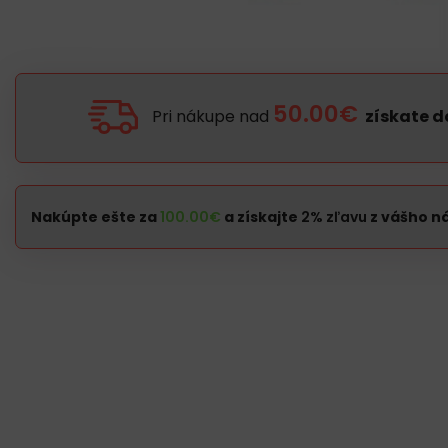
50.00€
Pri nákupe nad
získate 
Nakúpte ešte za
100.00
€
a získajte
2% zľavu
z vášho n