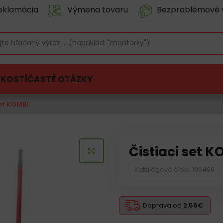
eklamácia
Výmena tovaru
Bezproblémové 
ĽKOSTÍ
ČASTÉ OTÁZKY
set KOMBI
Čistiaci set K
KLIKNITE PRE ZVÄČŠENIE
Katalógové číslo: 198466
Doprava od
2.56€