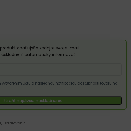
produkt opäť ujsť a zadajte svoj e-mail.
naskladnení automaticky informovať.
vytvorením účtu a následnou notifikáciou dostupnosti tovaru na
Strážiť najbližšie naskladnenie
a
,
Upratovanie