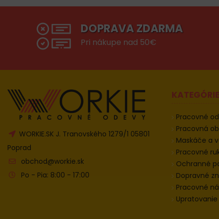
DOPRAVA ZDARMA
Pri nákupe nad 50€
KATEGÓRI
Pracovné o
Pracovná o
WORKIE.SK J. Tranovského 1279/1 05801
Maskáče a v
Poprad
Pracovné ru
obchod@workie.sk
Ochranné 
Po - Pia: 8:00 - 17:00
Dopravné zn
Pracovné ná
Upratovanie