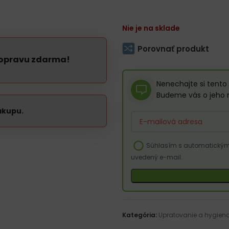
Nie je na sklade
Porovnať produkt
dopravu zdarma!
Nenechajte si tento 
Budeme vás o jeho 
ákupu.
Enter
your
email
Súhlasím s automatickým 
address
uvedený e-mail.
to
join
the
waitlist
for
Kategória:
Upratovanie a hygien
this
product