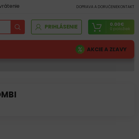
vrátenie
DOPRAVA A DORUČENIE
KONTAKT
0.00
€
PRIHLÁSENIE
0
položiek
AKCIE A ZĽAVY
OMBI