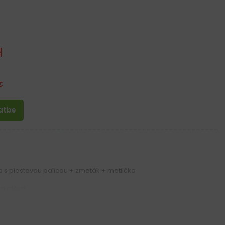
H
€
latbe
la s plastovou palicou + zmeták + metlička
ch plôch
aždej domácnosti