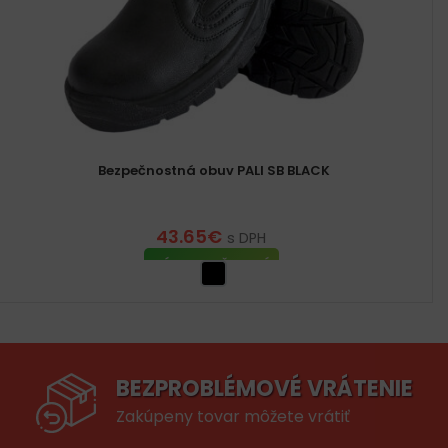
Bezpečnostná obuv PALI SB BLACK
43.65
€
s DPH
VÝBER MOŽNOSTÍ
BEZPROBLÉMOVÉ VRÁTENIE
Zakúpeny tovar môžete vrátiť