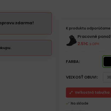
Vlastnosti:
– Perforovaný zvršok
– Možnosť nastavenia obvodu a
– Šité spolu s podšívkou na ch
– Protisklzový behúň na podráž
dopravu zdarma!
– Pohodlná obuv
K produktu odporúčame 
– Absorpcia energie v päte
Pracovné pono
2.51
€
s DPH
ákupu.
FARBA
VEĽKOSŤ OBUVI
Veľkostná tabuľka
Na sklade