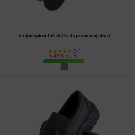
Antiperspirantné vložky do pracovnej obuvi
(5x)
1.48
€
s DPH
VÝBER MOŽNOSTÍ