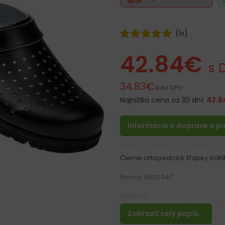
(
1
x)
42.84
€
s 
34.83
€
bez DPH
Najnižšia cena za 30 dní:
42.8
Informácie o doprave a p
Čierne ortopedické šľapky AGNES
Normy: EN20347
Materiál:
Zvršok z prírodnej mäkkej kože
Zobraziť celý popis...
Podrážka vyrobená z polyuretá