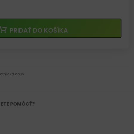
PRIDAŤ DO KOŠÍKA
otnícka obuv
ETE POMÔCŤ?