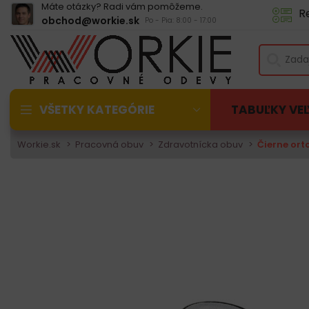
Máte otázky? Radi vám pomôžeme.
R
obchod@workie.sk
Po - Pia: 8:00 - 17:00
VŠETKY KATEGÓRIE
TABUĽKY VE
Workie.sk
Pracovná obuv
Zdravotnícka obuv
Čierne ort