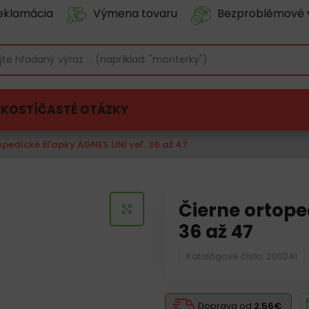
eklamácia
Výmena tovaru
Bezproblémové 
ĽKOSTÍ
ČASTÉ OTÁZKY
opedické šľapky AGNES UNI veľ. 36 až 47
Čierne ortope
KLIKNITE PRE ZVÄČŠENIE
36 až 47
Katalógové číslo: 200241
Doprava od
2.56€