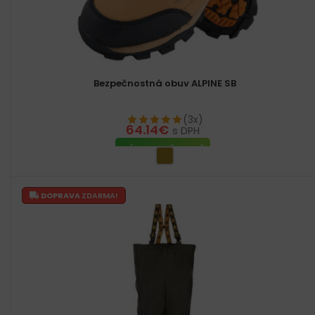
Bezpečnostná obuv ALPINE SB
(3x)
64.14
€
s DPH
VÝBER MOŽNOSTÍ
DOPRAVA
ZDARMA!