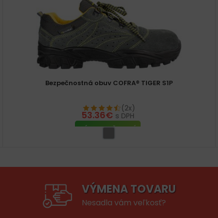
Bezpečnostná obuv COFRA® TIGER S1P
(2x)
53.36
€
s DPH
VÝBER MOŽNOSTÍ
VÝMENA TOVARU
Nesadla vám veľkosť?