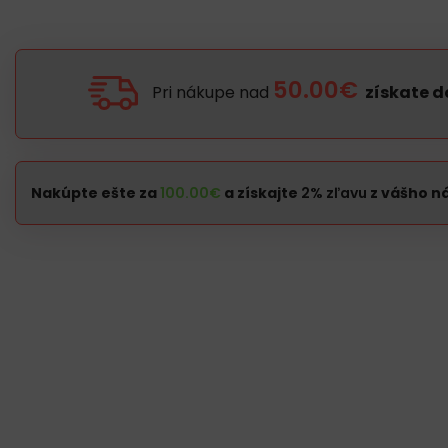
50.00€
Pri nákupe nad
získate 
Nakúpte ešte za
100.00
€
a získajte
2% zľavu
z vášho n