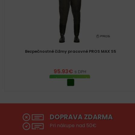
Bezpečnostné čižmy pracovné PROS MAX S5
95.93
€
s DPH
VÝBER MOŽNOSTÍ
DOPRAVA ZDARMA
Pri nákupe nad 50€