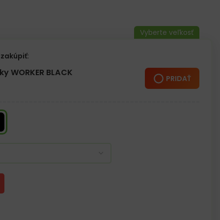
 priehlavku
odidlo okolo obvodu
ke
zakúpiť:
žky WORKER BLACK
PRIDAŤ