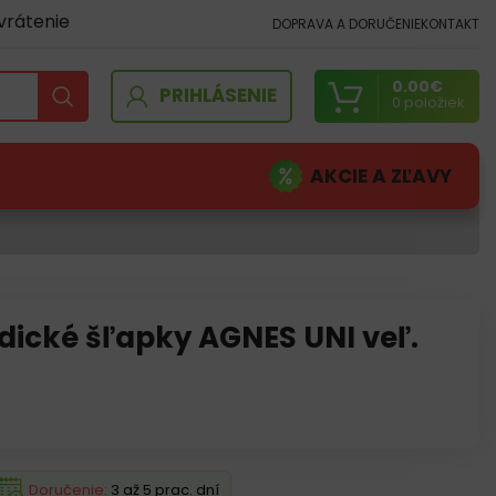
vrátenie
DOPRAVA A DORUČENIE
KONTAKT
0.00
€
PRIHLÁSENIE
0
položiek
AKCIE A ZĽAVY
dické šľapky AGNES UNI veľ.
Doručenie:
3 až 5 prac. dní