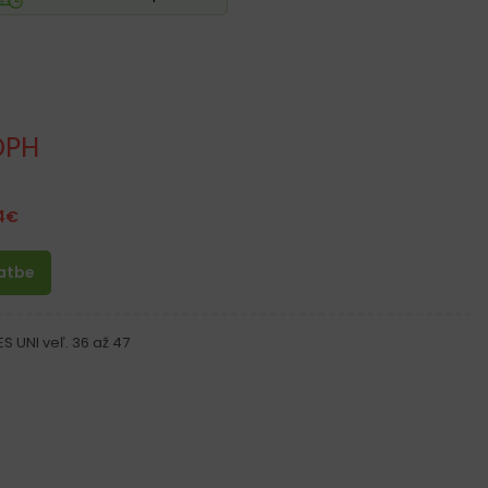
DPH
4
€
latbe
 UNI veľ. 36 až 47
nu