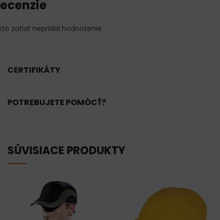
ecenzie
kto zatiaľ nepridal hodnotenie.
CERTIFIKÁTY
POTREBUJETE POMÔCŤ?
SÚVISIACE PRODUKTY