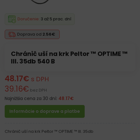
Doručenie:
3 až 5 prac. dní
Doprava od
2.56€
Chránič uší na krk Peltor ™ OPTIME ™
III. 35db 540 B
48.17
€
s DPH
39.16
€
bez DPH
Najnižšia cena za 30 dní:
48.17
€
Informácie o doprave a platbe
Chránič uší na krk Peltor ™ OPTIME ™ III. 35db