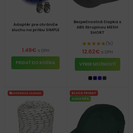
Bezpečnostná čiapka s
Adaptér pre chrániče
ABS škrupinou MESH
sluchu na prilbu SIMPLE
SHORT
(1x)
1.49
€
s DPH
12.62
€
s DPH
PRIDAŤ DO KOŠÍKA
VÝBER MOŽNOSTÍ
BLACK FRIDAY
DOPRAVA
ZDARMA!
ZĽAVA 58%