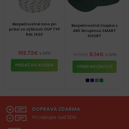
Bezpečnostné lano pri
Bezpečnostná čiapka s
práci vo výškach OUP TYP
ABS škrupinou SMART
RAL 1430
SHORT
192.72
€
s DPH
6.14
€
14.66
€
s DPH
PRIDAŤ DO KOŠÍKA
VÝBER MOŽNOSTÍ
DOPRAVA ZDARMA
Pri nákupe nad 50€