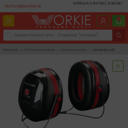
DOPRAVA A PLATBA
KONTAKT
obchod@workie.sk
0
Workie.sk
Ochranné pomôcky
Ochrana sluchu
Chrániče uší
KLI