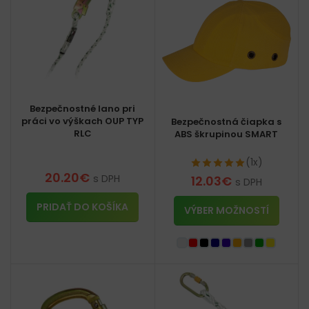
Bezpečnostné lano pri
práci vo výškach OUP TYP
Bezpečnostná čiapka s
RLC
ABS škrupinou SMART
(1x)
20.20
€
s DPH
12.03
€
s DPH
PRIDAŤ DO KOŠÍKA
VÝBER MOŽNOSTÍ