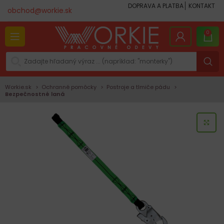
DOPRAVA A PLATBA
KONTAKT
obchod@workie.sk
0
Workie.sk
Ochranné pomôcky
Postroje a tlmiče pádu
Bezpečnostné laná
KLI