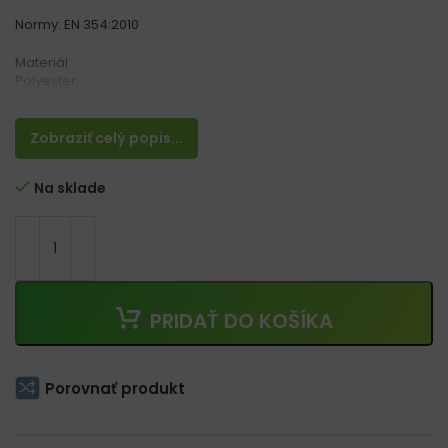
Normy: EN 354:2010
Materiál:
Polyester
Šicie vlákno z polyamidu
Oceľová kotva
Zobraziť celý popis...
Vlastnosti:
– Dĺžka: 1,5 m
Na sklade
– Popruh z polyestru so šírkou 44 mm s textilnými okami
– Na jednej strane textilné oko a na druhej oceľová kotva
– Šicie vlákno z polyamidu, ktorý má vysokú pevnosť v ťahu
PRIDAŤ DO KOŠÍKA
Porovnať produkt