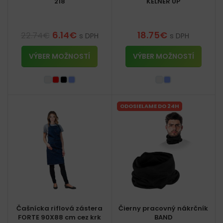
218
KELNER UP
6.14
€
18.75
€
22.74
€
s DPH
s DPH
VÝBER MOŽNOSTÍ
VÝBER MOŽNOSTÍ
ODOSIELAME DO 24H
Čašnícka riflová zástera
Čierny pracovný nákrčník
FORTE 90X88 cm cez krk
BAND