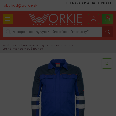
DOPRAVA A PLATBA
KONTAKT
obchod@workie.sk
0
Workie.sk
Pracovné odevy
Pracovné bundy
Letné monterkové bundy
KLI