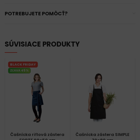
POTREBUJETE POMÔCŤ?
SÚVISIACE PRODUKTY
BLACK FRIDAY
ZĽAVA 45%
Čašnícka riflová zástera
Čašnícka zástera SIMPLE