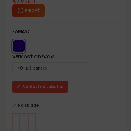
4.91
€
s DPH
PRIDAŤ
FARBA
VEĽKOSŤ ODEVOV
Veľkostná tabuľka
Na sklade