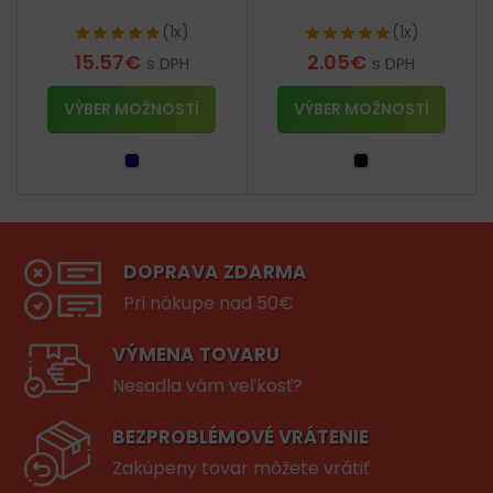
(1x)
(1x)
15.57
€
2.05
€
s DPH
s DPH
VÝBER MOŽNOSTÍ
VÝBER MOŽNOSTÍ
DOPRAVA ZDARMA
Pri nákupe nad 50€
VÝMENA TOVARU
Nesadla vám veľkosť?
BEZPROBLÉMOVÉ VRÁTENIE
Zakúpeny tovar môžete vrátiť