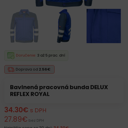
Doručenie:
3 až 5 prac. dní
Doprava od
2.56€
Bavlnená pracovná bunda DELUX
REFLEX ROYAL
34.30
€
s DPH
27.89
€
bez DPH