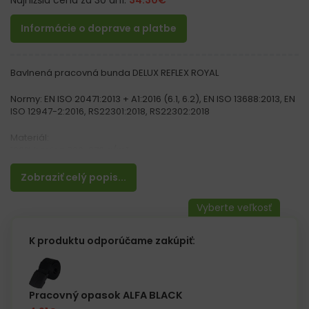
Najnižšia cena za 30 dní:
34.30
€
Informácie o doprave a platbe
Bavlnená pracovná bunda DELUX REFLEX ROYAL
Normy: EN ISO 20471:2013 + A1:2016 (6.1, 6.2), EN ISO 13688:2013, EN
ISO 12947-2:2016, RS22301:2018, RS22302:2018
Materiál:
100% bavlna 260-270 g/m²
Vlastnosti:
Zobraziť celý popis...
– Zapínanie na gombíky
– Tri vrecká na hrudi, z toho dve na gombíky a vrecko na mobil
na suchý zips
– Dve vrecká na bokoch a jedno na rukáve
– Manžety na rukávoch na gombíky
K produktu odporúčame zakúpiť:
– Elastický spodný lem
– Reflexné pruhy
Pracovný opasok ALFA BLACK