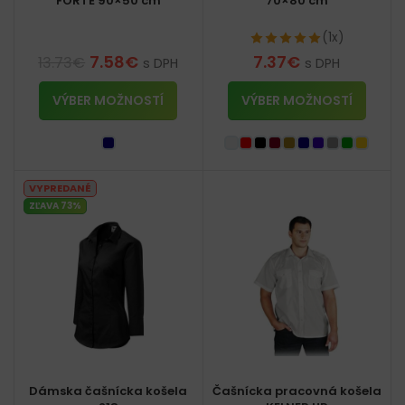
FORTE 90×50 cm
70×80 cm
(1x)
7.58
€
7.37
€
13.73
€
s DPH
s DPH
VÝBER MOŽNOSTÍ
VÝBER MOŽNOSTÍ
VYPREDANÉ
ZĽAVA 73%
Dámska čašnícka košela
Čašnícka pracovná košela