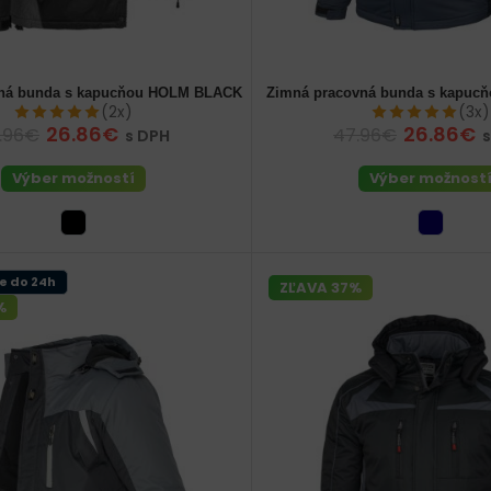
vná bunda s kapucňou HOLM BLACK
Zimná pracovná bunda s kapuc
ke
52 (L) pánske
56 (XL) pánske
48 (M) pánske
52 (L) pánske
(2x)
(3x)
2XL) pánske
62 (3XL) pánske
26.86€
26.86€
.96€
47.96€
s DPH
Výber možností
Výber možnost
e do 24h
ZĽAVA 37%
%