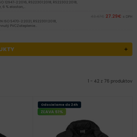
SO 12947-2:2016, RS22301:2018, RS22302:2018,
, 6 % elastan,…
27.29
€
43.47
€
s DPH
 ISO 5470-2:2021, RS22301:2018,
ahnutý PVCZateplenie…
UKTY
1 - 42 z 76 produktov
Odosielame do 24h
ZĽAVA 51%