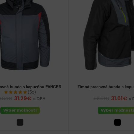
covná bunda s kapucňou FANGER
Zimná pracovná bunda s kap
e
56 (XL) pánske
62 (3XL) pánske
48 (M) pánske
(5x)
31.29€
31.61€
9.84€
52.51€
s DPH
s 
Výber možností
Výber možnost