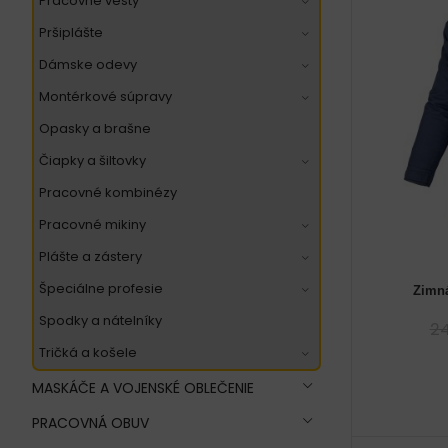
pracovné vesty
pršiplášte
dámske odevy
montérkové súpravy
opasky a brašne
čiapky a šiltovky
pracovné kombinézy
pracovné mikiny
plášte a zástery
špeciálne profesie
Zimn
48 
spodky a nátelníky
2
tričká a košele
MASKÁČE A VOJENSKÉ OBLEČENIE
PRACOVNÁ OBUV