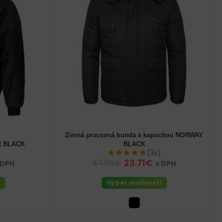
Zimná pracovná bunda s kapucňou NORWAY
52 (L) pánske
56 (XL) pánske
R BLACK
BLACK
 pánske
(3x)
23.71€
47.96€
 DPH
s DPH
í
Výber možností