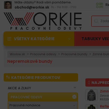
Máte otázky? Radi vám pomôžeme.
R
obchod@workie.sk
Po - Pia: 8:00 - 17:00
VŠETKY KATEGÓRIE
TABUĽKY VE
Workie.sk
Pracovné odevy
Pracovné bundy
Zimné bu
Nepremokavé bundy
KATEGÓRIE PRODUKTOV
NAJPRE
AKCIE A ZĽAVY
Zimn
Zimná 
PRACOVNÉ ODEVY
RS2230
pracovné nohavice
Refl