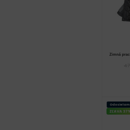
Zimná pra
47
Odosielam
ZĽAVA 37