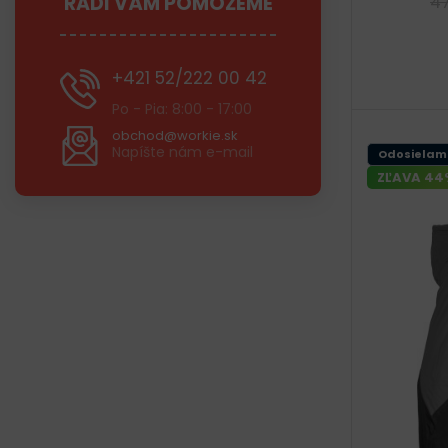
RADI VÁM POMÔŽEME
4
+421 52/222 00 42
Po - Pia: 8:00 - 17:00
obchod@workie.sk
Napíšte nám e-mail
Odosielam
ZĽAVA 44