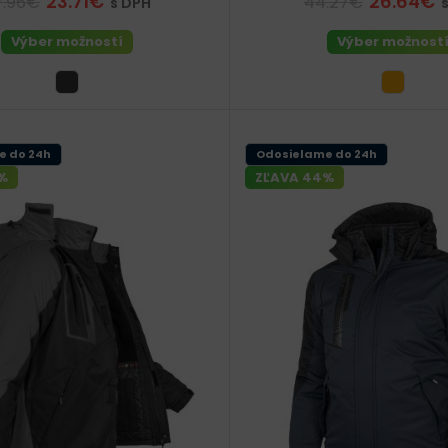
23.71€
26.64€
7.96€
44.27€
s DPH
Výber možností
Výber možnost
e do 24h
Odosielame do 24h
%
ZĽAVA 44%