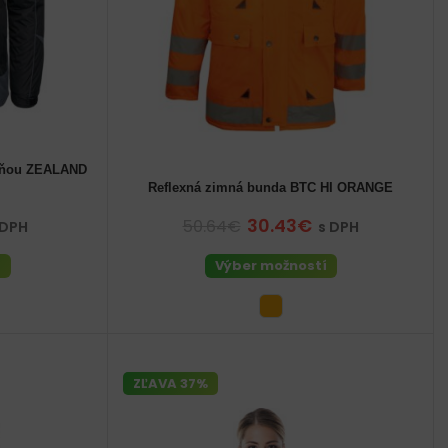
cňou ZEALAND
Reflexná zimná bunda BTC HI ORANGE
56 (XL) pánske
30.43€
50.64€
 DPH
s DPH
í
Výber možností
ZĽAVA 37%