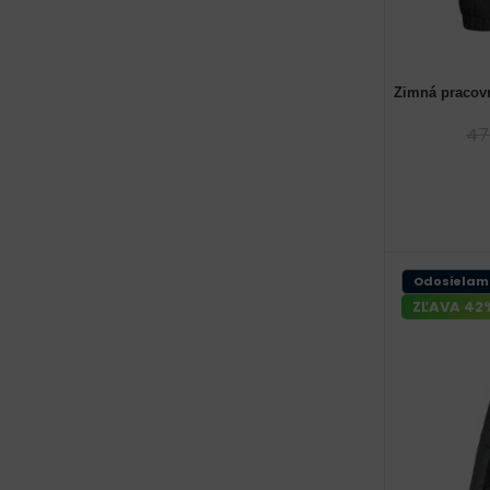
Zimná praco
48 (M) páns
60 (
47
Odosielam
ZĽAVA 42