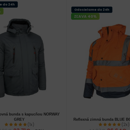
e do 24h
Odosielame do 24h
%
ZĽAVA 40%
covná bunda s kapucňou NORWAY
ke
52 (L) pánske
56 (XL) pánske
GREY
Reflexná zimná bunda BLUE
52 (L) pánske
56 (XL) pánske
(1x)
(2x)
62 (3XL) pánske