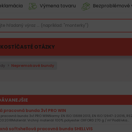
eklamácia
Výmena tovaru
Bezproblémové 
ĽKOSTÍ
ČASTÉ OTÁZKY
ndy
Nepremokavé bundy
DÁVANEJŠIE
á pracovná bunda 3v1 PRO WIN
pracovná bunda 3v1 PRO WINNormy: EN ISO 13688:2013, EN ISO 12947-2:2016, RS2
3:2018Materiál: Vrchný materiál 100% polyester OXFORD 270 g / m² Podšívka…
exná softshellová pracovná bunda SHELLVIS