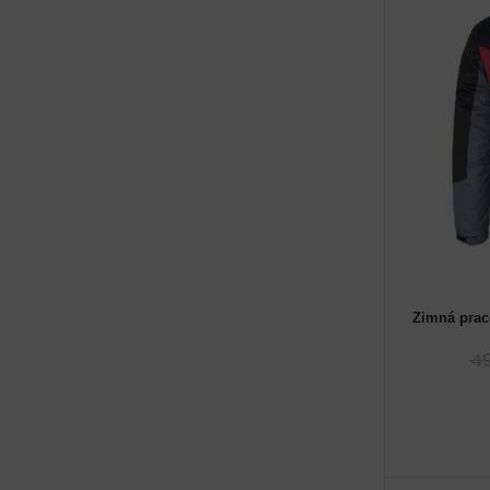
Zimná pra
52 (L) pánsk
4