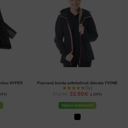
ucňou HYPER
Pracovná bunda softshellová dámska YVONE
dámske 36 (S)
dámske 40 (M)
dámske 44 (L)
(1x)
dámske 48 (XL)
dámske 50 (2XL)
32.50€
51.24€
DPH
s DPH
dámske 52 (3XL)
í
Výber možností