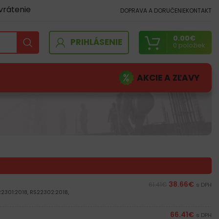
vrátenie
DOPRAVA A DORUČENIE
KONTAKT
0.00
€
PRIHLÁSENIE
0
položiek
AKCIE A ZĽAVY
38.66
€
61.41
€
s DPH
2301:2018, RS22302:2018,
66.41
€
s DPH