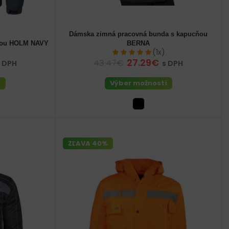
Dámska zimná pracovná bunda s kapucňou
dámske 44 (L)
ňou HOLM NAVY
BERNA
62 (3XL) pánske
(1x)
27.29€
43.47€
s DPH
s DPH
í
Výber možností
ZĽAVA 40%