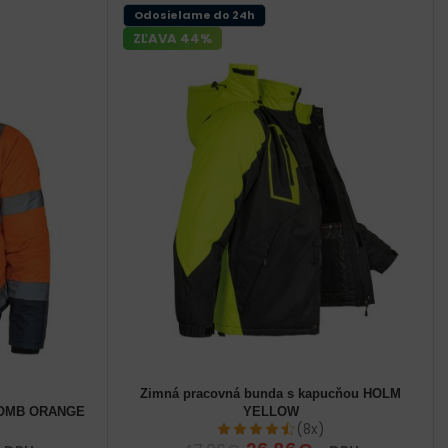
Odosielame do 24h
ZĽAVA 44%
Zimná pracovná bunda s kapucňou HOLM
62 (3XL) pánske
 BOMB ORANGE
YELLOW
60 (2XL) pánske
(8x)