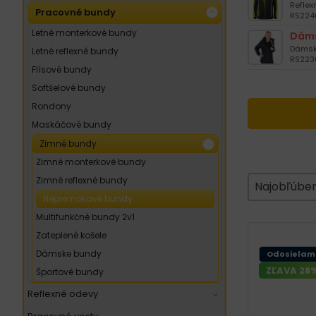
Reflex
pracovné bundy
RS2240
letné monterkové bundy
Dáms
Dámska
letné reflexné bundy
RS2230
flísové bundy
softšelové bundy
rondony
maskáčové bundy
zimné bundy
zimné monterkové bundy
Zoradeni
Sort content
zimné reflexné bundy
Sort conte
Najobľúben
nepremokavé bundy
multifunkčné bundy 2v1
zateplené košele
dámske bundy
Odosielam
ZĽAVA 28
športové bundy
reflexné odevy