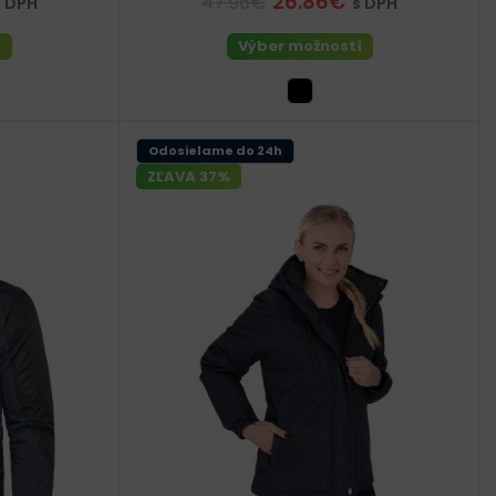
26.86€
47.96€
s DPH
s DPH
í
Výber možností
Odosielame do 24h
ZĽAVA 37%