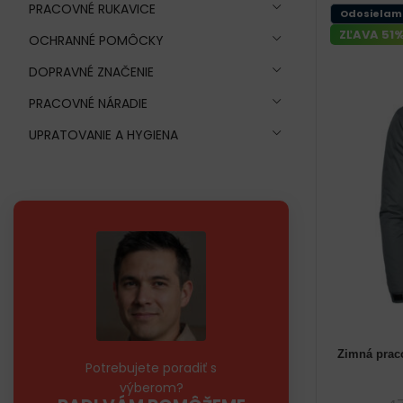
PRACOVNÉ RUKAVICE
Odosielam
ZĽAVA 51
OCHRANNÉ POMÔCKY
DOPRAVNÉ ZNAČENIE
PRACOVNÉ NÁRADIE
UPRATOVANIE A HYGIENA
Zimná pra
48 (M) páns
Potrebujete poradiť s
výberom?