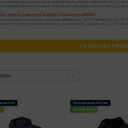
ná softshellová pracovná bunda SHELLVISNormy: EN ISO 13688:2013+A1:2021, EN I
1:2018Materiál:Hlavný materiál: trojvrstvová softshellová tkanina 94 % polyester
ka zimná pracovná bunda s kapucňou BERNA
 zimná pracovná bunda s kapucňou BERNANormy: EN ISO 13688:2013+A1:2021, EN
2:2018, RS22303:2018.Materiál:Vrchný materiál 100% polyester 150 g / m2 poti
FILTROVAŤ PROD
e produktov
nt
ejšie
e do 24h
Odosielame do 24h
%
ZĽAVA 43%