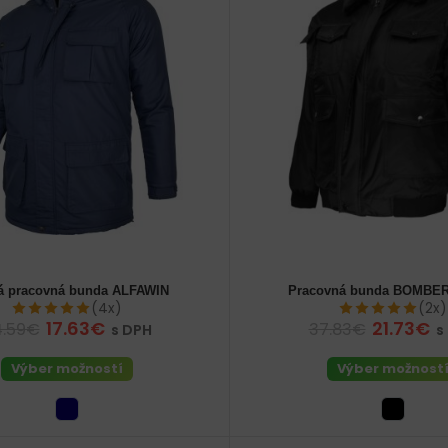
á pracovná bunda ALFAWIN
Pracovná bunda BOMBE
(M) pánske
56 (XL) pánske
48 (M) pánske
60 (2XL)
(4x)
(2x)
17.63€
21.73€
4.59€
37.83€
s DPH
s
Výber možností
Výber možnost