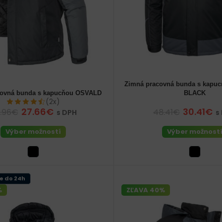
Zimná pracovná bunda s kapu
52 (L) pánske
covná bunda s kapucňou OSVALD
BLACK
48 (M) pánske
(2x)
27.66€
30.41€
.96€
48.41€
s DPH
s
Výber možností
Výber možnost
e do 24h
%
ZĽAVA 40%