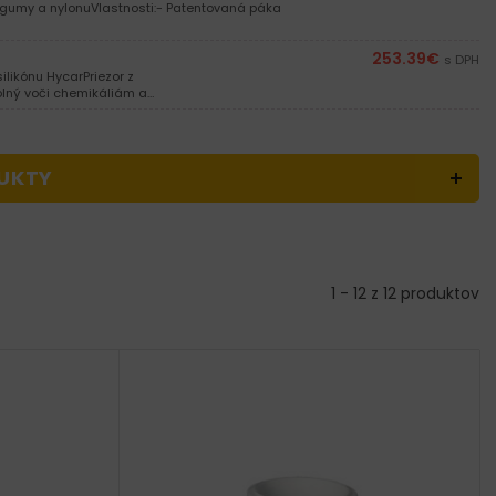
 gumy a nylonuVlastnosti:- Patentovaná páka
253.39
€
s DPH
likónu HycarPriezor z
dolný voči chemikáliám a…
UKTY
1 - 12 z 12 produktov