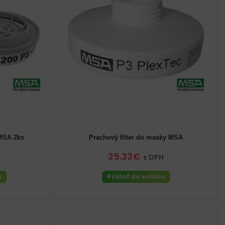
 MSA 2ks
Prachový filter do masky MSA
25.33€
s DPH
a
Pridať do košíka