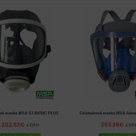
ová maska MSA S3 BASIC PLUS
Celotvárová maska MSA Adva
202.52€
253.39€
s DPH
s DP