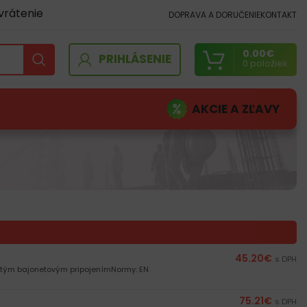
vrátenie
DOPRAVA A DORUČENIE
KONTAKT
0.00
€
PRIHLÁSENIE
0
položiek
AKCIE A ZĽAVY
45.20
€
s DPH
jitým bajonetovým pripojenímNormy: EN
75.21
€
s DPH