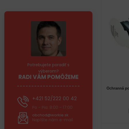
Potrebujete poradiť s
výberom?
RADI VÁM POMÔŽEME
Ochranná p
+421 52/222 00 42
Po - Pia: 8:00 - 17:00
obchod@workie.sk
Napíšte nám e-mail