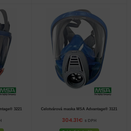
ntage® 3221
Celotvárová maska MSA Advantage® 3121
304.31€
H
s DPH