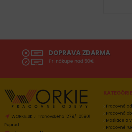
DOPRAVA ZDARMA
Pri nákupe nad 50€
KATEGÓRI
Pracovné o
Pracovná o
WORKIE.SK J. Tranovského 1279/1 05801
Maskáče a v
Poprad
Pracovné ru