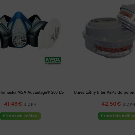
olomaska MSA Advantage® 200 LS
Univerzálny filter A2P3 do pol
41.48€
42.50€
s DPH
s DP
Pridať do košíka
Pridať do košík