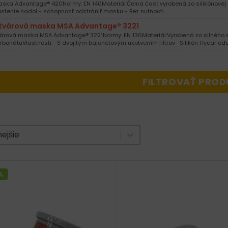
ska Advantage® 420Normy: EN 140Materiál:Čelná časť vyrobená zo silikónovej
stenie nadol - schopnosť odstrániť masku - Bez nutnosti…
tvárová maska MSA Advantage® 3221
árová maska MSA Advantage® 3221Normy: EN 136Materiál:Vyrobená zo silného si
rbonátuVlastnosti:- S dvojitým bajonetovým ukotvením filtrov- Silikón Hycar o
FILTROVAŤ PROD
e produktov
nt
ejšie
%