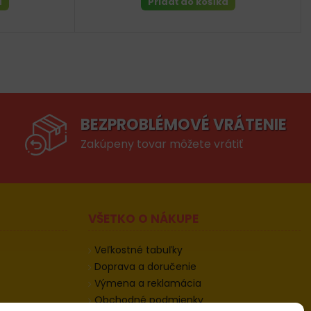
a
Pridať do košíka
BEZPROBLÉMOVÉ VRÁTENIE
Zakúpeny tovar môžete vrátiť
VŠETKO O NÁKUPE
Veľkostné tabuľky
Doprava a doručenie
Výmena a reklamácia
Obchodné podmienky