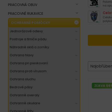
Poloma
PRACOVNÁ OBUV
na spu
Celo
PRACOVNÉ RUKAVICE
Celotv
polyka
OCHRANNÉ POMÔCKY
jednorázové odevy
postroje a tlmiče pádu
náhradné sklá a zorníky
ochrana hlavy
ochrana pri pieskovaní
Zoradeni
Sort content
Sort conte
Najobľúben
ochrana proti vírusom
ochrana sluchu
ZĽAVA 56
bedrové pásy
ochranné overaly
ochranné okuliare
ochranné štíty