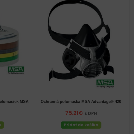
 celomasiek MSA
Ochranná polomaska MSA Advantage® 420
75.21€
H
s DPH
a
Pridať do košíka