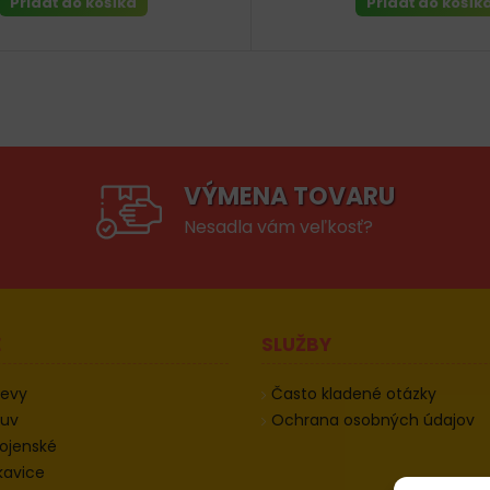
Pridať do košíka
Pridať do košík
VÝMENA TOVARU
Nesadla vám veľkosť?
E
SLUŽBY
devy
Často kladené otázky
buv
Ochrana osobných údajov
ojenské
kavice