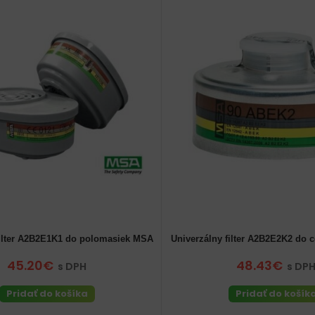
filter A2B2E1K1 do polomasiek MSA
Univerzálny filter A2B2E2K2 do
45.20€
48.43€
s DPH
s DP
Pridať do košíka
Pridať do košík