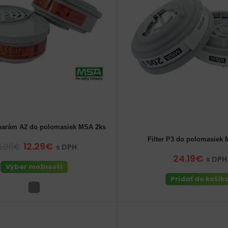
i parám A2 do polomasiek MSA 2ks
Filter P3 do polomasiek
12.29€
8.08€
s DPH
24.19€
s DPH
Výber možností
Pridať do košík