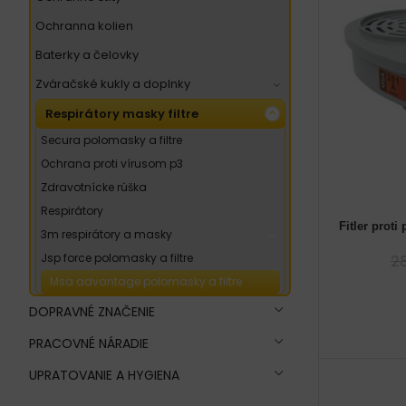
ochranna kolien
baterky a čelovky
zváračské kukly a doplnky
respirátory masky filtre
secura polomasky a filtre
ochrana proti vírusom p3
zdravotnícke rúška
respirátory
Fitler prot
3m respirátory a masky
jsp force polomasky a filtre
2
msa advantage polomasky a filtre
DOPRAVNÉ ZNAČENIE
PRACOVNÉ NÁRADIE
UPRATOVANIE A HYGIENA