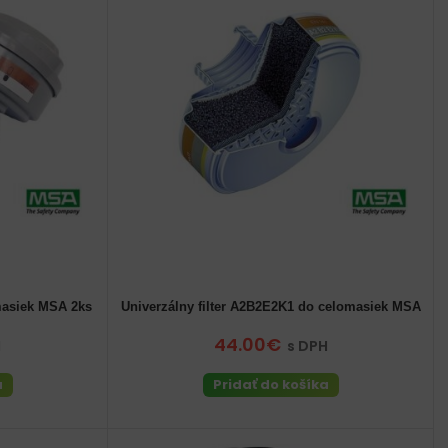
omasiek MSA 2ks
Univerzálny filter A2B2E2K1 do celomasiek MSA
44.00€
H
s DPH
a
Pridať do košíka