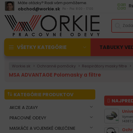
Máte otázky? Radi vám pomôžeme.
R
obchod@workie.sk
Po - Pia: 8:00 - 17:00
VŠETKY KATEGÓRIE
TABUĽKY VE
Workie.sk
Ochranné pomôcky
Respirátory masky filtre
MSA ADVANTAGE Polomasky a filtre
KATEGÓRIE PRODUKTOV
NAJPRE
AKCIE A ZĽAVY
Univ
Vymeni
PRACOVNÉ ODEVY
14387:
MASKÁČE A VOJENSKÉ OBLEČENIE
Ochr