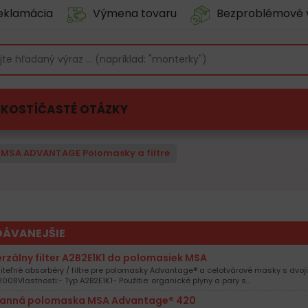
eklamácia
Výmena tovaru
Bezproblémové 
ĽKOSTÍ
ČASTÉ OTÁZKY
MSA ADVANTAGE Polomasky a filtre
DÁVANEJŠIE
erzálny filter A2B2E1K1 do polomasiek MSA
teľné absorbéry / filtre pre polomasky Advantage® a celotvárové masky s dvo
2008Vlastnosti:- Typ A2B2E1K1- Použitie: organické plyny a pary s…
anná polomaska MSA Advantage® 420