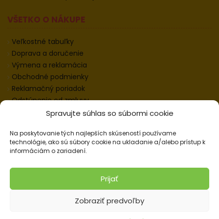
VŠETKO O NÁKUPE
Veľkostné tabuľky
Doprava a doručenie
Výmena a reklamácia
Obchodné podmienky
Reklamačný poriadok
Odstúpenie od zmluvy
Informácie k odstúpeniu
Spravujte súhlas so súbormi cookie
Kontakt
Na poskytovanie tých najlepších skúseností používame
Nastavenie cookies
technológie, ako sú súbory cookie na ukladanie a/alebo prístup k
informáciám o zariadení.
© 2026 Pracovné odevy ZIKO s. r. o., všetky práva
Prijať
vyhradené.
Zobraziť predvoľby