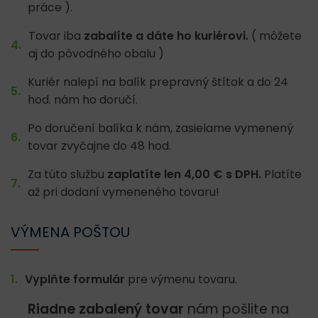
práce ).
Tovar iba
zabalíte a dáte ho kuriérovi.
( môžete
aj do pôvodného obalu )
Kuriér nalepí na balík prepravný štítok a do 24
hod. nám ho doručí.
Po doručení balíka k nám, zasielame vymenený
tovar zvyčajne do 48 hod.
Za túto službu
zaplatíte len 4,00 € s DPH.
Platíte
až pri dodaní vymeneného tovaru!
VÝMENA POŠTOU
Vyplňte formulár
pre výmenu tovaru.
Riadne zabalený tovar
nám pošlite na