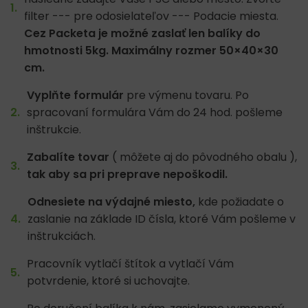
filter --- pre odosielateľov --- Podacie miesta.
Cez Packeta je možné zaslať len balíky do
hmotnosti 5kg. Maximálny rozmer 50×40×30
cm.
Vyplňte formulár
pre výmenu tovaru. Po
spracovaní formulára Vám do 24 hod. pošleme
inštrukcie.
Zabalíte tovar
( môžete aj do pôvodného obalu ),
tak aby sa pri preprave nepoškodil.
Odnesiete na výdajné miesto,
kde požiadate o
zaslanie na základe ID čísla, ktoré Vám pošleme v
inštrukciách.
Pracovník vytlačí štítok a vytlačí Vám
potvrdenie, ktoré si uchovajte.