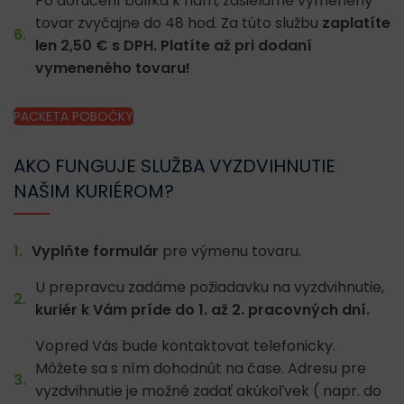
Po doručení balíka k nám, zasielame vymenený
tovar zvyčajne do 48 hod. Za túto službu
zaplatíte
len 2,50 € s DPH. Platíte až pri dodaní
vymeneného tovaru!
PACKETA POBOČKY
AKO FUNGUJE SLUŽBA VYZDVIHNUTIE
NAŠIM KURIÉROM?
Vyplňte formulár
pre výmenu tovaru.
U prepravcu zadáme požiadavku na vyzdvihnutie,
kuriér k Vám príde do 1. až 2. pracovných dní.
Vopred Vás bude kontaktovat telefonicky.
Môžete sa s ním dohodnút na čase. Adresu pre
vyzdvihnutie je možné zadať akúkoľvek ( napr. do