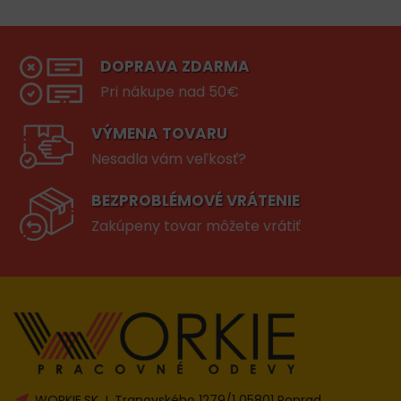
DOPRAVA ZDARMA
Pri nákupe nad 50€
VÝMENA TOVARU
Nesadla vám veľkosť?
BEZPROBLÉMOVÉ VRÁTENIE
Zakúpeny tovar môžete vrátiť
WORKIE.SK J. Tranovského 1279/1 05801 Poprad