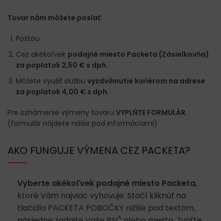
Tovar nám môžete poslať:
Poštou
Cez akékoľvek
podajné miesto Packeta (Zásielkovňa)
za poplatok 2,50 € s dph.
Môžete využiť službu
vyzdvihnutie kuriérom na adrese
za poplatok 4,00 € s dph.
Pre oznámenie výmeny tovaru
VYPLŇTE FORMULÁR
.
(formulár nájdete nižšie pod informáciami)
AKO FUNGUJE VÝMENA CEZ PACKETA?
Vyberte akékoľvek podajné miesto Packeta,
ktoré Vám najviac vyhovuje. Stačí kliknúť na
tlačidlo PACKETA POBOČKY nižšie pod textom,
následne zadajte Vaše PSČ alebo mesto. Zvoľte