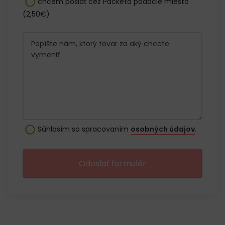
chcem poslať cez Packeta podacie miesto
(2,50€)
Súhlasím so spracovaním
osobných údajov
.