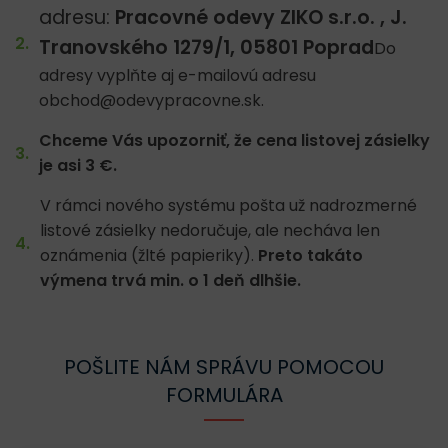
adresu:
Pracovné odevy ZIKO s.r.o. , J.
Tranovského 1279/1, 05801 Poprad
Do
adresy vyplňte aj e-mailovú adresu
obchod@odevypracovne.sk.
Chceme Vás upozorniť, že cena listovej zásielky
je asi 3 €.
V rámci nového systému pošta už nadrozmerné
listové zásielky nedoručuje, ale necháva len
oznámenia (žlté papieriky).
Preto takáto
výmena trvá min. o 1 deň dlhšie.
POŠLITE NÁM SPRÁVU POMOCOU
FORMULÁRA