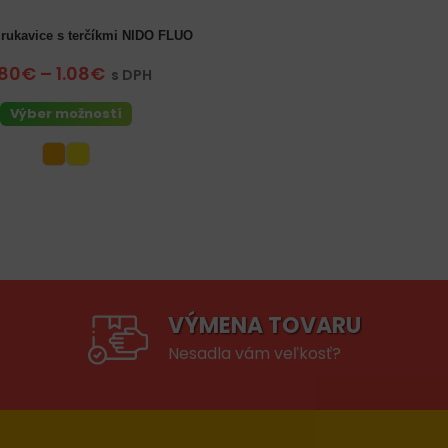
rukavice s terčíkmi NIDO FLUO
-S
8-M
9-L
S
M
L
XL
.80€
–
1.08€
s DPH
Výber možností
VÝMENA TOVARU
Nesadla vám veľkosť?