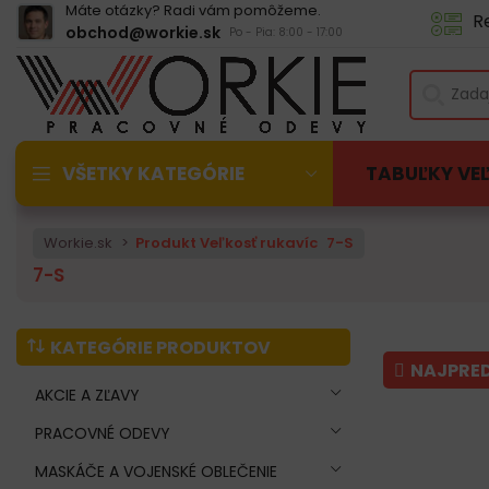
Máte otázky? Radi vám pomôžeme.
R
obchod@workie.sk
Po - Pia: 8:00 - 17:00
VŠETKY KATEGÓRIE
TABUĽKY VE
Workie.sk
Produkt Veľkosť rukavíc
7-S
7-S
KATEGÓRIE PRODUKTOV
NAJPRE
AKCIE A ZĽAVY
PRACOVNÉ ODEVY
MASKÁČE A VOJENSKÉ OBLEČENIE