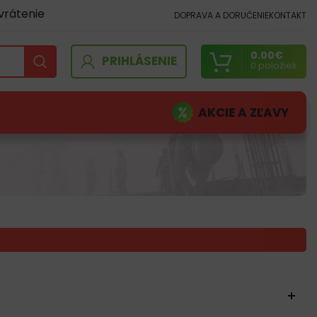
vrátenie
DOPRAVA A DORUČENIE
KONTAKT
0.00
€
PRIHLÁSENIE
0
položiek
AKCIE A ZĽAVY
UKTY