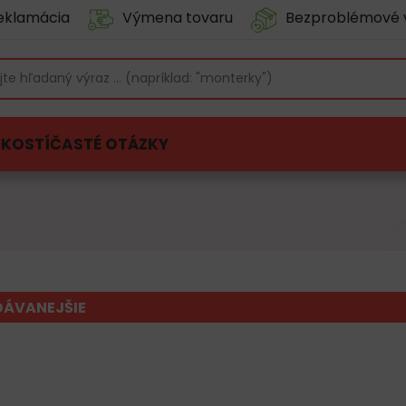
eklamácia
Výmena tovaru
Bezproblémové 
ĽKOSTÍ
ČASTÉ OTÁZKY
DÁVANEJŠIE
FILTROVAŤ PROD