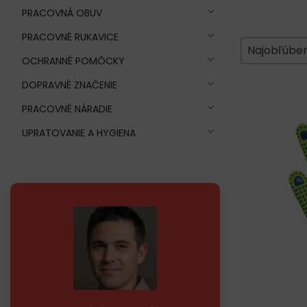
PRACOVNÁ OBUV
PRACOVNÉ RUKAVICE
Zoradeni
Sort content
Sort conte
Najobľúben
OCHRANNÉ POMÔCKY
DOPRAVNÉ ZNAČENIE
PRACOVNÉ NÁRADIE
UPRATOVANIE A HYGIENA