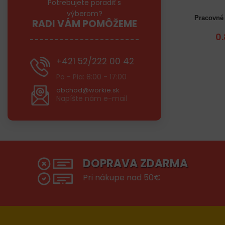
Potrebujete poradiť s
výberom?
Pracovné 
RADI VÁM POMÔŽEME
10-XL
7
0
+421 52/222 00 42
Po - Pia: 8:00 - 17:00
obchod@workie.sk
Napíšte nám e-mail
DOPRAVA ZDARMA
Pri nákupe nad 50€