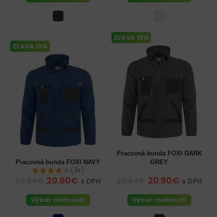
ZĽAVA 13%
ZĽAVA 13%
Pracovná bunda FOXI DARK
Pracovná bunda FOXI NAVY
GREY
(3x)
20.90€
20.90€
23.94€
23.94€
s DPH
s DPH
Výber možností
Výber možností