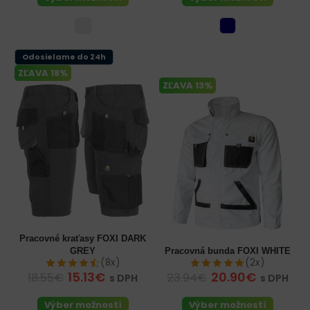
Odosielame do 24h
ZĽAVA 18%
ZĽAVA 13%
Pracovné kraťasy FOXI DARK
GREY
Pracovná bunda FOXI WHITE
(8x)
(2x)
15.13€
20.90€
18.55€
23.94€
s DPH
s DPH
Výber možností
Výber možností