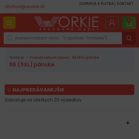
DOPRAVA A PLATBA
KONTAKT
obchod@workie.sk
0
Workie.sk
Produkt Veľkosť odevov
66 (5XL) pánske
66 (5XL) pánske
NAJPREDÁVANEJŠIE
Zobrazuje sa všetkych 20 výsledkov
FILTROVAŤ PRODUKTY