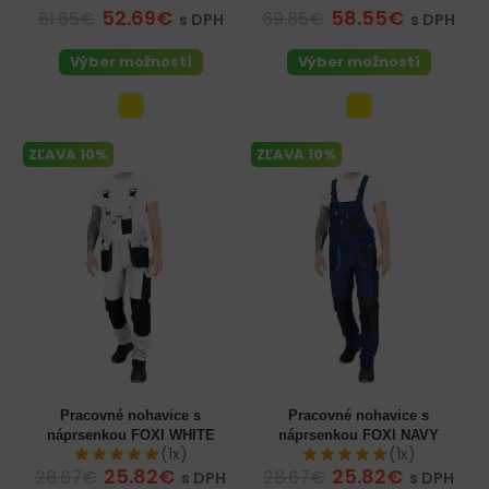
52.69€
58.55€
61.65€
69.85€
s DPH
s DPH
Výber možností
Výber možností
ZĽAVA 10%
ZĽAVA 10%
Pracovné nohavice s
Pracovné nohavice s
náprsenkou FOXI WHITE
náprsenkou FOXI NAVY
(1x)
(1x)
25.82€
25.82€
28.67€
28.67€
s DPH
s DPH