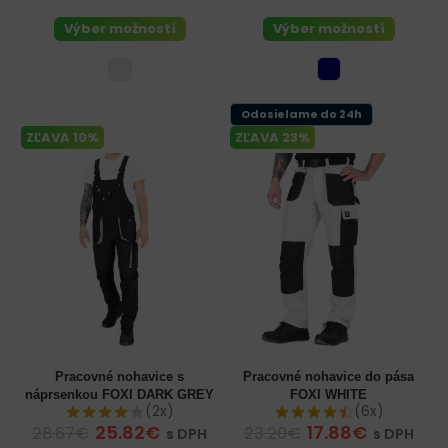
Výber možností
Výber možností
Odosielame do 24h
ZĽAVA 10%
ZĽAVA 23%
Pracovné nohavice s
Pracovné nohavice do pása
náprsenkou FOXI DARK GREY
FOXI WHITE
(2x)
(6x)
25.82€
17.88€
28.67€
23.20€
s DPH
s DPH