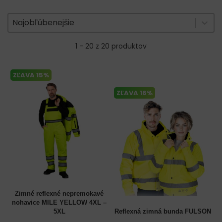
Zoradenie produktov
Sort content
Sort content
Najobľúbenejšie
1 - 20 z 20 produktov
ZĽAVA 15%
ZĽAVA 16%
Zimné reflexné nepremokavé
nohavice MILE YELLOW 4XL –
5XL
Reflexná zimná bunda FULSON