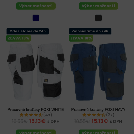
Výber možností
Výber možností
Odosielame do 24h
Odosielame do 24h
ZĽAVA 18%
ZĽAVA 18%
Pracovné kraťasy FOXI WHITE
Pracovné kraťasy FOXI NAVY
(4x)
(3x)
15.13€
15.13€
18.55€
18.55€
s DPH
s DPH
Výber možností
Výber možností