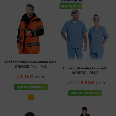
VYPREDANÉ
ZĽAVA 60%
Dlhá reflexná zimná bunda MILE
ORANGE 4XL – 5XL
Unisex zdravotnícka košeľa
HOSPITAL BLUE
74.05€
s DPH
9.83€
24.59€
s DPH
Výber možností
Výber možností