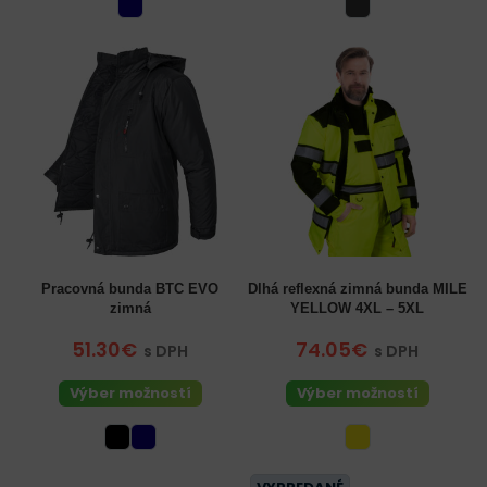
Pracovná bunda BTC EVO
Dlhá reflexná zimná bunda MILE
zimná
YELLOW 4XL – 5XL
51.30€
74.05€
s DPH
s DPH
Výber možností
Výber možností