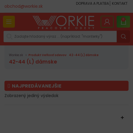
DOPRAVA A PLATBA
KONTAKT
obchod@workie.sk
0
Workie.sk
Produkt Veľkosť odevov
42-44 (L) dámske
42-44 (L) dámske
NAJPREDÁVANEJŠIE
Zobrazený jediný výsledok
FILTROVAŤ PRODUKTY