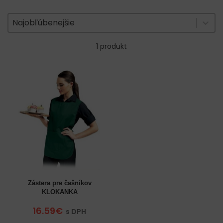
Zoradenie produktov
Sort content
Sort content
Najobľúbenejšie
1 produkt
Zástera pre čašníkov
KLOKANKA
16.59€
s DPH