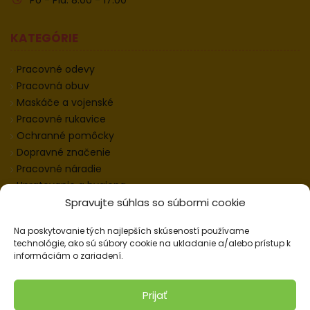
KATEGÓRIE
Pracovné odevy
Pracovná obuv
Maskáče a vojenské
Pracovné rukavice
Ochranné pomôcky
Dopravné značenie
Pracovné náradie
Upratovanie a hygiena
Spravujte súhlas so súbormi cookie
SLUŽBY
Na poskytovanie tých najlepších skúseností používame
technológie, ako sú súbory cookie na ukladanie a/alebo prístup k
Často kladené otázky
informáciám o zariadení.
Ochrana osobných údajov
Prijať
VŠETKO O NÁKUPE